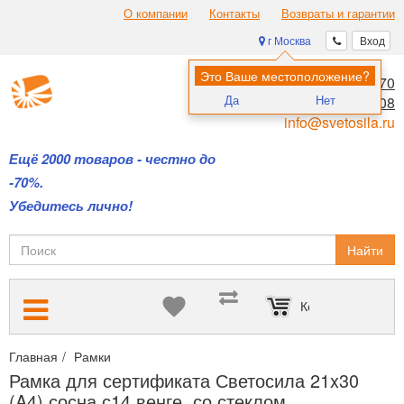
О компании
Контакты
Возвраты и гарантии
г Москва
Вход
Это Ваше местоположение?
8 (495) 970-00-70
Да
Нет
8 (800) 700-11-08
info@svetosila.ru
Ещё 2000 товаров - честно до
-70%.
Убедитесь лично!
Найти
Корзина пуста
Главная
Рамки
Рамки для дипломов и сертификатов А4 и А3
Рамка для сертификата Светосила 21x30
(A4) сосна с14 венге, со стеклом