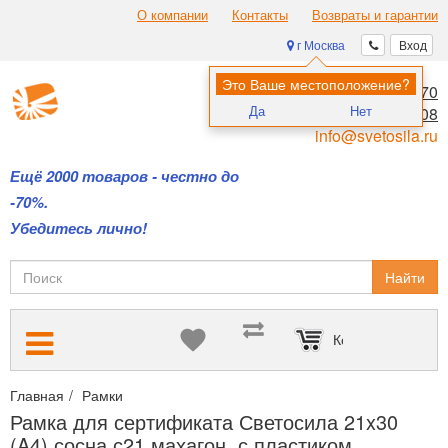
О компании
Контакты
Возвраты и гарантии
г Москва
Вход
Это Ваше местоположение?
8 (495) 970-00-70
Да
Нет
8 (800) 700-11-08
info@svetosila.ru
Ещё 2000 товаров - честно до
-70%.
Убедитесь лично!
Найти
Корзина пуста
Главная
Рамки
Рамки для дипломов и сертификатов А4 и А3
Рамка для сертификата Светосила 21x30
(A4) сосна с21 махагон, с пластиком