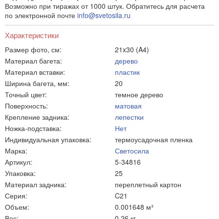
Возможно при тиражах от 1000 штук. Обратитесь для расчета
по электронной почте
info@svetosila.ru
Характеристики
Размер фото, см:
21x30 (A4)
Материал багета:
дерево
Материал вставки:
пластик
Ширина багета, мм:
20
Точный цвет:
темное дерево
Поверхность:
матовая
Крепление задника:
лепестки
Ножка-подставка:
Нет
Индивидуальная упаковка:
термоусадочная пленка
Марка:
Светосила
Артикул:
5-34816
Упаковка:
25
Материал задника:
переплетный картон
Серия:
C21
Объем:
0.001648 м³
Вес:
0.26 кг