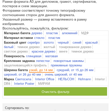
Рамки формата A3 для дипломов, грамот, сертификатов,
постеров и схем эвакуации.
Фоторамки соответствуют точному типографскому
соотношению сторон для данного формата.
Указанный размер — размер вставляемого в рамку
изображения.
Воспользуйтесь, пожалуйста, фильтром:
дерево
пластик
алюминий
МДФ
Материал багета
стекло
пластик
Материал вставки
серебро
золото
черный
синий
красный
Базовый цвет
белый
темное дерево
желтый
тонированное дерево
светлое дерево
красное дерево
венге
темное дерево
глянцевая
матовая
Поверхность
лепестки
поворотные зажимы
Крепление задника
защелкивающийся профиль
прижимные пружины
узкий, до 14 мм
средний, от 15 до 26 мм
Ширина багета
широкий, от 26 до 40 мм
очень широкий, от 40 мм
Светосила
Interior Office
НЕЛЬСОН
Hofmann
Interior
Марка
DB8
Interior Poster
МИРАМ
Очистить фильтр
Сортировать по: