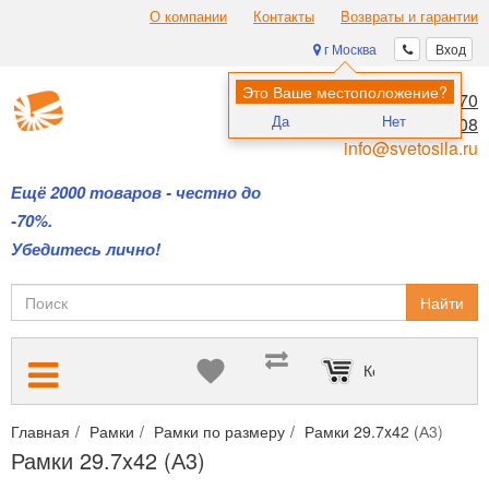
О компании
Контакты
Возвраты и гарантии
г Москва
Вход
Это Ваше местоположение?
8 (495) 970-00-70
Да
Нет
8 (800) 700-11-08
info@svetosila.ru
Ещё 2000 товаров - честно до
-70%.
Убедитесь лично!
Найти
Корзина пуста
Главная
Рамки
Рамки по размеру
Рамки 29.7x42 (А3)
Рамки 29.7x42 (А3)