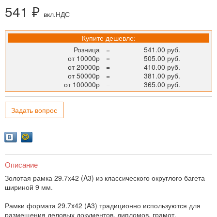
541 ₽
вкл.НДС
Купите дешевле:
Розница
=
541.00 руб.
от 10000р
=
505.00 руб.
от 20000р
=
410.00 руб.
от 50000р
=
381.00 руб.
от 100000р
=
365.00 руб.
Задать вопрос
Описание
Золотая рамка 29.7x42 (A3) из классического округлого багета
шириной 9 мм.
Рамки формата 29.7x42 (A3) традиционно используются для
размещения деловых документов, дипломов, грамот,