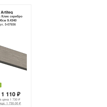
Artiteq
 Клик серебро
00см 9.4340
рт. 5-07656
 1 110 ₽
а цена
1 730 ₽
ица: 1 730.00 ₽