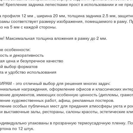
е! Крепление задника лепестками прост в использовании и не пре
 профиля 12 мм , ширина 20 мм, толщина задника 2.5 мм, защитной
рамы соответствует размеру изображения, помещаемого в раму. Пр
о на 5 мм с каждой стороны.
е! Максимальная толщина вложения в рамку до 2 мм.
е особенности:
ость и декоративность
ная цена и безупречное качество
ий выбор форматов
ота и удобство использования
ИРАМ - это отличный выбор для решения многих задач:
ониальные награждения, оформление офисов и классических инте
ление документов, имеющих особенную ценность (дипломы, грамот
ление художественных работ, афиш, рекламных постеров.
ление особых публичных мест для придания атмосферы уюта и рос
 и выставочные залы, рестораны, салоны красоты, эстетические кли
ндивидуально упакованы в прозрачную термоусадочную пленку. Пос
ртона по 12 штук.