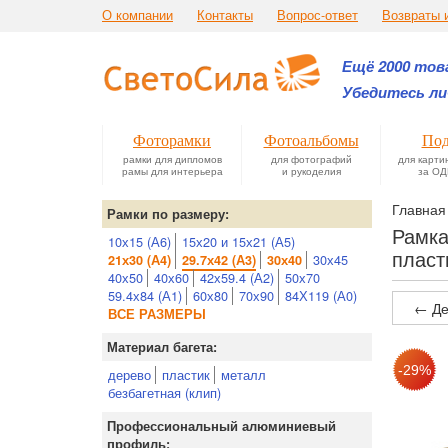
О компании
Контакты
Вопрос-ответ
Возвраты 
Ещё 2000 това
Убедитесь ли
Фоторамки
Фотоальбомы
Под
рамки для дипломов
для фотографий
для карти
рамы для интерьера
и рукоделия
за ОД
Главная
Рамки по размеру:
Рамка
10х15 (А6)
15х20 и 15х21 (А5)
плас
30х45
21х30 (А4)
29.7х42 (А3)
30х40
40х50
40х60
42х59.4 (А2)
50х70
59.4х84 (А1)
60х80
70х90
84Х119 (А0)
← Де
ВСЕ РАЗМЕРЫ
Материал багета:
дерево
пластик
металл
безбагетная (клип)
Профессиональный алюминиевый
профиль: