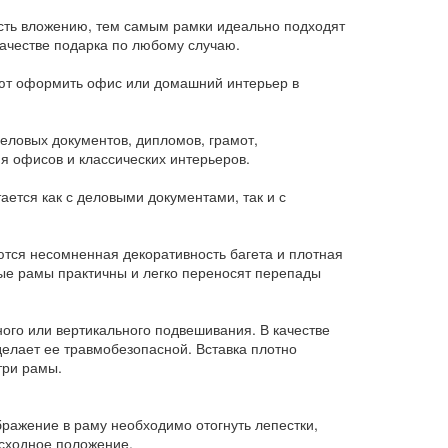
ость вложению, тем самым рамки идеально подходят
ачестве подарка по любому случаю.
яют оформить офис или домашний интерьер в
еловых документов, дипломов, грамот,
я офисов и классических интерьеров.
ется как с деловыми документами, так и с
ются несомненная декоративность багета и плотная
ые рамы практичны и легко переносят перепады
ого или вертикального подвешивания. В качестве
делает ее травмобезопасной. Вставка плотно
три рамы.
бражение в раму необходимо отогнуть лепестки,
исходное положение.