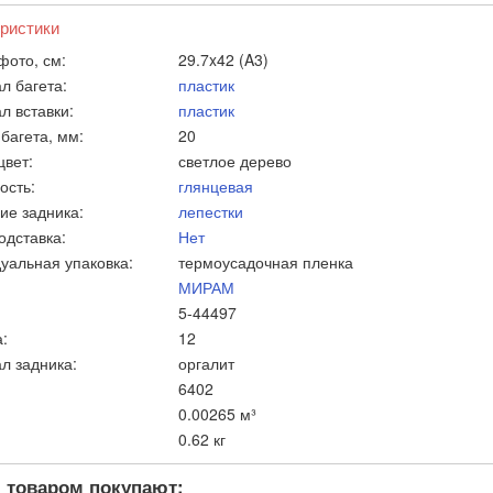
ристики
фото, см:
29.7x42 (A3)
л багета:
пластик
л вставки:
пластик
багета, мм:
20
цвет:
светлое дерево
ость:
глянцевая
ие задника:
лепестки
одставка:
Нет
уальная упаковка:
термоусадочная пленка
МИРАМ
5-44497
:
12
л задника:
оргалит
6402
0.00265 м³
0.62 кг
 товаром покупают: