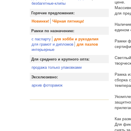
цене.
безбагетные-клипы
Массивн
для пре
Горячие предложения:
Новинки!
Чёрная пятница!
Наличие
едином 
Рамки по назначению:
с паспарту
для хобби и рукоделия
Рамки ф
для грамот и дипломов
для пазлов
сертифи
интерьерные
Светлый
Для среднего и крупного опта:
творчес
продажа только упаковками
Рамка и
Эксклюзивно:
сборка 
темпера
архив фоторамок
Укомпле
защитно
прилега
Как раз
Для фик
снять за