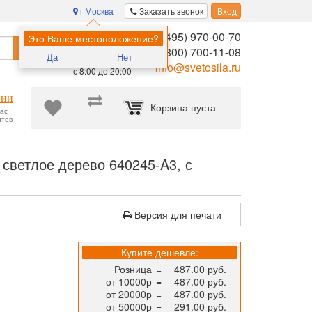
г Москва
Заказать звонок
Вход
8 (495) 970-00-70
Помощь в
Это Ваше местоположение?
Найти
выборе:
8 (800) 700-11-08
Да
Нет
Ежедневно,
info@svetosila.ru
с 8:00 до 20:00
нии
Корзина пуста
час
нтов
ртификата МИРАМ 29.7x42 (A3) пластик светлое дерево 640245-A3,
светлое дерево 640245-A3, с
Версия для печати
Купите дешевле:
Розница
=
487.00 руб.
от 10000р
=
487.00 руб.
от 20000р
=
487.00 руб.
от 50000р
=
291.00 руб.