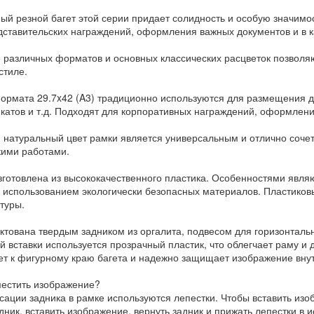
ый резной багет этой серии придает солидность и особую значим
дставительских награждений, оформления важных документов и в к
 различных форматов и основных классических расцветок позвол
стиле.
ормата 29.7x42 (A3) традиционно используются для размещения д
катов и т.д. Подходят для корпоративных награждений, оформлени
 натуральный цвет рамки является универсальным и отлично сочета
кими работами.
зготовлена из высококачественного пластика. Особенностями явля
с использованием экологически безопасных материалов. Пластиков
туры.
ктована твердым задником из оргалита, подвесом для горизонтальн
й вставки используется прозрачный пластик, что облегчает раму и 
ет к фигурному краю багета и надежно защищает изображение вну
местить изображение?
сации задника в рамке используются лепестки. Чтобы вставить изо
дник, вставить изображение, вернуть задник и прижать лепестки в 