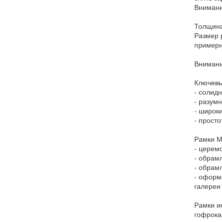
Внимани
Толщина
Размер 
примерн
Внимани
Ключевы
- солидн
- разум
- широк
- прост
Рамки М
- церем
- обрам
- обрам
- оформ
галереи
Рамки и
гофрока