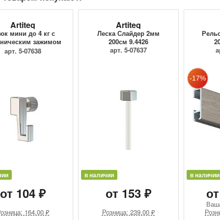
Artiteq
Artiteq
юк мини до 4 кг с
Леска Слайдер 2мм
Рельс
ническим зажимом
200см 9.4426
2
9.4205
арт. 5-07637
а
арт. 5-07638
чии
в наличии
в наличии
от 104 ₽
от 153 ₽
от
Ваш
озница: 164.00 ₽
Розница: 239.00 ₽
Розн