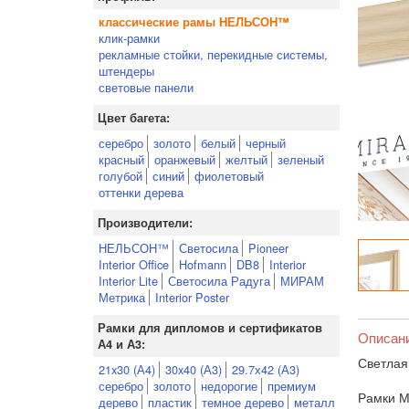
классические рамы НЕЛЬСОН™
клик-рамки
рекламные стойки, перекидные системы,
штендеры
световые панели
Цвет багета:
серебро
золото
белый
черный
красный
оранжевый
желтый
зеленый
голубой
синий
фиолетовый
оттенки дерева
Производители:
НЕЛЬСОН™
Светосила
Pioneer
Interior Office
Hofmann
DB8
Interior
Interior Lite
Светосила Радуга
МИРАМ
Метрика
Interior Poster
Рамки для дипломов и сертификатов
Описан
А4 и А3:
Светлая
21x30 (А4)
30x40 (А3)
29.7х42 (А3)
серебро
золото
недорогие
премиум
Рамки М
дерево
пластик
темное дерево
металл