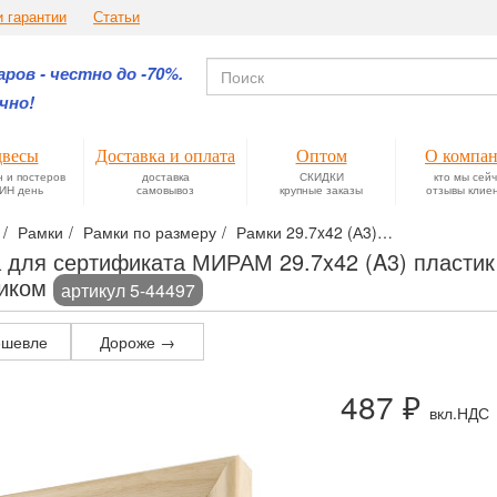
и гарантии
Статьи
ров - честно до -70%.
чно!
весы
Доставка и оплата
Оптом
О компа
н и постеров
доставка
СКИДКИ
кто мы сей
ИН день
самовывоз
крупные заказы
отзывы клие
Рамки
Рамки по размеру
Рамки 29.7x42 (А3)
Рамка для се
 для сертификата МИРАМ 29.7x42 (A3) пластик 
тиком
артикул 5-44497
шевле
Дороже →
487 ₽
вкл.НДС