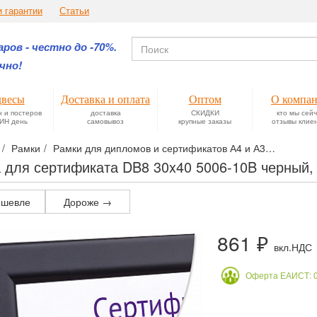
и гарантии
Статьи
ров - честно до -70%.
чно!
весы
Доставка и оплата
Оптом
О компа
н и постеров
доставка
СКИДКИ
кто мы сей
ИН день
самовывоз
крупные заказы
отзывы клие
Рамки
Рамки для дипломов и сертификатов А4 и А3
Рамки ф
 для сертификата DB8 30x40 5006-10B черный
шевле
Дороже →
861 ₽
вкл.НДС
Оферта ЕАИСТ: 