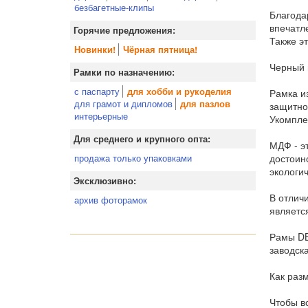
безбагетные-клипы
Благода
впечатл
Горячие предложения:
Также э
Новинки!
Чёрная пятница!
Черный 
Рамки по назначению:
с паспарту
для хобби и рукоделия
Рамка и
для грамот и дипломов
для пазлов
защитно
интерьерные
Укомпле
Для среднего и крупного опта:
МДФ - э
достоин
продажа только упаковками
экологи
Эксклюзивно:
В отлич
архив фоторамок
являетс
Рамы DB
заводск
Как раз
Чтобы вс