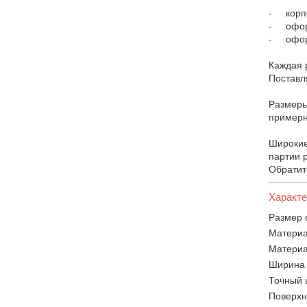
- корпо
- оформ
- офор
Каждая 
Поставл
Размеры
примерн
Широкие
партии р
Обратит
Характе
Размер 
Материа
Материа
Ширина 
Точный 
Поверхн