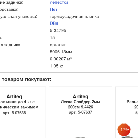
ие задника:
лепестки
одставка:
Нет
уальная упаковка:
термоусадочная пленка
DB8
5-34795
:
15
л задника:
оргалит
5006 15мм
0.00207 м³
1.05 кг
 товаром покупают:
Artiteq
Artiteq
юк мини до 4 кг с
Леска Слайдер 2мм
Рельс
ническим зажимом
200см 9.4426
2
9.4205
арт. 5-07637
а
арт. 5-07638