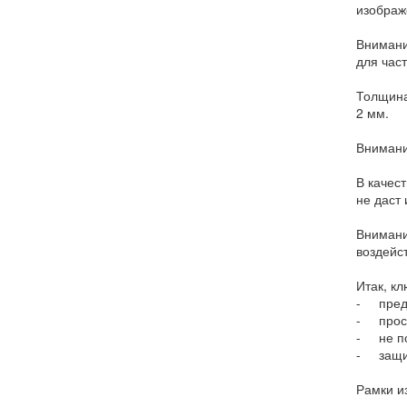
изображ
Внимани
для час
Толщина
2 мм.
Внимани
В качес
не даст
Внимани
воздейс
Итак, к
- предс
- прост
- не п
- защит
Рамки и