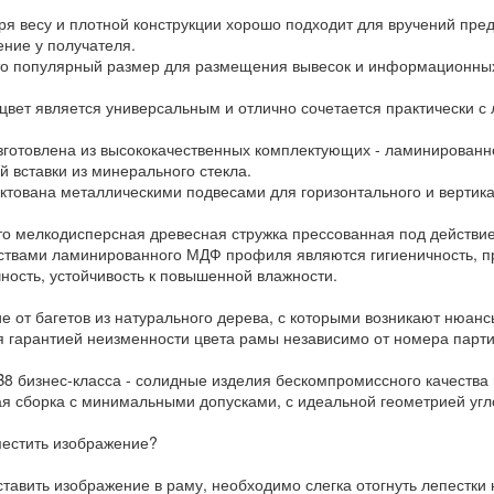
ря весу и плотной конструкции хорошо подходит для вручений пред
ение у получателя.
то популярный размер для размещения вывесок и информационных
цвет является универсальным и отлично сочетается практически 
зготовлена из высококачественных комплектующих - ламинированн
й вставки из минерального стекла.
ктована металлическими подвесами для горизонтального и вертик
то мелкодисперсная древесная стружка прессованная под действи
ствами ламинированного МДФ профиля являются гигиеничность, п
чность, устойчивость к повышенной влажности.
ие от багетов из натурального дерева, с которыми возникают нюа
я гарантией неизменности цвета рамы независимо от номера парти
8 бизнес-класса - солидные изделия бескомпромиссного качества 
ая сборка с минимальными допусками, с идеальной геометрией уг
местить изображение?
тавить изображение в раму, необходимо слегка отогнуть лепестки н