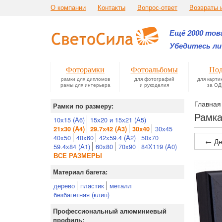
О компании
Контакты
Вопрос-ответ
Возвраты 
Ещё 2000 това
Убедитесь ли
Фоторамки
Фотоальбомы
Под
рамки для дипломов
для фотографий
для карти
рамы для интерьера
и рукоделия
за ОД
Главная
Рамки по размеру:
Рамка
10х15 (А6)
15х20 и 15х21 (А5)
30х45
21х30 (А4)
29.7х42 (А3)
30х40
40х50
40х60
42х59.4 (А2)
50х70
← Де
59.4х84 (А1)
60х80
70х90
84Х119 (А0)
ВСЕ РАЗМЕРЫ
Материал багета:
дерево
пластик
металл
безбагетная (клип)
Профессиональный алюминиевый
профиль: