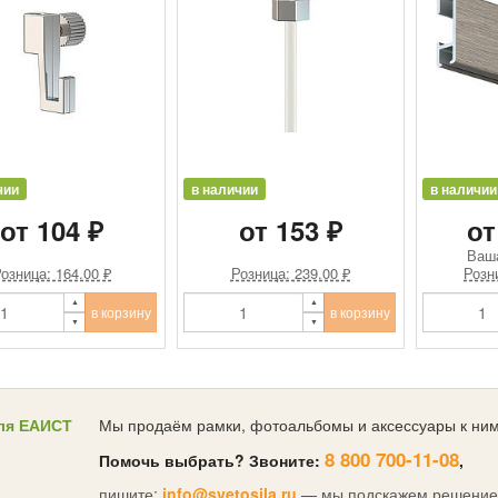
чии
в наличии
в наличии
от 104 ₽
от 153 ₽
от
Ваш
озница: 164.00 ₽
Розница: 239.00 ₽
Розн
в корзину
в корзину
ля ЕАИСТ
Мы продаём рамки, фотоальбомы и аксессуары к ним
8 800 700-11-08
Помочь выбрать? Звоните:
,
пишите:
info@svetosila.ru
— мы подскажем решение