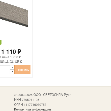
 1 110 ₽
а цена
1 730 ₽
ица: 1 730.00 ₽
в корзину
.
© 2003-2026 OOO "СВЕТОСИЛА Рус"
ИНН 7705941105
ОГРН 1117746089757
Контактная информация
.