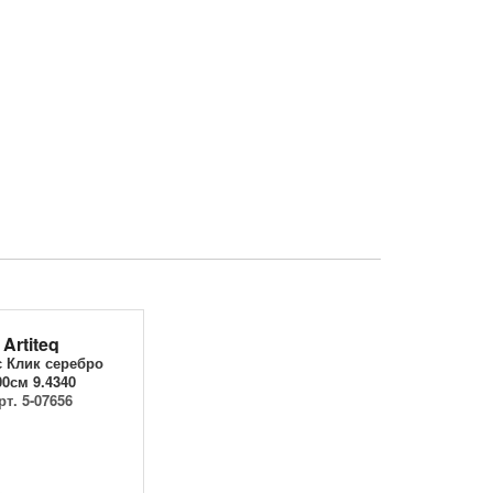
Artiteq
 Клик серебро
00см 9.4340
рт. 5-07656