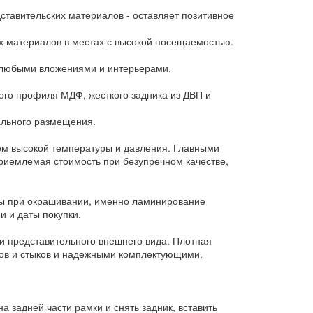
ставительских материалов - оставляет позитивное
 материалов в местах с высокой посещаемостью.
с любыми вложениями и интерьерами.
ого профиля МДФ, жесткого задника из ДВП и
ального размещения.
ем высокой температуры и давления. Главными
риемлемая стоимость при безупречном качестве,
нсы при окрашивании, именно ламинирование
и и даты покупки.
и представительного внешнего вида. Плотная
лов и стыков и надежными комплектующими.
а задней части рамки и снять задник, вставить