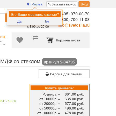
г Москва
Заказать звонок
Вход
8 (495) 970-00-70
Помощь в
Это Ваше местоположение?
Найти
выборе:
8 (800) 700-11-08
Да
Нет
Ежедневно,
info@svetosila.ru
с 8:00 до 20:00
нии
Корзина пуста
час
нтов
ормата 30х40 для дипломов, сертификатов, фотографий и творчес
, МДФ со стеклом
артикул 5-34795
Версия для печати
Купите дешевле:
Розница
=
861.00 руб.
от 10000р
=
635.00 руб.
0841753-26
от 20000р
=
577.00 руб.
от 50000р
=
496.00 руб.
от 100000р
=
478.00 руб.