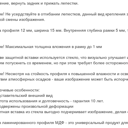
ение, вернуть задник и прижать лепестки.
е! Не усердствуйте в отгибании лепестков, данный вид крепления 
той смены изображения.
 профиля 12 мм, ширина 15 мм. Внутренняя глубина рамки 5 мм, т
е! Максимальная толщина вложения в рамку до 1 мм
тве защитной вставки используется стекло, что визуально улучшае
 им потускнеть со временем, но при этом требует более осторожног
е! Несмотря на стойкость профиля к повышенной влажности и ос
твии атмосферных осадков - ваше изображение может быть испорч
лючевые особенности:
тавительский внешний вид
ота использования и долговечность - гарантия 10 лет.
одвержены произвольной деформации
ная вставка из стекла выгодно подчеркивает изображение, делая е
з ламинированного профиля МДФ - это универсальный продукт для