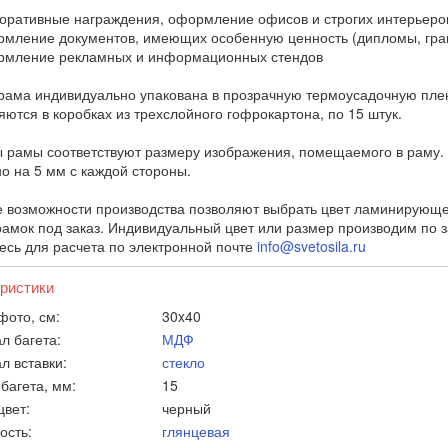
ративные награждения, оформление офисов и строгих интерьеро
ление документов, имеющих особенную ценность (дипломы, грам
мление рекламных и информационных стендов
рама индивидуально упакована в прозрачную термоусадочную плен
яются в коробках из трехслойного гофрокартона, по 15 штук.
 рамы соответствуют размеру изображения, помещаемого в раму. 
о на 5 мм с каждой стороны.
 возможности производства позволяют выбрать цвет ламинирующей
амок под заказ. Индивидуальный цвет или размер производим по зап
есь для расчета по электронной почте
info@svetosila.ru
ристики
фото, см:
30x40
л багета:
МДФ
л вставки:
стекло
багета, мм:
15
цвет:
черный
ость:
глянцевая