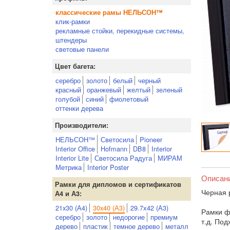
классические рамы НЕЛЬСОН™
клик-рамки
рекламные стойки, перекидные системы,
штендеры
световые панели
Цвет багета:
серебро
золото
белый
черный
красный
оранжевый
желтый
зеленый
голубой
синий
фиолетовый
оттенки дерева
Производители:
НЕЛЬСОН™
Светосила
Pioneer
Interior Office
Hofmann
DB8
Interior
Interior Lite
Светосила Радуга
МИРАМ
Метрика
Interior Poster
Описан
Рамки для дипломов и сертификатов
Черная 
А4 и А3:
21x30 (А4)
30x40 (А3)
29.7х42 (А3)
Рамки ф
серебро
золото
недорогие
премиум
т.д. По
дерево
пластик
темное дерево
металл