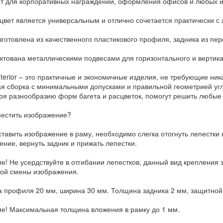
т для корпоративных награждений, оформления офисов и любых и
цвет является универсальным и отлично сочетается практически 
зготовлена из качественного пластикового профиля, задника из пер
ктована металлическими подвесами для горизонтального и вертик
nterior – это практичные и экономичные изделия, не требующие ник
ая сборка с минимальными допусками и правильной геометрией угл
ря разнообразию форм багета и расцветок, помогут решить любые 
местить изображение?
тавить изображение в раму, необходимо слегка отогнуть лепестки н
ение, вернуть задник и прижать лепестки.
е! Не усердствуйте в отгибании лепестков, данный вид крепления 
той смены изображения.
 профиля 20 мм, ширина 30 мм. Толщина задника 2 мм, защитной в
е! Максимальная толщина вложения в рамку до 1 мм.