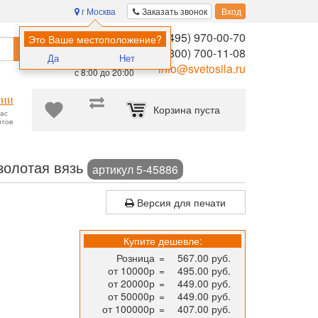
г Москва
Заказать звонок
Вход
8 (495) 970-00-70
Помощь в
Это Ваше местоположение?
Найти
выборе:
8 (800) 700-11-08
Да
Нет
Ежедневно,
info@svetosila.ru
с 8:00 до 20:00
нии
Корзина пуста
час
нтов
ормата 30х40 для дипломов, сертификатов, фотографий и творчес
 золотая вязь
артикул 5-45886
Версия для печати
Купите дешевле:
Розница
=
567.00 руб.
от 10000р
=
495.00 руб.
от 20000р
=
449.00 руб.
от 50000р
=
449.00 руб.
от 100000р
=
407.00 руб.