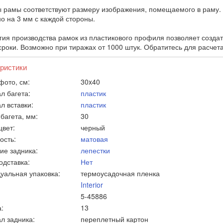
 рамы соответствуют размеру изображения, помещаемого в раму. 
о на 3 мм с каждой стороны.
гия производства рамок из пластикового профиля позволяет созда
сроки. Возможно при тиражах от 1000 штук. Обратитесь для расчет
ристики
фото, см:
30x40
л багета:
пластик
л вставки:
пластик
багета, мм:
30
цвет:
черный
ость:
матовая
ие задника:
лепестки
одставка:
Нет
уальная упаковка:
термоусадочная пленка
Interior
5-45886
:
13
л задника:
переплетный картон