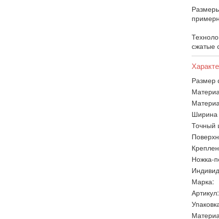
Размеры
примерн
Техноло
сжатые 
Характе
Размер 
Материа
Материа
Ширина 
Точный 
Поверхн
Креплен
Ножка-п
Индивид
Марка:
Артикул:
Упаковка
Материа