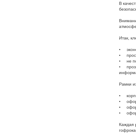
В качес
безопас
Внимани
атмосфе
Итак, к
• эконо
• прост
• не п
• прозр
информа
Рамки и
• корпо
• оформ
• офор
• оформ
Каждая 
гофрокар