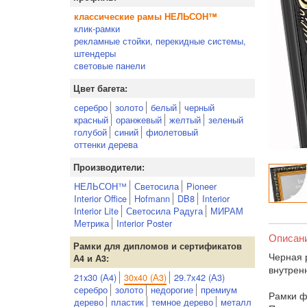
классические рамы НЕЛЬСОН™
клик-рамки
рекламные стойки, перекидные системы,
штендеры
световые панели
Цвет багета:
серебро
золото
белый
черный
красный
оранжевый
желтый
зеленый
голубой
синий
фиолетовый
оттенки дерева
Производители:
НЕЛЬСОН™
Светосила
Pioneer
Interior Office
Hofmann
DB8
Interior
Interior Lite
Светосила Радуга
МИРАМ
Метрика
Interior Poster
Описан
Рамки для дипломов и сертификатов
Черная 
А4 и А3:
внутрен
21x30 (А4)
30x40 (А3)
29.7х42 (А3)
серебро
золото
недорогие
премиум
Рамки ф
дерево
пластик
темное дерево
металл