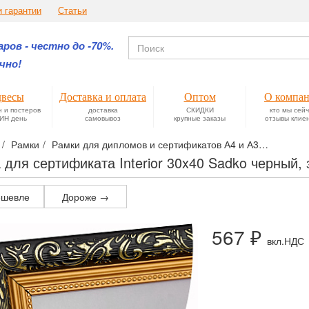
и гарантии
Статьи
ров - честно до -70%.
чно!
весы
Доставка и оплата
Оптом
О компа
н и постеров
доставка
СКИДКИ
кто мы сей
ИН день
самовывоз
крупные заказы
отзывы клие
Рамки
Рамки для дипломов и сертификатов А4 и А3
Рамки ф
 для сертификата Interior 30x40 Sadko черный,
шевле
Дороже →
567 ₽
вкл.НДС