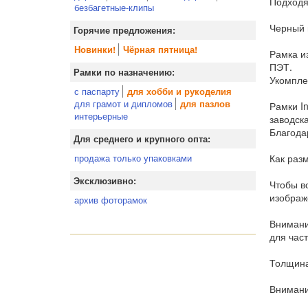
Подходя
безбагетные-клипы
Черный 
Горячие предложения:
Новинки!
Чёрная пятница!
Рамка и
ПЭТ.
Рамки по назначению:
Укомпле
с паспарту
для хобби и рукоделия
для грамот и дипломов
для пазлов
Рамки I
интерьерные
заводск
Благода
Для среднего и крупного опта:
Как раз
продажа только упаковками
Эксклюзивно:
Чтобы вс
изображ
архив фоторамок
Внимани
для час
Толщина
Внимани