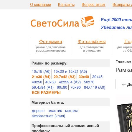
О компании
Контакты
Вопрос-ответ
Возвраты 
Ещё 2000 това
Убедитесь ли
Фоторамки
Фотоальбомы
Под
рамки для дипломов
для фотографий
для карти
рамы для интерьера
и рукоделия
за ОД
Главная
Рамки по размеру:
Рамка
10х15 (А6)
15х20 и 15х21 (А5)
30х45
21х30 (А4)
29.7х42 (А3)
30х40
40х50
40х60
42х59.4 (А2)
50х70
← Де
59.4х84 (А1)
60х80
70х90
84Х119 (А0)
ВСЕ РАЗМЕРЫ
Материал багета:
дерево
пластик
металл
безбагетная (клип)
Профессиональный алюминиевый
профиль: