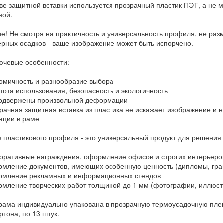
тве защитной вставки используется прозрачный пластик ПЭТ, а не 
ной.
е! Не смотря на практичность и универсальность профиля, не ра
рных осадков - ваше изображение может быть испорчено.
лючевые особенности:
мичность и разнообразие выбора
ота использования, безопасность и экологичность
одвержены произвольной деформации
ачная защитная вставка из пластика не искажает изображение и н
ции в раме
з пластикового профиля - это универсальный продукт для решения
ративные награждения, оформление офисов и строгих интерьеро
ление документов, имеющих особенную ценность (дипломы, грам
мление рекламных и информационных стендов
ление творческих работ толщиной до 1 мм (фотографии, иллюстр
рама индивидуально упакована в прозрачную термоусадочную пленк
тона, по 13 штук.