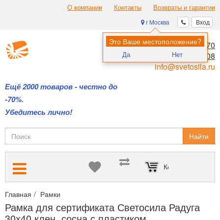
О компании
Контакты
Возвраты и гарантии
г Москва
Вход
Это Ваше местоположение?
8 (495) 970-00-70
Да
Нет
8 (800) 700-11-08
info@svetosila.ru
Ещё 2000 товаров - честно до
-70%.
Убедитесь лично!
Найти
Корзина пуста
Главная
Рамки
Рамки для дипломов и сертификатов А4 и А3
Рамка для сертификата Светосила Радуга
30x40 клен, сосна с пластиком