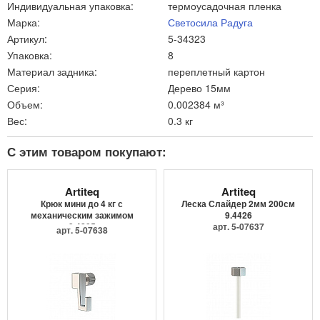
Индивидуальная упаковка:
термоусадочная пленка
Марка:
Светосила Радуга
Артикул:
5-34323
Упаковка:
8
Материал задника:
переплетный картон
Серия:
Дерево 15мм
Объем:
0.002384 м³
Вес:
0.3 кг
С этим товаром покупают:
Artiteq
Artiteq
Крюк мини до 4 кг с
Леска Слайдер 2мм 200см
механическим зажимом
9.4426
9.4205
арт. 5-07637
арт. 5-07638