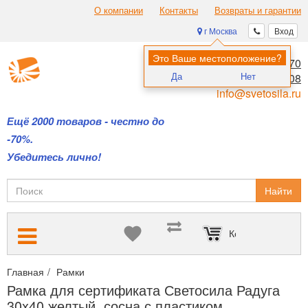
О компании
Контакты
Возвраты и гарантии
г Москва
Вход
Это Ваше местоположение?
8 (495) 970-00-70
Да
Нет
8 (800) 700-11-08
info@svetosila.ru
Ещё 2000 товаров - честно до
-70%.
Убедитесь лично!
Найти
Корзина пуста
Главная
Рамки
Рамки для дипломов и сертификатов А4 и А3
Рамка для сертификата Светосила Радуга
30x40 желтый, сосна с пластиком