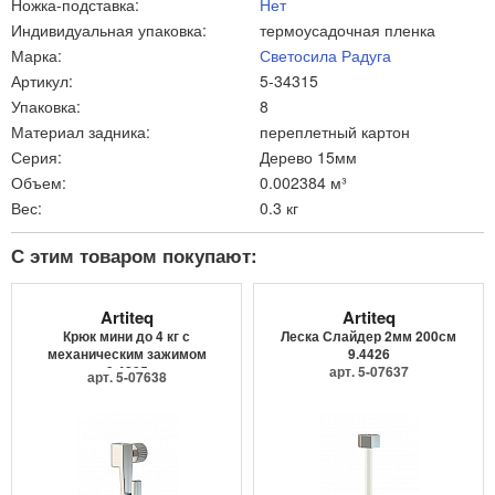
Ножка-подставка:
Нет
Индивидуальная упаковка:
термоусадочная пленка
Марка:
Светосила Радуга
Артикул:
5-34315
Упаковка:
8
Материал задника:
переплетный картон
Серия:
Дерево 15мм
Объем:
0.002384 м³
Вес:
0.3 кг
С этим товаром покупают:
Artiteq
Artiteq
Крюк мини до 4 кг с
Леска Слайдер 2мм 200см
механическим зажимом
9.4426
9.4205
арт. 5-07637
арт. 5-07638