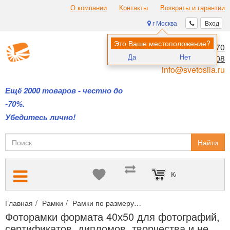
О компании
Контакты
Возвраты и гарантии
г Москва
Вход
Это Ваше местоположение?
8 (495) 970-00-70
Да
Нет
8 (800) 700-11-08
info@svetosila.ru
Ещё 2000 товаров - честно до
-70%.
Убедитесь лично!
Найти
Корзина пуста
Главная
Рамки
Рамки по размеру
Фоторамки формата 40х50
Фоторамки формата 40х50 для фотографий,
сертификатов, дипломов, творчества и не...