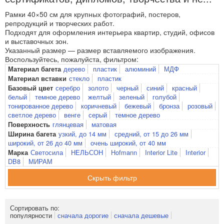
Рамки 40×50 см для крупных фотографий, постеров,
репродукций и творческих работ.
Подходят для оформления интерьера квартир, студий, офисов
и выставочных зон.
Указанный размер — размер вставляемого изображения.
Воспользуйтесь, пожалуйста, фильтром:
дерево
пластик
алюминий
МДФ
Материал багета
стекло
пластик
Материал вставки
серебро
золото
черный
синий
красный
Базовый цвет
белый
темное дерево
желтый
зеленый
голубой
тонированное дерево
коричневый
бежевый
бронза
розовый
светлое дерево
венге
серый
темное дерево
глянцевая
матовая
Поверхность
узкий, до 14 мм
средний, от 15 до 26 мм
Ширина багета
широкий, от 26 до 40 мм
очень широкий, от 40 мм
Светосила
НЕЛЬСОН
Hofmann
Interior Lite
Interior
Марка
DB8
МИРАМ
фильтр
Сортировать по:
популярности
сначала дорогие
сначала дешевые