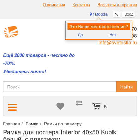
О компании
Контакты
Возвраты и гарантии
г Москва
Вход
Это Ваше местоположение?
8 (495) 970-00-70
Да
Нет
8 (800) 700-11-08
info@svetosila.ru
Ещё 2000 товаров - честно до
-70%.
Убедитесь лично!
Найти
Корзина пуста
Главная
Рамки
Рамки по размеру
Фоторамки формата 40х50
Рамка для постера Interior 40x50 Kubik
белый, с пластиком