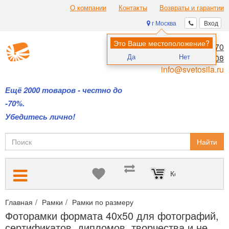
О компании
Контакты
Возвраты и гарантии
г Москва
Вход
Это Ваше местоположение?
8 (495) 970-00-70
Да
Нет
8 (800) 700-11-08
info@svetosila.ru
Ещё 2000 товаров - честно до
-70%.
Убедитесь лично!
Найти
Корзина пуста
Главная
Рамки
Рамки по размеру
Фоторамки формата 40х50
Фоторамки формата 40х50 для фотографий,
сертификатов, дипломов, творчества и не...