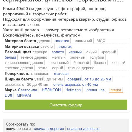
Рамки 40×50 см для крупных фотографий, постеров,
репродукций и творческих работ.
Подходят для оформления интерьера квартир, студий, офисов
и выставочных зон.
Указанный размер — размер вставляемого изображения.
Воспользуйтесь, пожалуйста, фильтром:
дерево
пластик
алюминий
МДФ
Материал багета
стекло
пластик
Материал вставки
серебро
золото
черный
синий
красный
Базовый цвет
белый
темное дерево
желтый
зеленый
голубой
тонированное дерево
коричневый
бежевый
бронза
розовый
светлое дерево
венге
серый
темное дерево
глянцевая
матовая
Поверхность
узкий, до 14 мм
средний, от 15 до 26 мм
Ширина багета
широкий, от 26 до 40 мм
очень широкий, от 40 мм
Светосила
НЕЛЬСОН
Hofmann
Interior Lite
Interior
Марка
DB8
МИРАМ
Очистить фильтр
Сортировать по:
популярности
сначала дорогие
сначала дешевые