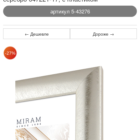
артикул 5-43276
← Дешевле
Дороже →