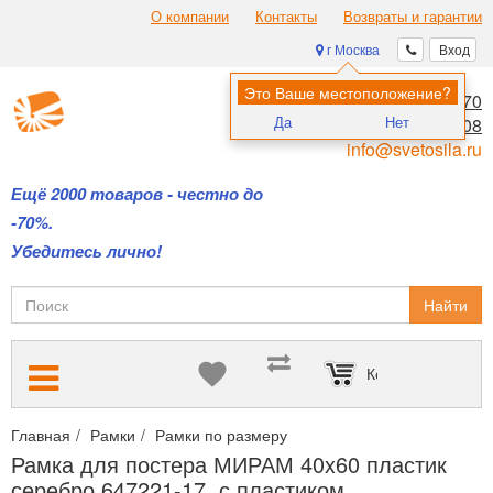
О компании
Контакты
Возвраты и гарантии
г Москва
Вход
Это Ваше местоположение?
8 (495) 970-00-70
Да
Нет
8 (800) 700-11-08
info@svetosila.ru
Ещё 2000 товаров - честно до
-70%.
Убедитесь лично!
Найти
Корзина пуста
Главная
Рамки
Рамки по размеру
Фоторамки формата 40х60
Рамка для постера МИРАМ 40x60 пластик
серебро 647221-17, с пластиком