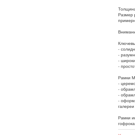
Толщина
Размер 
примерн
Внимани
Ключевы
- солидн
- разум
- широк
- прост
Рамки М
- церем
- обрам
- обрам
- оформ
галереи
Рамки и
гофрока