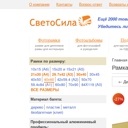
О компании
Контакты
Вопрос-ответ
Возвраты 
Ещё 2000 това
Убедитесь ли
Фоторамки
Фотоальбомы
Под
рамки для дипломов
для фотографий
для карти
рамы для интерьера
и рукоделия
за ОД
Главная
Рамки по размеру:
Рамка
10х15 (А6)
15х20 и 15х21 (А5)
30х45
21х30 (А4)
29.7х42 (А3)
30х40
40х50
40х60
42х59.4 (А2)
50х70
← Де
59.4х84 (А1)
60х80
70х90
84Х119 (А0)
ВСЕ РАЗМЕРЫ
Материал багета:
дерево
пластик
металл
безбагетная (клип)
Профессиональный алюминиевый
профиль: