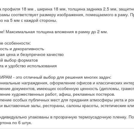
 профиля 18 мм , ширина 18 мм, толщина задника 2.5 мм, защитной
рамы соответствует размеру изображения, помещаемого в раму. Пр
о на 5 мм с каждой стороны.
е! Максимальная толщина вложения в рамку до 2 мм.
е особенности:
ость и декоративность
ная цена и безупречное качество
ий выбор форматов
ота и удобство использования
ИРАМ - это отличный выбор для решения многих задач:
ониальные награждения, оформление офисов и классических инте
ление документов, имеющих особенную ценность (дипломы, грамот
ление художественных работ, афиш, рекламных постеров.
ление особых публичных мест для придания атмосферы уюта и рос
 и выставочные залы, рестораны, салоны красоты, эстетические кли
ндивидуально упакованы в прозрачную термоусадочную пленку. Пос
ртона по 6 штук.