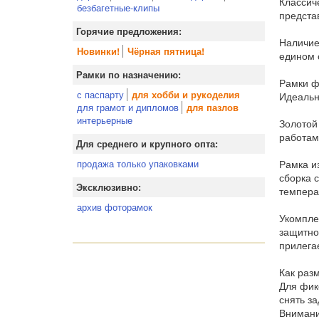
Классич
безбагетные-клипы
предста
Горячие предложения:
Наличие
Новинки!
Чёрная пятница!
едином 
Рамки по назначению:
Рамки ф
с паспарту
для хобби и рукоделия
Идеальн
для грамот и дипломов
для пазлов
интерьерные
Золотой
работам
Для среднего и крупного опта:
Рамка и
продажа только упаковками
сборка 
Эксклюзивно:
темпера
архив фоторамок
Укомпле
защитно
прилега
Как раз
Для фик
снять за
Внимани