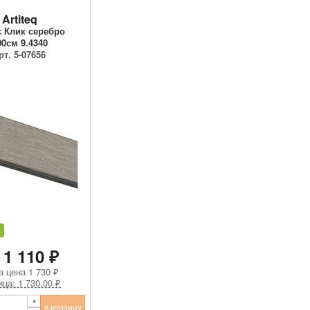
Artiteq
 Клик серебро
00см 9.4340
рт. 5-07656
 1 110 ₽
а цена
1 730 ₽
ица: 1 730.00 ₽
в корзину