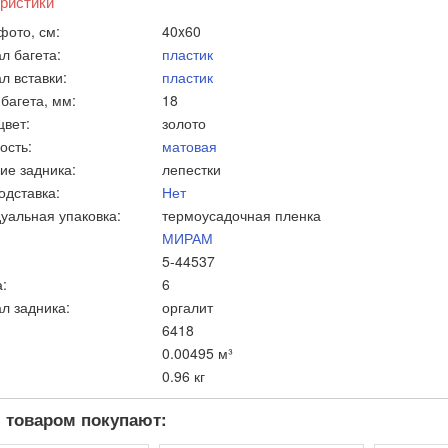
ристики
фото, см:
40x60
л багета:
пластик
л вставки:
пластик
багета, мм:
18
цвет:
золото
ость:
матовая
ие задника:
лепестки
одставка:
Нет
уальная упаковка:
термоусадочная пленка
МИРАМ
5-44537
:
6
л задника:
оргалит
6418
0.00495 м³
0.96 кг
 товаром покупают: