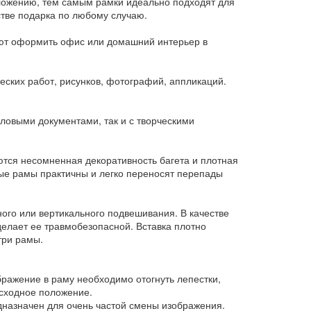
вложению, тем самым рамки идеально подходят для
стве подарка по любому случаю.
яют оформить офис или домашний интерьер в
ских работ, рисунков, фотографий, аппликаций.
еловыми документами, так и с творческими
ются несомненная декоративность багета и плотная
ые рамы практичны и легко переносят перепады
ого или вертикального подвешивания. В качестве
делает ее травмобезопасной. Вставка плотно
три рамы.
бражение в раму необходимо отогнуть лепестки,
исходное положение.
дназначен для очень частой смены изображения.