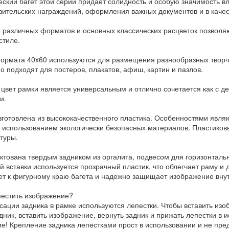
еский багет этой серии придает солидность и особую значимость 
вительских награждений, оформления важных документов и в каче
 различных форматов и основных классических расцветок позвол
стиле.
ормата 40x60 используются для размещения разнообразных творче
о подходят для постеров, плакатов, афиш, картин и пазлов.
 цвет рамки является универсальным и отлично сочетается как с д
и.
зготовлена из высококачественного пластика. Особенностями явля
с использованием экологически безопасных материалов. Пластиков
туры.
ктована твердым задником из оргалита, подвесом для горизонтальн
й вставки используется прозрачный пластик, что облегчает раму и 
ет к фигурному краю багета и надежно защищает изображение вну
местить изображение?
сации задника в рамке используются лепестки. Чтобы вставить изо
дник, вставить изображение, вернуть задник и прижать лепестки в 
е! Крепление задника лепестками прост в использовании и не пре