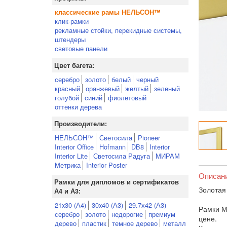
классические рамы НЕЛЬСОН™
клик-рамки
рекламные стойки, перекидные системы,
штендеры
световые панели
Цвет багета:
серебро
золото
белый
черный
красный
оранжевый
желтый
зеленый
голубой
синий
фиолетовый
оттенки дерева
Производители:
НЕЛЬСОН™
Светосила
Pioneer
Interior Office
Hofmann
DB8
Interior
Interior Lite
Светосила Радуга
МИРАМ
Метрика
Interior Poster
Описан
Рамки для дипломов и сертификатов
Золотая
А4 и А3:
21x30 (А4)
30x40 (А3)
29.7х42 (А3)
Рамки М
серебро
золото
недорогие
премиум
цене.
дерево
пластик
темное дерево
металл