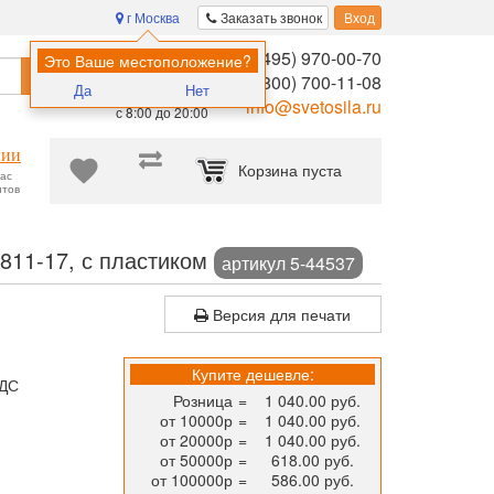
г Москва
Заказать звонок
Вход
8 (495) 970-00-70
Помощь в
Это Ваше местоположение?
Найти
выборе:
8 (800) 700-11-08
Да
Нет
Ежедневно,
info@svetosila.ru
с 8:00 до 20:00
нии
Корзина пуста
час
нтов
отографий, постеров, картин, творчества и не только!
Рамка дл
811-17, с пластиком
артикул 5-44537
Версия для печати
Купите дешевле:
НДС
Розница
=
1 040.00 руб.
от 10000р
=
1 040.00 руб.
от 20000р
=
1 040.00 руб.
от 50000р
=
618.00 руб.
от 100000р
=
586.00 руб.