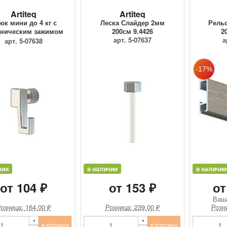
Artiteq
Artiteq
юк мини до 4 кг с
Леска Слайдер 2мм
Рельс
ническим зажимом
200см 9.4426
2
9.4205
арт. 5-07637
а
арт. 5-07638
чии
в наличии
в наличии
от 104 ₽
от 153 ₽
от
Ваш
озница: 164.00 ₽
Розница: 239.00 ₽
Розн
в корзину
в корзину