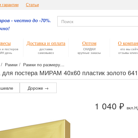
и гарантии
Статьи
ров - честно до -70%.
чно!
весы
Доставка и оплата
Оптом
О компа
н и постеров
доставка
СКИДКИ
кто мы сей
ИН день
самовывоз
крупные заказы
отзывы клие
Рамки
Рамки по размеру
Фоторамки формата 40х60 см. для ф
 для постера МИРАМ 40x60 пластик золото 641
шевле
Дороже →
1 040 ₽
вкл.