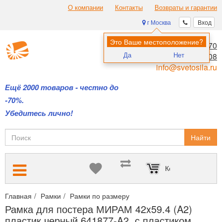
О компании
Контакты
Возвраты и гарантии
г Москва
Вход
Это Ваше местоположение?
8 (495) 970-00-70
Да
Нет
8 (800) 700-11-08
info@svetosila.ru
Ещё 2000 товаров - честно до
-70%.
Убедитесь лично!
Найти
Корзина пуста
Главная
Рамки
Рамки по размеру
Фоторамки формата 40х60
Рамка для постера МИРАМ 42x59.4 (A2)
пластик черный 641877-A2, с пластиком