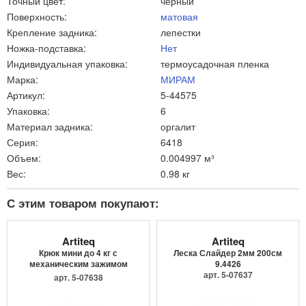
Точный цвет:
черный
Поверхность:
матовая
Крепление задника:
лепестки
Ножка-подставка:
Нет
Индивидуальная упаковка:
термоусадочная пленка
Марка:
МИРАМ
Артикул:
5-44575
Упаковка:
6
Материал задника:
оргалит
Серия:
6418
Объем:
0.004997 м³
Вес:
0.98 кг
С этим товаром покупают:
Artiteq
Artiteq
Крюк мини до 4 кг с
Леска Слайдер 2мм 200см
механическим зажимом
9.4426
9.4205
арт. 5-07637
арт. 5-07638