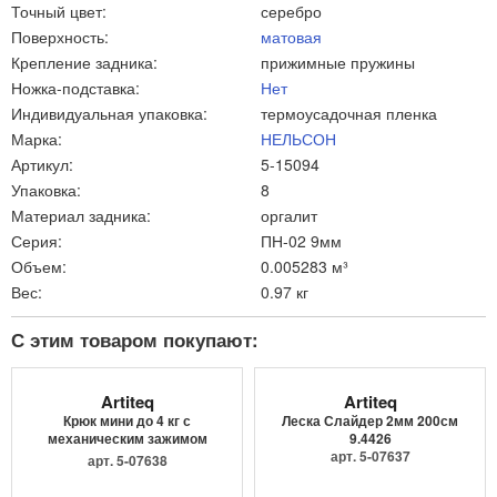
Точный цвет:
серебро
Поверхность:
матовая
Крепление задника:
прижимные пружины
Ножка-подставка:
Нет
Индивидуальная упаковка:
термоусадочная пленка
Марка:
НЕЛЬСОН
Артикул:
5-15094
Упаковка:
8
Материал задника:
оргалит
Серия:
ПН-02 9мм
Объем:
0.005283 м³
Вес:
0.97 кг
С этим товаром покупают:
Artiteq
Artiteq
Крюк мини до 4 кг с
Леска Слайдер 2мм 200см
механическим зажимом
9.4426
9.4205
арт. 5-07637
арт. 5-07638