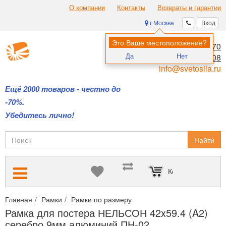
О компании
Контакты
Возвраты и гарантии
г Москва
Вход
Это Ваше местоположение?
8 (495) 970-00-70
Да
Нет
8 (800) 700-11-08
info@svetosila.ru
Ещё 2000 товаров - честно до
-70%.
Убедитесь лично!
Найти
Корзина пуста
Главная
Рамки
Рамки по размеру
Фоторамки формата 40х60
Рамка для постера НЕЛЬСОН 42x59.4 (A2)
серебро 9мм алюминий ПН-02