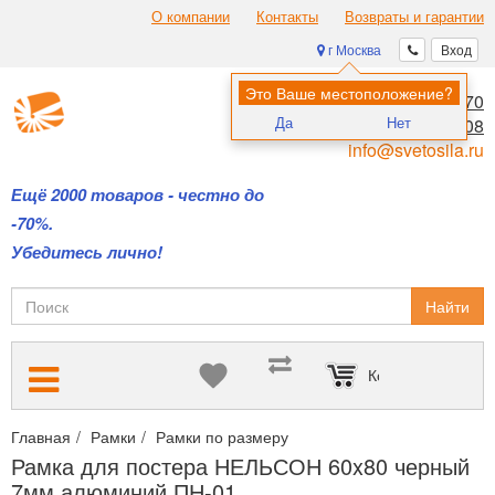
О компании
Контакты
Возвраты и гарантии
г Москва
Вход
Это Ваше местоположение?
8 (495) 970-00-70
Да
Нет
8 (800) 700-11-08
info@svetosila.ru
Ещё 2000 товаров - честно до
-70%.
Убедитесь лично!
Найти
Корзина пуста
Главная
Рамки
Рамки по размеру
Рамки формата 60х80 см.
Рамка для постера НЕЛЬСОН 60x80 черный
7мм алюминий ПН-01