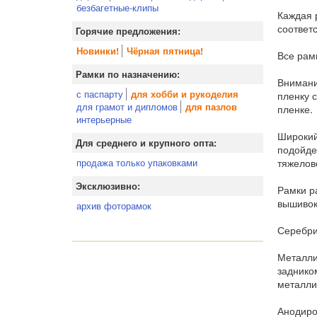
безбагетные-клипы
Каждая 
соответ
Горячие предложения:
Новинки!
Чёрная пятница!
Все рам
Рамки по назначению:
Внимани
с паспарту
для хобби и рукоделия
пленку 
для грамот и дипломов
для пазлов
пленке.
интерьерные
Широкий
Для среднего и крупного опта:
подойде
тяжелов
продажа только упаковками
Эксклюзивно:
Рамки р
вышивок
архив фоторамок
Серебри
Металли
заднико
металли
Анодиро