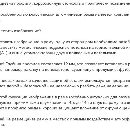
адгезии профиля, коррозионную стойкость и практически пожизнен
 особенностью классической алюминиевой рамы является крепление
.
местить изображение?
ставить изображение в раму, одну из сторон рам необходимо разоб
азместить металлические подвесные петельки на горизонтальной 
 (А1) и выше укомплектованы двумя подвесными петельками.
е! Глубина профиля составляет 12 мм, что позволяет вставлять в
, например накатку на пенокартоне, сувенирную продукцию, футбо
ниевых рамах в качестве защитной вставки используется прозрачн
тся легкой и безопасной - её невозможно разбить даже намеренно.
ткой фиксации изображения в раме (особенно актуально для разм
туются прижимными пружинами, от 4-х до 14-ти штук на раму, в зав
ют к профилю рамы и хорошо защищают вложение от окружающей
е! Не размещайте рамку в местах с прямым воздействием атмосф
но.