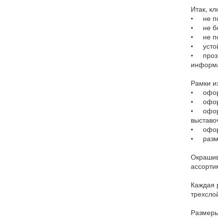
Итак, к
• не по
• не бо
• не п
• устой
• прозр
информа
Рамки и
• оформ
• оформ
• оформ
выставо
• оформ
• разме
Окрашив
ассорти
Каждая 
трехслой
Размеры