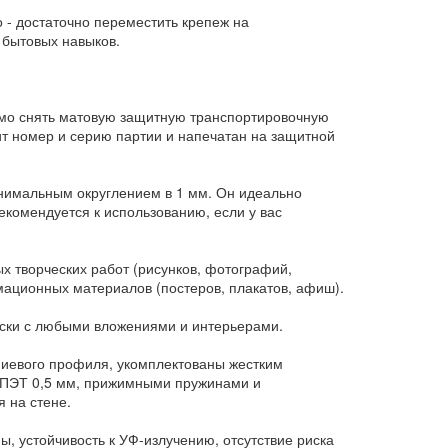
 - достаточно переместить крепеж на
 бытовых навыков.
имо снять матовую защитную транспортировочную
жит номер и серию партии и напечатан на защитной
инимальным округлением в 1 мм. Он идеально
екомендуется к использованию, если у вас
 творческих работ (рисунков, фотографий,
мационных материалов (постеров, плакатов, афиш).
ески с любыми вложениями и интерьерами.
иевого профиля, укомплектованы жестким
м ПЭТ 0,5 мм, прижимными пружинами и
 на стене.
 устойчивость к УФ-излучению, отсутствие риска