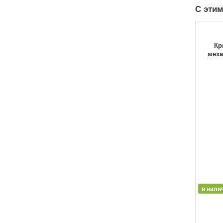
С этим
Кр
меха
в нали