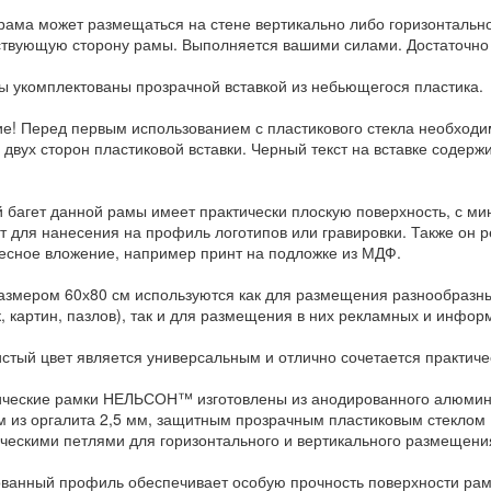
рама может размещаться на стене вертикально либо горизонтально
ствующую сторону рамы. Выполняется вашими силами. Достаточно
ы укомплектованы прозрачной вставкой из небьющегося пластика.
е! Перед первым использованием с пластикового стекла необход
с двух сторон пластиковой вставки. Черный текст на вставке содер
 багет данной рамы имеет практически плоскую поверхность, с м
т для нанесения на профиль логотипов или гравировки. Также он р
есное вложение, например принт на подложке из МДФ.
азмером 60х80 см используются как для размещения разнообразных
, картин, пазлов), так и для размещения в них рекламных и инфор
стый цвет является универсальным и отлично сочетается практич
ческие рамки НЕЛЬСОН™ изготовлены из анодированного алюмин
м из оргалита 2,5 мм, защитным прозрачным пластиковым стекло
ческими петлями для горизонтального и вертикального размещения
ванный профиль обеспечивает особую прочность поверхности рамы,