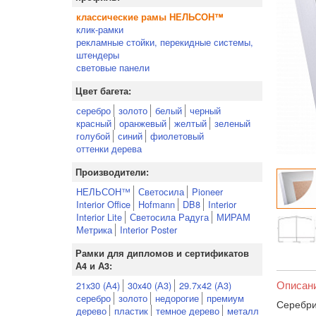
классические рамы НЕЛЬСОН™
клик-рамки
рекламные стойки, перекидные системы,
штендеры
световые панели
Цвет багета:
серебро
золото
белый
черный
красный
оранжевый
желтый
зеленый
голубой
синий
фиолетовый
оттенки дерева
Производители:
НЕЛЬСОН™
Светосила
Pioneer
Interior Office
Hofmann
DB8
Interior
Interior Lite
Светосила Радуга
МИРАМ
Метрика
Interior Poster
Рамки для дипломов и сертификатов
А4 и А3:
Описан
21x30 (А4)
30x40 (А3)
29.7х42 (А3)
серебро
золото
недорогие
премиум
Серебри
дерево
пластик
темное дерево
металл