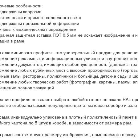
лючевые особенности:
двержены коррозии
ятся влаги и прямого солнечного света
одвержены произвольной деформации
чивы к механическим повреждениям
ачная защитная вставка ПЭТ 0,5 мм не искажает изображение и н
ции в раме
з алюминиевого профиля - это универсальный продукт для решени
ление рекламных и информационных уличных и внутренних сте
ление документов, имеющих особенную ценность (дипломы, грам
ление любых публичных мест с высокой проходимостью (торговые
чные залы, рестораны, поликлиники и больницы, детские сады и ш
ление любых творческих работ (фотографии, картины, пазлы, ап
щение планов эвакуаций
ание профиля позволяет выбрать любой оттенок по шкале RAL при
менте отобраны самые популярные цвета: матовое серебро и золот
рама индивидуально упакована в плотный полиэтиленовый пакет в 
ного картона по 5 штук в коробе, в зависимости от размера рам.
 рамы соответствуют размеру изображения, помещаемого в раму. 