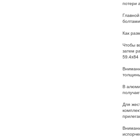
потери 
Главной
болтами
Как раз
Чтобы в
затем р
59.4x84
Внимани
толщины
В алюми
получае
Для жес
комплек
прилега
Внимани
испорче