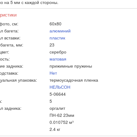
о на 5 мм с каждой стороны.
ристики
фото, см:
60x80
л багета:
алюминий
л вставки:
пластик
багета, мм:
23
цвет:
серебро
ость:
матовая
ие задника:
прижимные пружины
одставка:
Нет
уальная упаковка:
термоусадочная пленка
НЕЛЬСОН
5-06644
:
5
л задника:
оргалит
ПН-62 23мм
0.010752 м³
2.4 кг