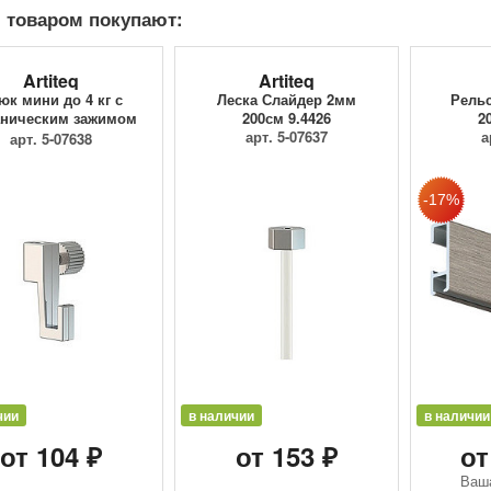
 товаром покупают:
Artiteq
Artiteq
юк мини до 4 кг с
Леска Слайдер 2мм
Рельс
ническим зажимом
200см 9.4426
2
9.4205
арт. 5-07637
а
арт. 5-07638
чии
в наличии
в наличии
от 104 ₽
от 153 ₽
от
Ваш