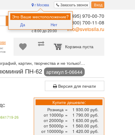
г Москва
Заказать звонок
Вход
8 (495) 970-00-70
Помощь в
Это Ваше местоположение?
Найти
выборе:
8 (800) 700-11-08
Да
Нет
Ежедневно,
info@svetosila.ru
с 8:00 до 20:00
нии
Корзина пуста
час
нтов
рафий, картин, творчества и не только!
Рамка для постера НЕ
алюминий ПН-62
артикул 5-06644
Версия для печати
Купите дешевле:
НДС
Розница
=
1 930.00 руб.
от 10000р
=
1 790.00 руб.
0841719-26
от 20000р
=
1 630.00 руб.
от 50000р
=
1 560.00 руб.
от 100000р
=
1 420.00 руб.