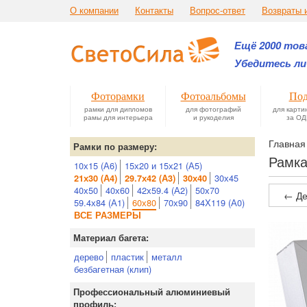
О компании
Контакты
Вопрос-ответ
Возвраты 
Ещё 2000 това
Убедитесь ли
Фоторамки
Фотоальбомы
Под
рамки для дипломов
для фотографий
для карти
рамы для интерьера
и рукоделия
за ОД
Главная
Рамки по размеру:
Рамка
10х15 (А6)
15х20 и 15х21 (А5)
30х45
21х30 (А4)
29.7х42 (А3)
30х40
40х50
40х60
42х59.4 (А2)
50х70
← Де
59.4х84 (А1)
60х80
70х90
84Х119 (А0)
ВСЕ РАЗМЕРЫ
Материал багета:
дерево
пластик
металл
безбагетная (клип)
Профессиональный алюминиевый
профиль: