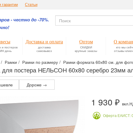
и гарантии
Статьи
ров - честно до -70%.
чно!
весы
Доставка и оплата
Оптом
О компа
н и постеров
доставка
СКИДКИ
кто мы сей
ИН день
самовывоз
крупные заказы
отзывы клие
Рамки
Рамки по размеру
Рамки формата 60х80 см. для фотог
 для постера НЕЛЬСОН 60x80 серебро 23мм 
шевле
Дороже →
1 930 ₽
вкл.
Оферта ЕАИСТ: 