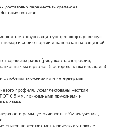
 - достаточно переместить крепеж на
 бытовых навыков.
имо снять матовую защитную транспортировочную
жит номер и серию партии и напечатан на защитной
 творческих работ (рисунков, фотографий,
мационных материалов (постеров, плакатов, афиш).
ски с любыми вложениями и интерьерами.
иевого профиля, укомплектованы жестким
м ПЭТ 0,5 мм, прижимными пружинами и
 на стене.
ерхности рамы, устойчивость к УФ-излучению,
ю.
 стыков на жестких металлических уголках с