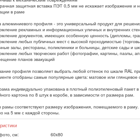
ачная защитная вставка ПЭТ 0,5 мм не искажает изображение и н
ции в раме
з алюминиевого профиля - это универсальный продукт для решени
ление рекламных и информационных уличных и внутренних сте
ление документов, имеющих особенную ценность (дипломы, грам
ление любых публичных мест с высокой проходимостью (торговые
чные залы, рестораны, поликлиники и больницы, детские сады и ш
ление любых творческих работ (фотографии, картины, пазлы, ап
щение планов эвакуаций
ание профиля позволяет выбрать любой оттенок по шкале RAL при
менте отобраны самые популярные цвета: матовое или глянцевое с
рама индивидуально упакована в плотный полиэтиленовый пакет в 
ного картона по 8 штук в коробе, в зависимости от размера рам.
 рамы соответствуют размеру изображения, помещаемого в раму. 
о на 5 мм с каждой стороны.
ристики
фото, см:
60x80