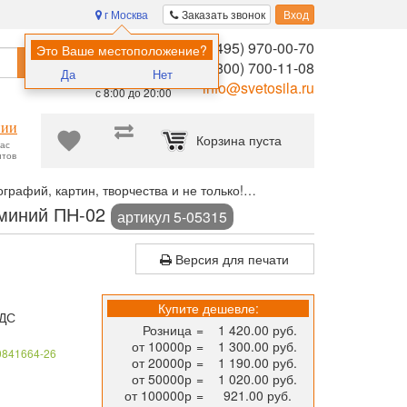
г Москва
Заказать звонок
Вход
8 (495) 970-00-70
Помощь в
Это Ваше местоположение?
Найти
выборе:
8 (800) 700-11-08
Да
Нет
Ежедневно,
info@svetosila.ru
с 8:00 до 20:00
нии
Корзина пуста
час
нтов
рафий, картин, творчества и не только!
Рамка для постера НЕЛ
юминий ПН-02
артикул 5-05315
Версия для печати
Купите дешевле:
НДС
Розница
=
1 420.00 руб.
от 10000р
=
1 300.00 руб.
0841664-26
от 20000р
=
1 190.00 руб.
от 50000р
=
1 020.00 руб.
от 100000р
=
921.00 руб.