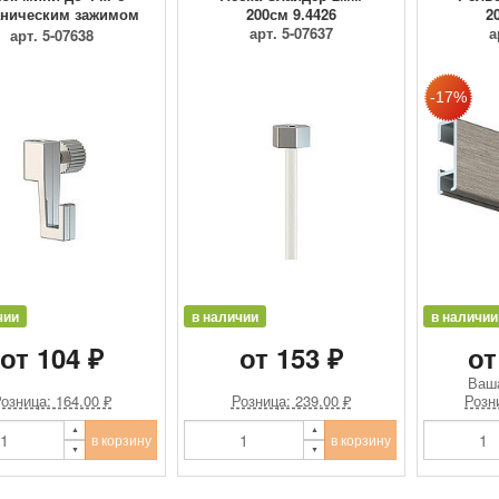
ническим зажимом
200см 9.4426
2
9.4205
арт. 5-07637
а
арт. 5-07638
чии
в наличии
в наличии
от 104 ₽
от 153 ₽
от
Ваш
озница: 164.00 ₽
Розница: 239.00 ₽
Розн
в корзину
в корзину