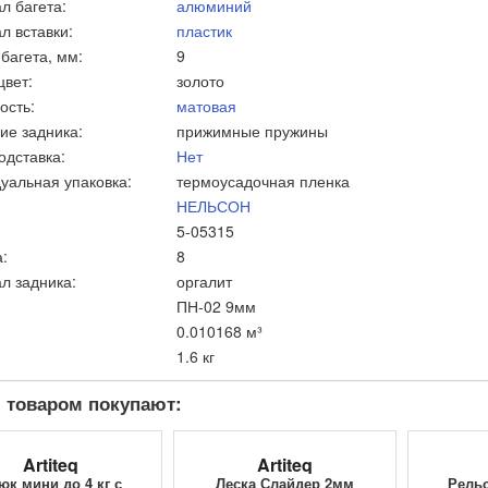
л багета:
алюминий
л вставки:
пластик
багета, мм:
9
цвет:
золото
ость:
матовая
ие задника:
прижимные пружины
одставка:
Нет
уальная упаковка:
термоусадочная пленка
НЕЛЬСОН
5-05315
:
8
л задника:
оргалит
ПН-02 9мм
0.010168 м³
1.6 кг
 товаром покупают:
Artiteq
Artiteq
юк мини до 4 кг с
Леска Слайдер 2мм
Рельс