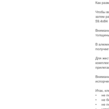
Как раз
Чтобы в
затем р
59.4x84
Внимани
толщины
В алюми
получае
Для жес
комплек
прилега
Внимани
испорче
Итак, к
• не по
• не бо
• не п
• устой