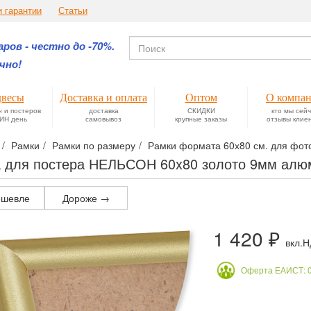
и гарантии
Статьи
ров - честно до -70%.
чно!
весы
Доставка и оплата
Оптом
О компа
н и постеров
доставка
СКИДКИ
кто мы сей
ИН день
самовывоз
крупные заказы
отзывы клие
Рамки
Рамки по размеру
Рамки формата 60х80 см. для фотог
 для постера НЕЛЬСОН 60x80 золото 9мм ал
шевле
Дороже →
1 420 ₽
вкл.
Оферта ЕАИСТ: 