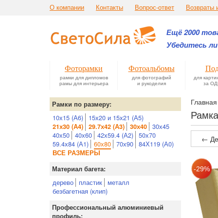
О компании
Контакты
Вопрос-ответ
Возвраты 
Ещё 2000 това
Убедитесь ли
Фоторамки
Фотоальбомы
Под
рамки для дипломов
для фотографий
для карти
рамы для интерьера
и рукоделия
за ОД
Главная
Рамки по размеру:
Рамка
10х15 (А6)
15х20 и 15х21 (А5)
30х45
21х30 (А4)
29.7х42 (А3)
30х40
40х50
40х60
42х59.4 (А2)
50х70
← Де
59.4х84 (А1)
60х80
70х90
84Х119 (А0)
ВСЕ РАЗМЕРЫ
Материал багета:
дерево
пластик
металл
безбагетная (клип)
Профессиональный алюминиевый
профиль: