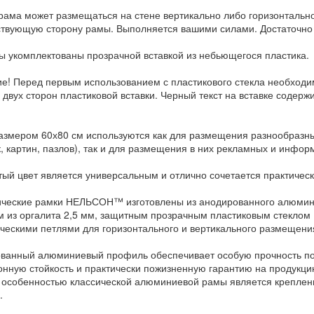
рама может размещаться на стене вертикально либо горизонтально
ствующую сторону рамы. Выполняется вашими силами. Достаточно
ы укомплектованы прозрачной вставкой из небьющегося пластика.
е! Перед первым использованием с пластикового стекла необход
с двух сторон пластиковой вставки. Черный текст на вставке содер
азмером 60х80 см используются как для размещения разнообразных
, картин, пазлов), так и для размещения в них рекламных и инфор
тый цвет является универсальным и отлично сочетается практиче
ческие рамки НЕЛЬСОН™ изготовлены из анодированного алюмин
м из оргалита 2,5 мм, защитным прозрачным пластиковым стекло
ческими петлями для горизонтального и вертикального размещения
ванный алюминиевый профиль обеспечивает особую прочность пов
онную стойкость и практически пожизненную гарантию на продукци
 особенностью классической алюминиевой рамы является крепление
.