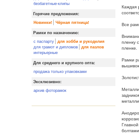
безбагетные-клипы
Каждая 
соответ
Горячие предложения:
Новинки!
Чёрная пятница!
Все рам
Рамки по назначению:
Внимани
с паспарту
для хобби и рукоделия
пленку 
для грамот и дипломов
для пазлов
пленке.
интерьерные
Рамки р
Для среднего и крупного опта:
вышивок
продажа только упаковками
Золотис
Эксклюзивно:
Металли
архив фоторамок
заднико
металли
Анодиро
коррози
Главной
болтами