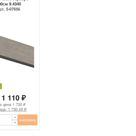
00см 9.4340
рт. 5-07656
 1 110 ₽
а цена
1 730 ₽
ица: 1 730.00 ₽
в корзину