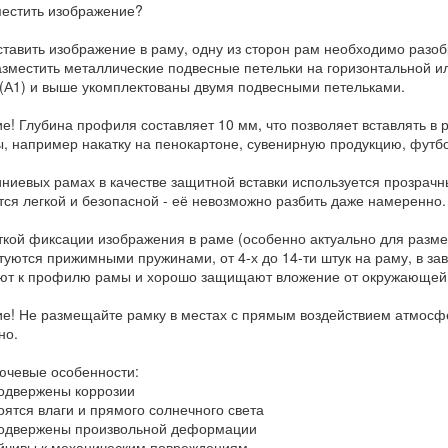
местить изображение?
ставить изображение в раму, одну из сторон рам необходимо разоб
азместить металлические подвесные петельки на горизонтальной 
 (А1) и выше укомплектованы двумя подвесными петельками.
е! Глубина профиля составляет 10 мм, что позволяет вставлять в
, например накатку на пенокартоне, сувенирную продукцию, футбо
ниевых рамах в качестве защитной вставки используется прозрачн
тся легкой и безопасной - её невозможно разбить даже намеренно.
ткой фиксации изображения в раме (особенно актуально для разм
туются прижимными пружинами, от 4-х до 14-ти штук на раму, в зав
ют к профилю рамы и хорошо защищают вложение от окружающей
е! Не размещайте рамку в местах с прямым воздействием атмосф
но.
лючевые особенности:
двержены коррозии
ятся влаги и прямого солнечного света
одвержены произвольной деформации
чивы к механическим повреждениям