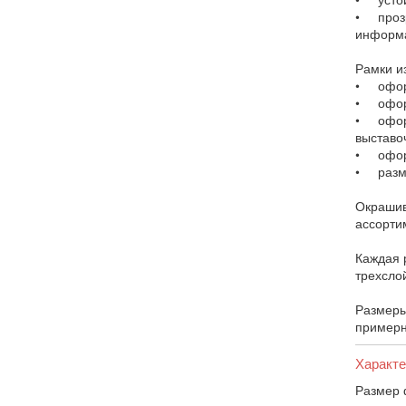
• прозр
информа
Рамки и
• оформ
• оформ
• оформ
выставо
• оформ
• разме
Окрашив
ассорти
Каждая 
трехслой
Размеры
примерн
Характе
Размер 