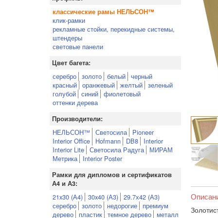
классические рамы НЕЛЬСОН™
клик-рамки
рекламные стойки, перекидные системы,
штендеры
световые панели
Цвет багета:
серебро
золото
белый
черный
красный
оранжевый
желтый
зеленый
голубой
синий
фиолетовый
оттенки дерева
Производители:
НЕЛЬСОН™
Светосила
Pioneer
Interior Office
Hofmann
DB8
Interior
Interior Lite
Светосила Радуга
МИРАМ
Метрика
Interior Poster
Рамки для дипломов и сертификатов
А4 и А3:
Описан
21x30 (А4)
30x40 (А3)
29.7х42 (А3)
серебро
золото
недорогие
премиум
Золотис
дерево
пластик
темное дерево
металл