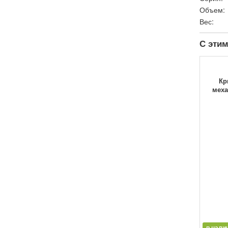
Объем:
Вес:
С этим
Кр
меха
в нали