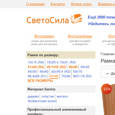
О компании
Контакты
Вопрос-ответ
Возвраты 
Ещё 2000 това
Убедитесь ли
Фоторамки
Фотоальбомы
Под
рамки для дипломов
для фотографий
для карти
рамы для интерьера
и рукоделия
за ОД
Главная
Рамки по размеру:
Рамка
10х15 (А6)
15х20 и 15х21 (А5)
30х45
21х30 (А4)
29.7х42 (А3)
30х40
40х50
40х60
42х59.4 (А2)
50х70
← Де
59.4х84 (А1)
60х80
70х90
84Х119 (А0)
ВСЕ РАЗМЕРЫ
Материал багета:
дерево
пластик
металл
безбагетная (клип)
Профессиональный алюминиевый
профиль: