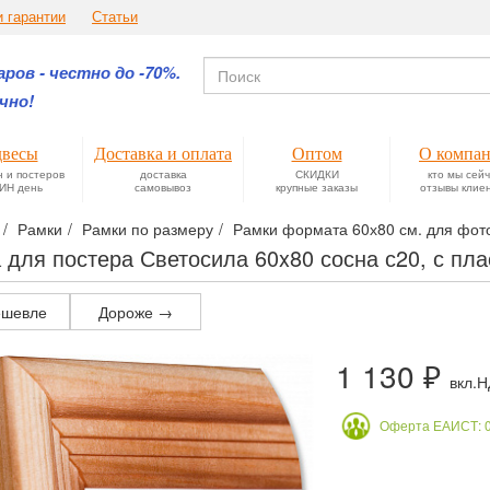
и гарантии
Статьи
ров - честно до -70%.
чно!
весы
Доставка и оплата
Оптом
О компа
н и постеров
доставка
СКИДКИ
кто мы сей
ИН день
самовывоз
крупные заказы
отзывы клие
Рамки
Рамки по размеру
Рамки формата 60х80 см. для фотог
 для постера Светосила 60x80 сосна с20, с пл
шевле
Дороже →
1 130 ₽
вкл.
Оферта ЕАИСТ: 