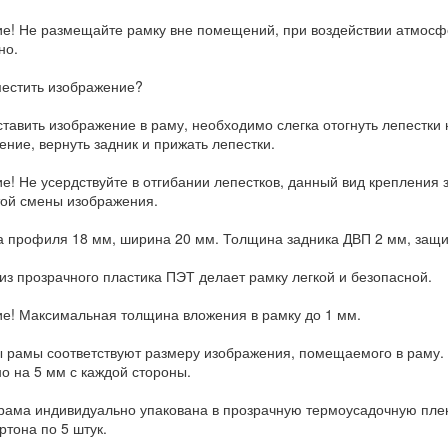
е! Не размещайте рамку вне помещений, при воздействии атмосф
но.
местить изображение?
тавить изображение в раму, необходимо слегка отогнуть лепестки н
ение, вернуть задник и прижать лепестки.
е! Не усердствуйте в отгибании лепестков, данный вид крепления 
той смены изображения.
 профиля 18 мм, ширина 20 мм. Толщина задника ДВП 2 мм, защит
 из прозрачного пластика ПЭТ делает рамку легкой и безопасной.
е! Максимальная толщина вложения в рамку до 1 мм.
 рамы соответствуют размеру изображения, помещаемого в раму. 
о на 5 мм с каждой стороны.
рама индивидуально упакована в прозрачную термоусадочную пленк
ртона по 5 штук.