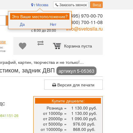
г Москва
Заказать звонок
Вход
8 (495) 970-00-70
Помощь в
Это Ваше местоположение?
Найти
выборе:
8 (800) 700-11-08
Да
Нет
Ежедневно,
info@svetosila.ru
с 8:00 до 20:00
нии
Корзина пуста
час
нтов
рафий, картин, творчества и не только!
Рамка для постера Свет
астиком, задник ДВП
артикул 5-05363
Версия для печати
Купите дешевле:
НДС
Розница
=
1 130.00 руб.
от 10000р
=
1 130.00 руб.
0841151-26
от 20000р
=
1 090.00 руб.
от 50000р
=
976.00 руб.
от 100000р
=
868.00 руб.