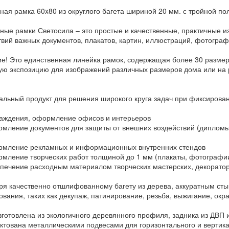
ная рамка 60x80 из округлого багета шириной 20 мм. с тройной по
ные рамки Светосила – это простые и качественные, практичные 
твий важных документов, плакатов, картин, иллюстраций, фотограф
е! Это единственная линейка рамок, содержащая более 30 размеро
ую экспозицию для изображений различных размеров дома или на 
альный продукт для решения широкого круга задач при фиксирова
ждения, оформление офисов и интерьеров
ление документов для защиты от внешних воздействий (дипломы,
ление рекламных и информационных внутренних стендов
ление творческих работ толщиной до 1 мм (плакаты, фотографии
ечение расходным материалом творческих мастерских, декоратор
ря качественно отшлифованному багету из дерева, аккуратным сты
ования, таких как декупаж, патинирование, резьба, выжигание, ок
зготовлена из экологичного деревянного профиля, задника из ДВП 
ктована металлическими подвесами для горизонтального и вертик