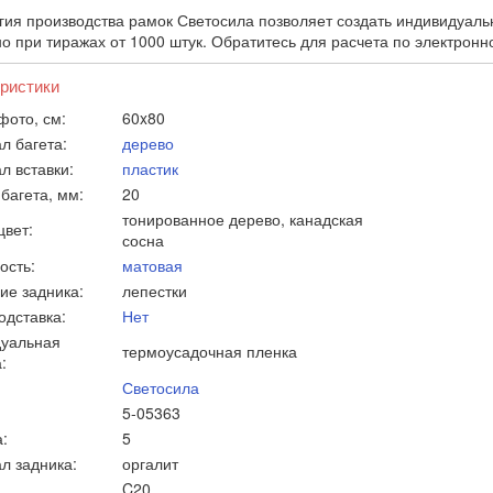
гия производства рамок Светосила позволяет создать индивидуаль
о при тиражах от 1000 штук. Обратитесь для расчета по электронн
ристики
фото, см:
60x80
л багета:
дерево
л вставки:
пластик
багета, мм:
20
тонированное дерево, канадская
цвет:
сосна
ость:
матовая
ие задника:
лепестки
одставка:
Нет
уальная
термоусадочная пленка
:
Светосила
5-05363
:
5
л задника:
оргалит
C20