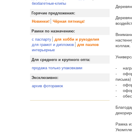
безбагетные-клипы
Деревян
Горячие предложения:
Деревян
Новинки!
Чёрная пятница!
воздейс
Рамки по назначению:
Внимани
с паспарту
для хобби и рукоделия
настенн
для грамот и дипломов
для пазлов
коллаж.
интерьерные
Универс
Для среднего и крупного опта:
- награ
продажа только упаковками
- оформ
Эксклюзивно:
письма)
- оформ
архив фоторамок
- оформ
- обесп
Благода
декорир
Рамка и
Укомпле