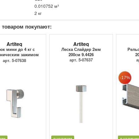
0.010752 м³
2 кг
 товаром покупают:
Artiteq
Artiteq
юк мини до 4 кг с
Леска Слайдер 2мм
Рельс
ническим зажимом
200см 9.4426
2
9.4205
арт. 5-07637
а
арт. 5-07638
чии
в наличии
в наличии