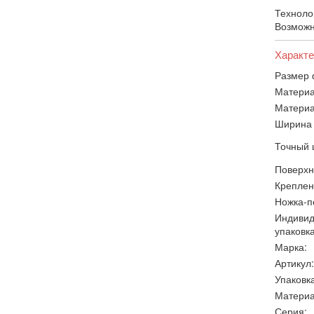
Техноло
Возможн
Характе
Размер 
Материа
Материа
Ширина 
Точный 
Поверхн
Креплен
Ножка-п
Индивид
упаковка
Марка:
Артикул:
Упаковка
Материа
Серия: