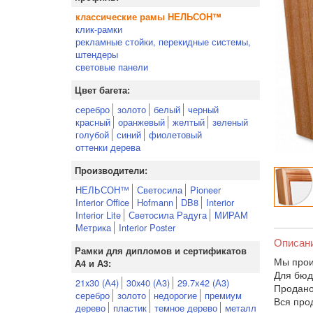
классические рамы НЕЛЬСОН™
клик-рамки
рекламные стойки, перекидные системы,
штендеры
световые панели
Цвет багета:
серебро
золото
белый
черный
красный
оранжевый
желтый
зеленый
голубой
синий
фиолетовый
оттенки дерева
Производители:
НЕЛЬСОН™
Светосила
Pioneer
Interior Office
Hofmann
DB8
Interior
Interior Lite
Светосила Радуга
МИРАМ
Метрика
Interior Poster
Описан
Рамки для дипломов и сертификатов
Мы прои
А4 и А3:
Для бюд
21x30 (А4)
30x40 (А3)
29.7х42 (А3)
Продано
серебро
золото
недорогие
премиум
Вся про
дерево
пластик
темное дерево
металл