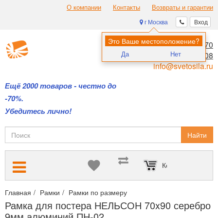
О компании
Контакты
Возвраты и гарантии
г Москва
Вход
Это Ваше местоположение?
8 (495) 970-00-70
Да
Нет
8 (800) 700-11-08
info@svetosila.ru
Ещё 2000 товаров - честно до
-70%.
Убедитесь лично!
Найти
Корзина пуста
Главная
Рамки
Рамки по размеру
Фоторамки формата 70х90
Рамка для постера НЕЛЬСОН 70x90 серебро
9мм алюминий ПН-02