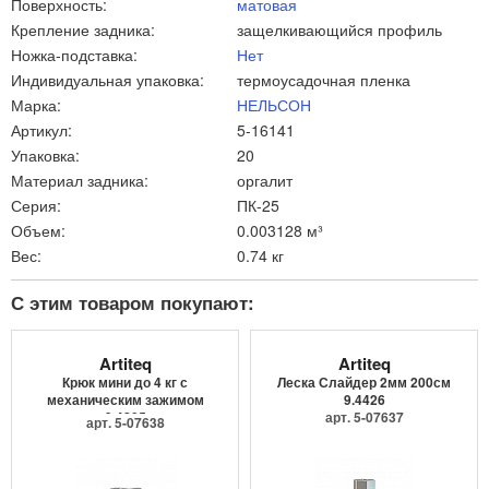
Поверхность:
матовая
Крепление задника:
защелкивающийся профиль
Ножка-подставка:
Нет
Индивидуальная упаковка:
термоусадочная пленка
Марка:
НЕЛЬСОН
Артикул:
5-16141
Упаковка:
20
Материал задника:
оргалит
Серия:
ПК-25
Объем:
0.003128 м³
Вес:
0.74 кг
С этим товаром покупают:
Artiteq
Artiteq
Крюк мини до 4 кг с
Леска Слайдер 2мм 200см
механическим зажимом
9.4426
9.4205
арт. 5-07637
арт. 5-07638