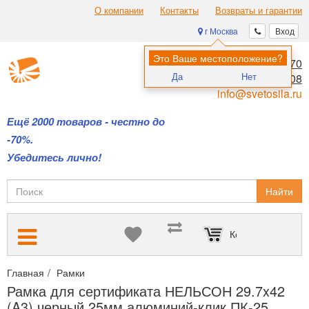
О компании
Контакты
Возвраты и гарантии
г Москва
Вход
Это Ваше местоположение?
8 (495) 970-00-70
Да
Нет
8 (800) 700-11-08
info@svetosila.ru
Ещё 2000 товаров - честно до
-70%.
Убедитесь лично!
Найти
Корзина пуста
Главная
Рамки
Рамки для дипломов и сертификатов А4 и А3
Рамка для сертификата НЕЛЬСОН 29.7x42
(A3) черный 25мм алюминий-клик ПК-25