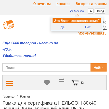
О компании
Контакты
Возвраты и гарантии
г Москва
Вход
Это Ваше местоположение?
8 (495) 970-00-70
Да
Нет
8 (800) 700-11-08
info@svetosila.ru
Ещё 2000 товаров - честно до
-70%.
Убедитесь лично!
Найти
Корзина пуста
Главная
Рамки
Рамки для дипломов и сертификатов А4 и А3
Рамка для сертификата НЕЛЬСОН 30x40
черный 25мм алюминий-клик ПК-25