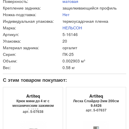
Поверхность:
матовая
Крепление задника:
защелкивающийся профиль
Ножка-подставка:
Нет
Индивидуальная упаковка:
термоусадочная пленка
Марка:
НЕЛЬСОН
Артикул:
5-16146
Упаковка:
20
Материал задника:
оргалит
Серия:
ПК-25
Объем:
0.002903 м³
Вес:
0.58 кг
С этим товаром покупают:
Artiteq
Artiteq
Крюк мини до 4 кг с
Леска Слайдер 2мм 200см
механическим зажимом
9.4426
9.4205
арт. 5-07637
арт. 5-07638