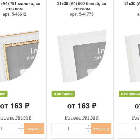
 (A4) 781 молоко, со
21x30 (A4) 600 белый, со
21x30 (
стеклом
стеклом
арт. 5-43612
арт. 5-41773
а
чии
в наличии
в наличии
от 163 ₽
от 163 ₽
о
озница: 281.00 ₽
Розница: 281.00 ₽
Розн
в корзину
в корзину