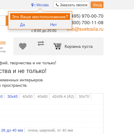
г Москва
Заказать звонок
Вход
8 (495) 970-00-70
Помощь в
Это Ваше местоположение?
Найти
выборе:
8 (800) 700-11-08
Да
Нет
Ежедневно,
info@svetosila.ru
с 8:00 до 20:00
нии
Корзина пуста
час
нтов
ий, творчества и не только!
тва и не только!
ременных интерьеров.
 пространств.
40
30x45
40x50
40x60
42x59.4 (A2)
50x70
 26 до 40 мм
очень широкий, от 40 мм