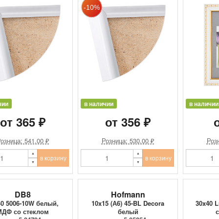
чии
в наличии
в наличии
от 365 ₽
от 356 ₽
о
озница: 541.00 ₽
Розница: 530.00 ₽
Розн
в корзину
в корзину
DB8
Hofmann
40 5006-10W белый,
10x15 (А6) 45-BL Decora
30x40 
МДФ со стеклом
белый
с