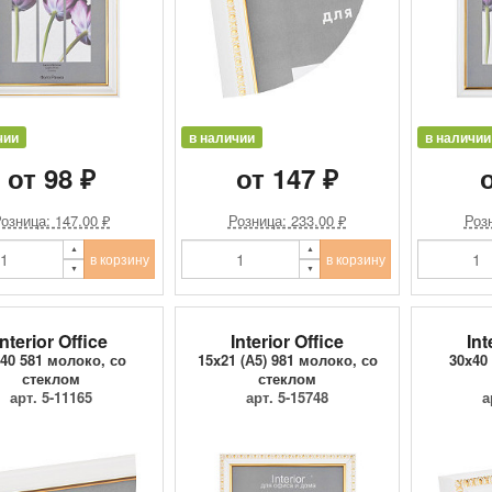
чии
в наличии
в наличии
от 98 ₽
от 147 ₽
о
озница: 147.00 ₽
Розница: 233.00 ₽
Розн
в корзину
в корзину
Interior Office
Interior Office
Int
40 581 молоко, со
15x21 (А5) 981 молоко, со
30x40
стеклом
стеклом
арт. 5-11165
арт. 5-15748
а