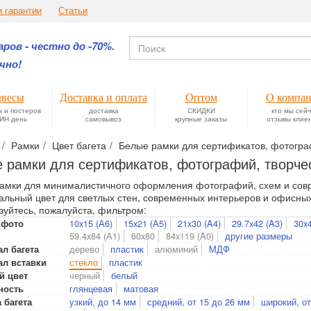
и гарантии
Статьи
ров - честно до -70%.
чно!
весы
Доставка и оплата
Оптом
О компа
н и постеров
доставка
СКИДКИ
кто мы сей
ИН день
самовывоз
крупные заказы
отзывы клие
Рамки
Цвет багета
Белые рамки для сертификатов, фотограф
 рамки для сертификатов, фотографий, творчес
амки для минималистичного оформления фотографий, схем и сов
альный цвет для светлых стен, современных интерьеров и офисных
зуйтесь, пожалуйста, фильтром:
10x15 (А6)
15x21 (А5)
21x30 (A4)
29.7x42 (A3)
30x
 фото
59.4x84 (А1)
60x80
84x119 (A0)
другие размеры
дерево
пластик
алюминий
МДФ
л багета
стекло
пластик
ал вставки
черный
белый
й цвет
глянцевая
матовая
ность
узкий, до 14 мм
средний, от 15 до 26 мм
широкий, от
 багета