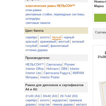
Ножка-
классические рамы НЕЛЬСОН™
Марка
клик-рамки
рекламные стойки, перекидные системы,
штендеры
световые панели
Цвет багета:
Сортир
серебро
золото
белый
черный
красный
оранжевый
желтый
зеленый
голубой
синий
фиолетовый
оттенки дерева
21x30
Производители:
НЕЛЬСОН™
Светосила
Pioneer
Interior Office
Hofmann
DB8
Interior
Interior Lite
Светосила Радуга
МИРАМ
Метрика
Interior Poster
Рамки для дипломов и сертификатов
А4 и А3:
21x30 (А4)
30x40 (А3)
29.7х42 (А3)
серебро
золото
недорогие
премиум
дерево
пластик
темное дерево
металл