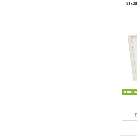
21x30
в нали
Р