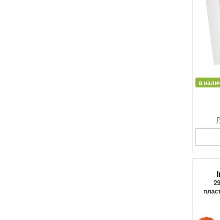
в нали
Р
I
29
плас