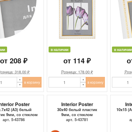
чии
в наличии
в наличии
от 208 ₽
от 114 ₽
о
озница: 318.00 ₽
Розница: 178.00 ₽
Розн
в корзину
в корзину
nterior Poster
Interior Poster
Int
.7x42 (A3) белый
30x40 белый пластик
10x15 (А
тик 9мм, со стеклом
9мм, со стеклом
арт. 5-43786
арт. 5-43781
а