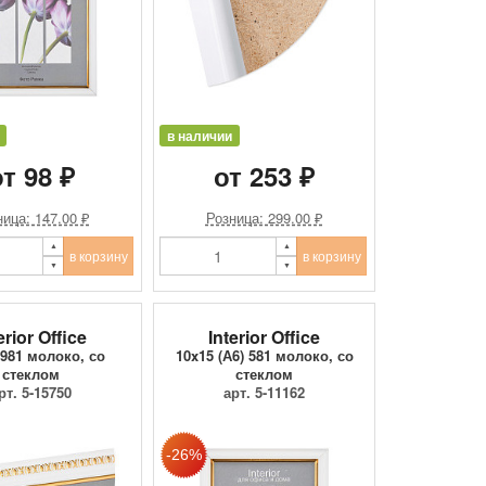
в наличии
т 98 ₽
от 253 ₽
ица: 147.00 ₽
Розница: 299.00 ₽
в корзину
в корзину
erior Office
Interior Office
 981 молоко, со
10x15 (А6) 581 молоко, со
стеклом
стеклом
рт. 5-15750
арт. 5-11162