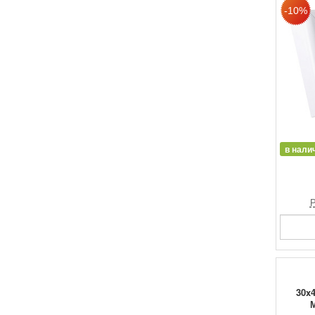
в нали
Р
30x