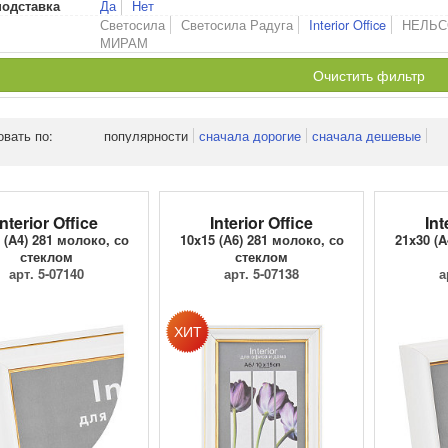
Да
Нет
подставка
Светосила
Светосила Радуга
Interior Office
НЕЛЬС
МИРАМ
Очистить фильтр
овать по:
популярности
сначала дорогие
сначала дешевые
Interior Office
Interior Office
Int
 (A4) 281 молоко, со
10x15 (А6) 281 молоко, со
21x30 (A
стеклом
стеклом
арт. 5-07140
арт. 5-07138
а