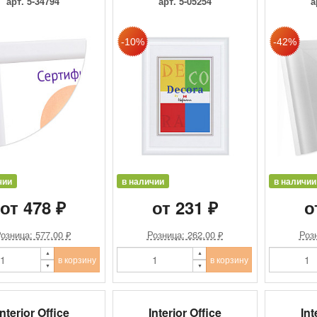
арт. 5-34794
арт. 5-05254
а
чии
в наличии
в наличии
от 478 ₽
от 231 ₽
о
озница: 577.00 ₽
Розница: 262.00 ₽
Розн
в корзину
в корзину
Interior Office
Interior Office
Int