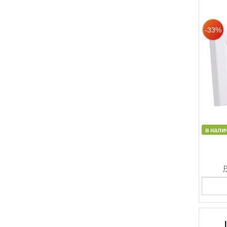
в нали
Р