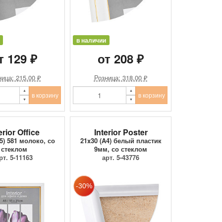
в наличии
т 129 ₽
от 208 ₽
ица: 215.00 ₽
Розница: 318.00 ₽
в корзину
в корзину
erior Office
Interior Poster
5) 581 молоко, со
21x30 (A4) белый пластик
стеклом
9мм, со стеклом
рт. 5-11163
арт. 5-43776