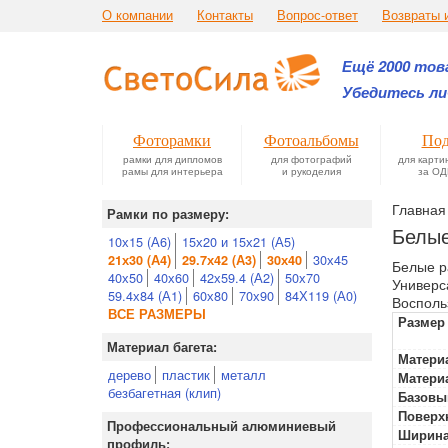
О компании
Контакты
Вопрос-ответ
Возвраты 
Ещё 2000 това
Убедитесь ли
Фоторамки
Фотоальбомы
Под
рамки для дипломов
для фотографий
для карти
рамы для интерьера
и рукоделия
за ОД
Главная
Рамки по размеру:
Белые
10х15 (А6)
15х20 и 15х21 (А5)
30х45
21х30 (А4)
29.7х42 (А3)
30х40
Белые р
40х50
40х60
42х59.4 (А2)
50х70
Универс
59.4х84 (А1)
60х80
70х90
84Х119 (А0)
Восполь
ВСЕ РАЗМЕРЫ
Размер
Материал багета:
Материа
дерево
пластик
металл
Матери
безбагетная (клип)
Базовы
Поверх
Профессиональный алюминиевый
Ширина
профиль: