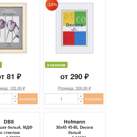
в наличии
т 81 ₽
от 290 ₽
ица: 123.00 ₽
Розница: 326.00 ₽
в корзину
в корзину
DB8
Hofmann
Luxe белый, МДФ
30x45 45-BL Decora
о стеклом
белый