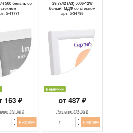
A4) 500 белый, со
29.7x42 (A3) 5006-12W
стеклом
белый, МДФ со стеклом
рт. 5-41771
арт. 5-34798
в наличии
т 163 ₽
от 487 ₽
ица: 281.00 ₽
Розница: 876.00 ₽
в корзину
в корзину