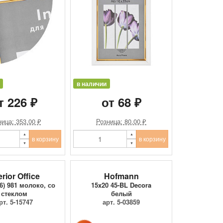
в наличии
т 226 ₽
от 68 ₽
ица: 353.00 ₽
Розница: 80.00 ₽
в корзину
в корзину
erior Office
Hofmann
6) 981 молоко, со
15x20 45-BL Decora
стеклом
белый
рт. 5-15747
арт. 5-03859