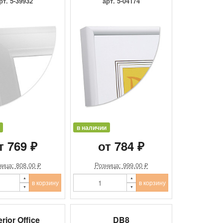
рт. 5-39932
арт. 5-04174
в наличии
т 769 ₽
от 784 ₽
ица: 808.00 ₽
Розница: 999.00 ₽
в корзину
в корзину
erior Office
DB8