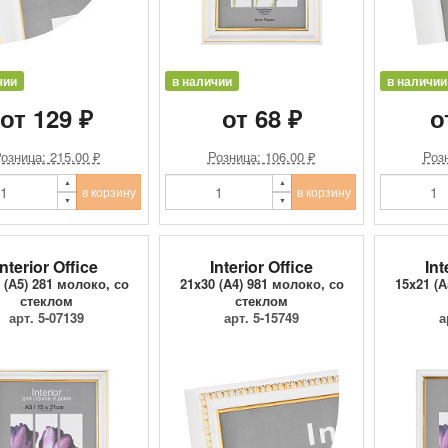
чии
в наличии
в наличии
от 129 ₽
от 68 ₽
о
озница: 215.00 ₽
Розница: 106.00 ₽
Розн
в корзину
в корзину
Interior Office
Interior Office
Int
 (А5) 281 молоко, со
21x30 (A4) 981 молоко, со
15x21 (А
стеклом
стеклом
арт. 5-07139
арт. 5-15749
а