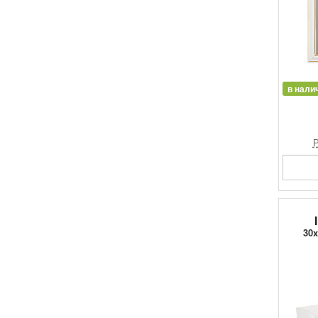
в нали
Р
30x