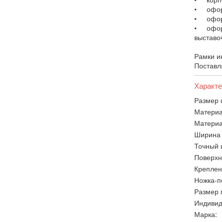
• оформ
• оформ
• оформ
выставо
Рамки и
Поставл
Характе
Размер 
Материа
Материа
Ширина 
Точный 
Поверхн
Креплен
Ножка-п
Размер п
Индивид
Марка: