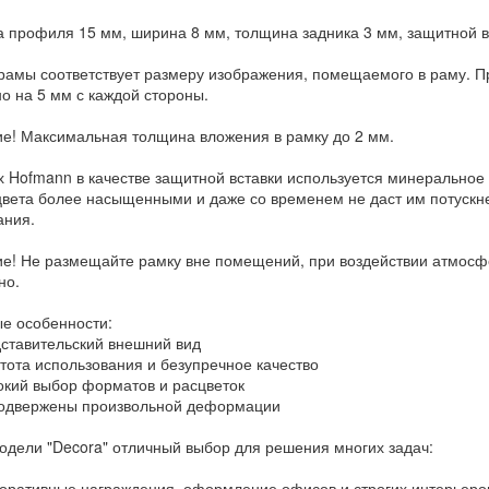
 профиля 15 мм, ширина 8 мм, толщина задника 3 мм, защитной вс
рамы соответствует размеру изображения, помещаемого в раму. Пр
о на 5 мм с каждой стороны.
е! Максимальная толщина вложения в рамку до 2 мм.
х Hofmann в качестве защитной вставки используется минеральное 
цвета более насыщенными и даже со временем не даст им потускне
ания.
е! Не размещайте рамку вне помещений, при воздействии атмосф
но.
е особенности:
тавительский внешний вид
ота использования и безупречное качество
ий выбор форматов и расцветок
одвержены произвольной деформации
одели "Decora" отличный выбор для решения многих задач:
ративные награждения, оформление офисов и строгих интерьеро