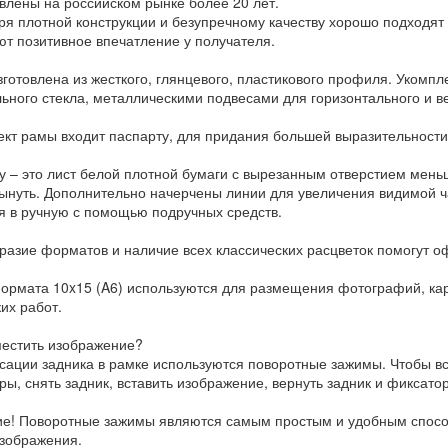
влены на российском рынке более 20 лет.
ря плотной конструкции и безупречному качеству хорошо подходят
ют позитивное впечатление у получателя.
зготовлена из жесткого, глянцевого, пластикового профиля. Укомпл
ьного стекла, металлическими подвесами для горизонтального и в
ект рамы входит паспарту, для придания большей выразительност
у – это лист белой плотной бумаги с вырезанным отверстием мень
ынуть. Дополнительно начерчены линии для увеличения видимой ча
я в ручную с помощью подручных средств.
разие форматов и наличие всех классических расцветок помогут о
ормата 10x15 (A6) используются для размещения фотографий, карт
их работ.
местить изображение?
сации задника в рамке используются поворотные зажимы. Чтобы в
ры, снять задник, вставить изображение, вернуть задник и фиксато
е! Поворотные зажимы являются самым простым и удобным способ
зображения.