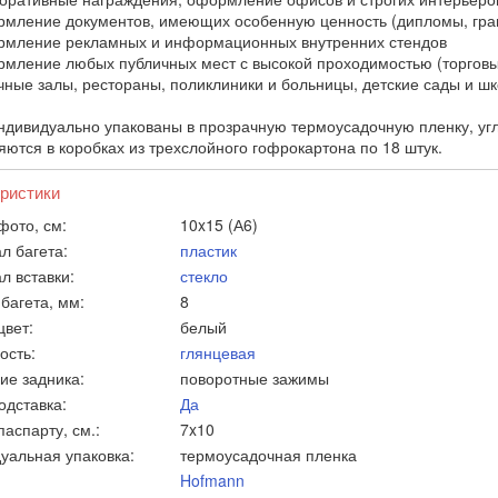
ление документов, имеющих особенную ценность (дипломы, грам
ление рекламных и информационных внутренних стендов
ление любых публичных мест с высокой проходимостью (торговые
чные залы, рестораны, поликлиники и больницы, детские сады и ш
ндивидуально упакованы в прозрачную термоусадочную пленку, у
яются в коробках из трехслойного гофрокартона по 18 штук.
ристики
фото, см:
10x15 (А6)
л багета:
пластик
л вставки:
стекло
багета, мм:
8
цвет:
белый
ость:
глянцевая
ие задника:
поворотные зажимы
одставка:
Да
аспарту, см.:
7x10
уальная упаковка:
термоусадочная пленка
Hofmann