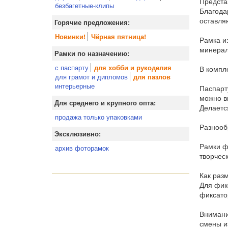
Предста
безбагетные-клипы
Благода
оставля
Горячие предложения:
Новинки!
Чёрная пятница!
Рамка и
минерал
Рамки по назначению:
с паспарту
для хобби и рукоделия
В компл
для грамот и дипломов
для пазлов
интерьерные
Паспарт
можно в
Для среднего и крупного опта:
Делаетс
продажа только упаковками
Разнооб
Эксклюзивно:
Рамки ф
архив фоторамок
творческ
Как раз
Для фик
фиксато
Внимани
смены и