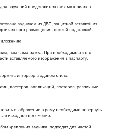
 для вручений представительских материалов -
ектована задником из ДВП, защитной вставкой из
ертикального размещения, ножкой подставкой.
и вложению.
шим, чем сама рамка. При необходимости его
сти вставляемого изображения в паспарту.
формить интерьер в едином стиле.
ин, постеров, аппликаций, постеров, различных
ставить изображение в раму необходимо повернуть
ры в исходное положение.
ом крепления задника, подходят для частой