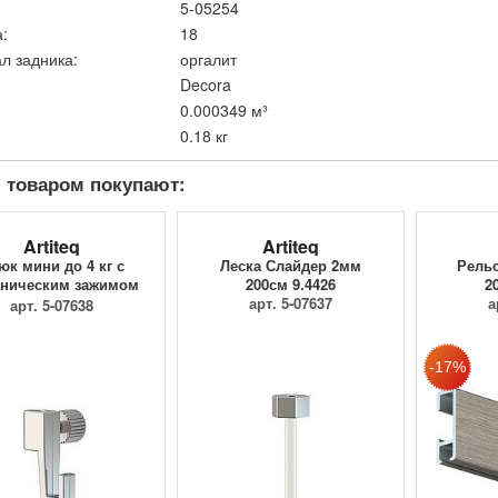
5-05254
:
18
л задника:
оргалит
Decora
0.000349 м³
0.18 кг
 товаром покупают:
Artiteq
Artiteq
юк мини до 4 кг с
Леска Слайдер 2мм
Рельс
ническим зажимом
200см 9.4426
2
9.4205
арт. 5-07637
а
арт. 5-07638