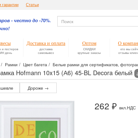
и гарантии
Статьи
ров - честно до -70%.
чно!
весы
Доставка и оплата
Оптом
О компа
н и постеров
доставка
СКИДКИ
кто мы сей
ИН день
самовывоз
крупные заказы
отзывы клие
Рамки
Цвет багета
Белые рамки для сертификатов, фотограф
амка Hofmann 10x15 (А6) 45-BL Decora белый
шевле
Дороже →
262 ₽
вкл.НДС