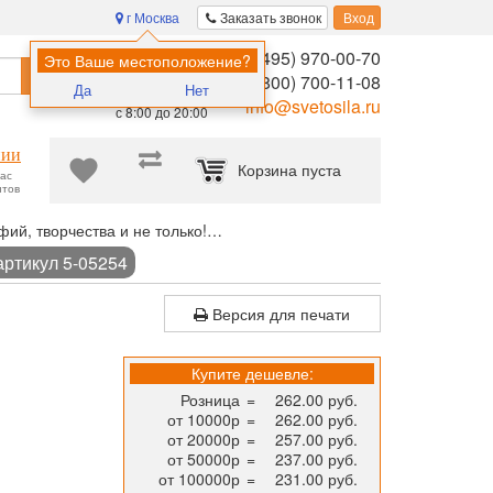
г Москва
Заказать звонок
Вход
8 (495) 970-00-70
Помощь в
Это Ваше местоположение?
Найти
выборе:
8 (800) 700-11-08
Да
Нет
Ежедневно,
info@svetosila.ru
с 8:00 до 20:00
нии
Корзина пуста
час
нтов
ий, творчества и не только!
Фоторамка Hofmann 10x15 (А6) 45-
артикул 5-05254
Версия для печати
Купите дешевле:
Розница
=
262.00 руб.
от 10000р
=
262.00 руб.
от 20000р
=
257.00 руб.
от 50000р
=
237.00 руб.
от 100000р
=
231.00 руб.