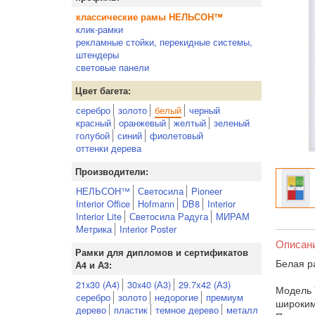
классические рамы НЕЛЬСОН™
клик-рамки
рекламные стойки, перекидные системы,
штендеры
световые панели
Цвет багета:
серебро
золото
белый
черный
красный
оранжевый
желтый
зеленый
голубой
синий
фиолетовый
оттенки дерева
Производители:
НЕЛЬСОН™
Светосила
Pioneer
Interior Office
Hofmann
DB8
Interior
Interior Lite
Светосила Радуга
МИРАМ
Метрика
Interior Poster
Описан
Рамки для дипломов и сертификатов
Белая р
А4 и А3:
21x30 (А4)
30x40 (А3)
29.7х42 (А3)
Модель 
серебро
золото
недорогие
премиум
широким
дерево
пластик
темное дерево
металл