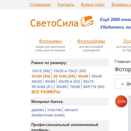
О компании
Контакты
Вопрос-ответ
Возвраты 
Ещё 2000 това
Убедитесь ли
Фоторамки
Фотоальбомы
Под
рамки для дипломов
для фотографий
для карти
рамы для интерьера
и рукоделия
за ОД
Главная
Рамки по размеру:
Фотор
10х15 (А6)
15х20 и 15х21 (А5)
30х45
21х30 (А4)
29.7х42 (А3)
30х40
40х50
40х60
42х59.4 (А2)
50х70
← Де
59.4х84 (А1)
60х80
70х90
84Х119 (А0)
ВСЕ РАЗМЕРЫ
Материал багета:
дерево
пластик
металл
безбагетная (клип)
Профессиональный алюминиевый
профиль: