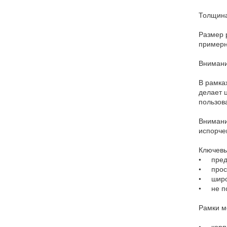
Толщина
Размер 
примерн
Внимани
В рамка
делает 
пользов
Внимани
испорче
Ключевы
• предс
• прост
• широк
• не п
Рамки м
• корпо