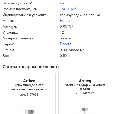
Ножка-подставка:
Нет
Размер паспарту, см.:
15x21 (А5)
Индивидуальная упаковка:
термоусадочная пленка
Марка:
Hofmann
Артикул:
5-05757
Упаковка:
12
Материал задника:
оргалит
Серия:
Decora
Объем:
0.00158333 м³
Вес:
0.52 кг
С этим товаром покупают:
Artiteq
Artiteq
Крюк мини до 4 кг с
Леска Слайдер 2мм 200см
механическим зажимом
9.4426
9.4205
арт. 5-07637
арт. 5-07638