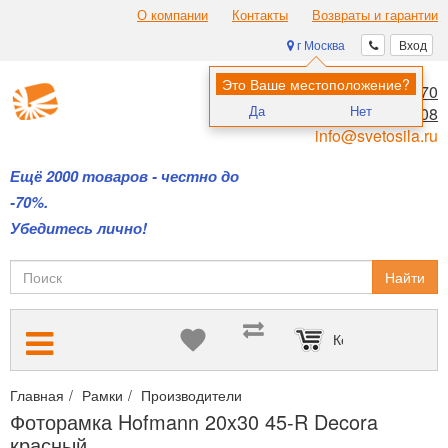
О компании
Контакты
Возвраты и гарантии
г Москва
Вход
Это Ваше местоположение?
8 (495) 970-00-70
Да
Нет
8 (800) 700-11-08
info@svetosila.ru
Ещё 2000 товаров - честно до
-70%.
Убедитесь лично!
Найти
Корзина пуста
Главная
Рамки
Производители
Рамки Hofmann (Испания)
Фоторамка Hofmann 20x30 45-R Decora
красный