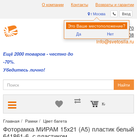
О компании
Контакты
Возвраты и гарантии
г Москва
Вход
Это Ваше местоположение?
8 (495) 970-00-70
Да
Нет
8 (800) 700-11-08
info@svetosila.ru
Ещё 2000 товаров - честно до
-70%.
Убедитесь лично!
Найти
Корзина пуста
Главная
Рамки
Цвет багета
Белые рамки для сертификатов,
Фоторамка МИРАМ 15x21 (А5) пластик белый
641861-6, с пластиком