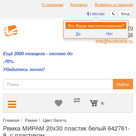
О компании
Контакты
Возвраты и гарантии
г Москва
Вход
Это Ваше местоположение?
8 (495) 970-00-70
Да
Нет
8 (800) 700-11-08
info@svetosila.ru
Ещё 2000 товаров - честно до
-70%.
Убедитесь лично!
Найти
Корзина пуста
Главная
Рамки
Цвет багета
Белые рамки для сертификатов,
Рамка МИРАМ 20x30 пластик белый 642761-
8, с пластиком