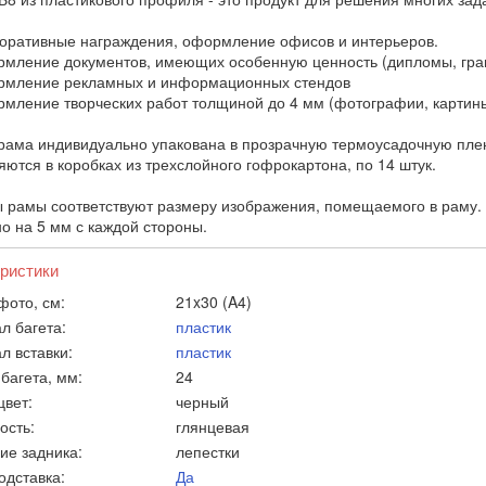
ративные награждения, оформление офисов и интерьеров.
ление документов, имеющих особенную ценность (дипломы, грам
мление рекламных и информационных стендов
ление творческих работ толщиной до 4 мм (фотографии, картины
рама индивидуально упакована в прозрачную термоусадочную плен
яются в коробках из трехслойного гофрокартона, по 14 штук.
 рамы соответствуют размеру изображения, помещаемого в раму. 
о на 5 мм с каждой стороны.
ристики
фото, см:
21x30 (A4)
л багета:
пластик
л вставки:
пластик
багета, мм:
24
цвет:
черный
ость:
глянцевая
ие задника:
лепестки
одставка:
Да