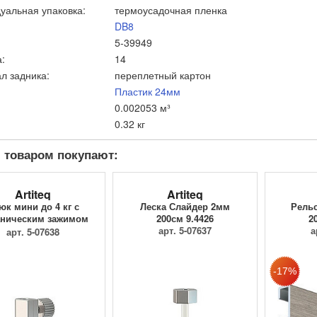
уальная упаковка:
термоусадочная пленка
DB8
5-39949
:
14
л задника:
переплетный картон
Пластик 24мм
0.002053 м³
0.32 кг
 товаром покупают:
Artiteq
Artiteq
юк мини до 4 кг с
Леска Слайдер 2мм
Рельс
ническим зажимом
200см 9.4426
2
9.4205
арт. 5-07637
а
арт. 5-07638