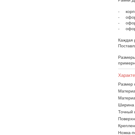
- корпо
- оформ
- офор
- оформ
Каждая 
Поставл
Размеры
примерн
Характе
Размер 
Материа
Материа
Ширина 
Точный 
Поверхн
Креплен
Ножка-п