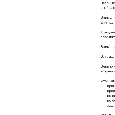
Чтобы вс
изображ
Внимани
для час
Толщина
пластик
Внимани
Вставка
Внимани
воздейс
Итак, к
- практ
- прост
- не п
- не бо
- защит
Рамки Д