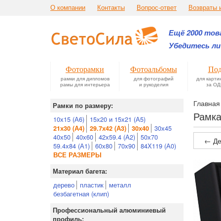
О компании
Контакты
Вопрос-ответ
Возвраты 
Ещё 2000 това
Убедитесь ли
Фоторамки
Фотоальбомы
Под
рамки для дипломов
для фотографий
для карти
рамы для интерьера
и рукоделия
за ОД
Главная
Рамки по размеру:
Рамка
10х15 (А6)
15х20 и 15х21 (А5)
30х45
21х30 (А4)
29.7х42 (А3)
30х40
40х50
40х60
42х59.4 (А2)
50х70
← Де
59.4х84 (А1)
60х80
70х90
84Х119 (А0)
ВСЕ РАЗМЕРЫ
Материал багета:
дерево
пластик
металл
безбагетная (клип)
Профессиональный алюминиевый
профиль: