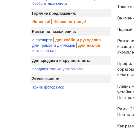
безбагетные-клипы
Также э
Горячие предложения:
Внимани
Новинки!
Чёрная пятница!
Черный 
Рамки по назначению:
с паспарту
для хобби и рукоделия
Рамка и
для грамот и дипломов
для пазлов
и защит
интерьерные
Укомпле
Для среднего и крупного опта:
Профиль
образом
продажа только упаковками
печатны
Эксклюзивно:
Главным
архив фоторамок
устойчи
Цвет ра
Рамы DB
Плотная
Как раз