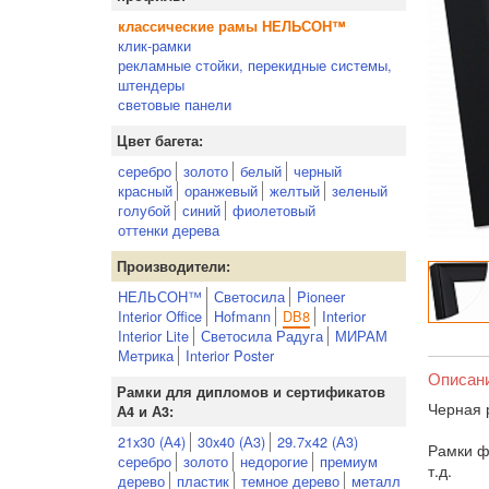
классические рамы НЕЛЬСОН™
клик-рамки
рекламные стойки, перекидные системы,
штендеры
световые панели
Цвет багета:
серебро
золото
белый
черный
красный
оранжевый
желтый
зеленый
голубой
синий
фиолетовый
оттенки дерева
Производители:
НЕЛЬСОН™
Светосила
Pioneer
Interior Office
Hofmann
DB8
Interior
Interior Lite
Светосила Радуга
МИРАМ
Метрика
Interior Poster
Описан
Рамки для дипломов и сертификатов
Черная 
А4 и А3:
21x30 (А4)
30x40 (А3)
29.7х42 (А3)
Рамки ф
серебро
золото
недорогие
премиум
т.д.
дерево
пластик
темное дерево
металл