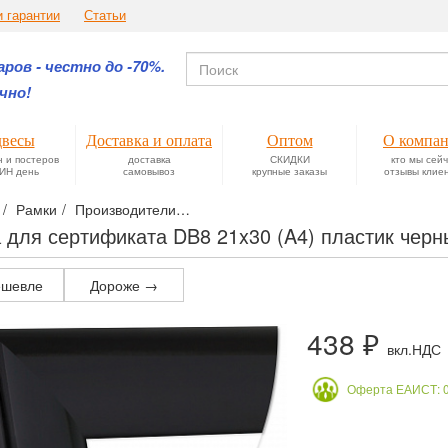
и гарантии
Статьи
ров - честно до -70%.
чно!
весы
Доставка и оплата
Оптом
О компа
н и постеров
доставка
СКИДКИ
кто мы сей
ИН день
самовывоз
крупные заказы
отзывы клие
Рамки
Производители
Деревянные рамки DB8 — отличное р
 для сертификата DB8 21x30 (A4) пластик черн
шевле
Дороже →
438 ₽
вкл.НДС
Оферта ЕАИСТ: 