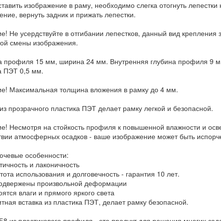
тавить изображение в раму, необходимо слегка отогнуть лепестки н
ение, вернуть задник и прижать лепестки.
е! Не усердствуйте в отгибании лепестков, данный вид крепления 
той смены изображения.
 профиля 15 мм, ширина 24 мм. Внутренняя глубина профиля 9 мм
а ПЭТ 0,5 мм.
е! Максимальная толщина вложения в рамку до 4 мм.
 из прозрачного пластика ПЭТ делает рамку легкой и безопасной.
е! Несмотря на стойкость профиля к повышенной влажности и ос
твии атмосферных осадков - ваше изображение может быть испорч
лючевые особенности:
ичность и лаконичность
ота использования и долговечность - гарантия 10 лет.
одвержены произвольной деформации
ятся влаги и прямого яркого света
ная вставка из пластика ПЭТ, делает рамку безопасной.
Б8 из пластикового профиля - это продукт для решения многих зад