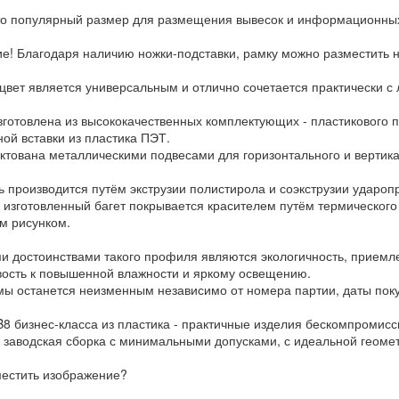
то популярный размер для размещения вывесок и информационных
е! Благодаря наличию ножки-подставки, рамку можно разместить н
цвет является универсальным и отлично сочетается практически 
зготовлена из высококачественных комплектующих - пластикового п
ной вставки из пластика ПЭТ.
ктована металлическими подвесами для горизонтального и вертик
 производится путём экструзии полистирола и соэкструзии удароп
 изготовленный багет покрывается красителем путём термическог
м рисунком.
и достоинствами такого профиля являются экологичность, приемле
вость к повышенной влажности и яркому освещению.
мы останется неизменным независимо от номера партии, даты поку
8 бизнес-класса из пластика - практичные изделия бескомпромиссн
 заводская сборка с минимальными допусками, с идеальной геомет
местить изображение?