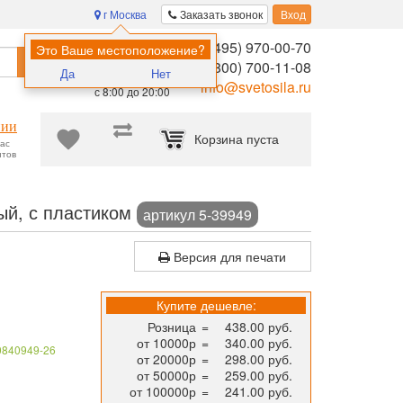
г Москва
Заказать звонок
Вход
8 (495) 970-00-70
Помощь в
Это Ваше местоположение?
Найти
выборе:
8 (800) 700-11-08
Да
Нет
Ежедневно,
info@svetosila.ru
с 8:00 до 20:00
нии
Корзина пуста
час
нтов
ешение для размещения сертификатов, дипломов и фотографий!
ый, с пластиком
артикул 5-39949
Версия для печати
Купите дешевле:
Розница
=
438.00 руб.
от 10000р
=
340.00 руб.
0840949-26
от 20000р
=
298.00 руб.
от 50000р
=
259.00 руб.
от 100000р
=
241.00 руб.