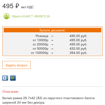
495 ₽
вкл.НДС
Оферта ЕАИСТ: 0840872-26
Купите дешевле:
Розница
=
495.00 руб.
от 10000р
=
495.00 руб.
от 20000р
=
495.00 руб.
от 50000р
=
432.00 руб.
от 100000р
=
394.00 руб.
Задать вопрос
Описание
Белая рамка 29.7x42 (A3) из округлого пластикового багета
шириной 24 мм без декора.