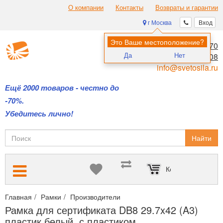
О компании
Контакты
Возвраты и гарантии
г Москва
Вход
Это Ваше местоположение?
8 (495) 970-00-70
Да
Нет
8 (800) 700-11-08
info@svetosila.ru
Ещё 2000 товаров - честно до
-70%.
Убедитесь лично!
Найти
Корзина пуста
Главная
Рамки
Производители
Деревянные рамки DB8 — о
Рамка для сертификата DB8 29.7x42 (A3)
пластик белый, с пластиком