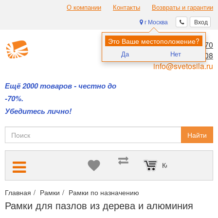
О компании
Контакты
Возвраты и гарантии
г Москва
Вход
Это Ваше местоположение?
8 (495) 970-00-70
Да
Нет
8 (800) 700-11-08
info@svetosila.ru
Ещё 2000 товаров - честно до
-70%.
Убедитесь лично!
Найти
Корзина пуста
Главная
Рамки
Рамки по назначению
Рамки для пазлов из
Рамки для пазлов из дерева и алюминия