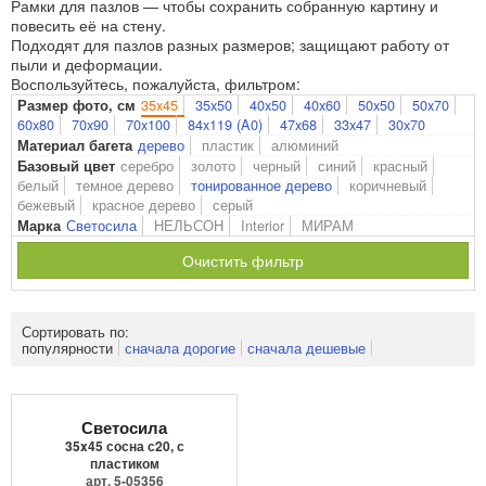
Рамки для пазлов — чтобы сохранить собранную картину и
повесить её на стену.
Подходят для пазлов разных размеров; защищают работу от
пыли и деформации.
Воспользуйтесь, пожалуйста, фильтром:
35x45
35x50
40x50
40x60
50x50
50x70
Размер фото, см
60x80
70x90
70x100
84x119 (A0)
47x68
33x47
30x70
дерево
пластик
алюминий
Материал багета
серебро
золото
черный
синий
красный
Базовый цвет
белый
темное дерево
тонированное дерево
коричневый
бежевый
красное дерево
серый
Светосила
НЕЛЬСОН
Interior
МИРАМ
Марка
Очистить фильтр
Сортировать по:
популярности
сначала дорогие
сначала дешевые
Светосила
35x45 сосна с20, с
пластиком
арт. 5-05356