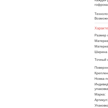
гофрока
Техноло
Возможн
Характе
Размер 
Материа
Материа
Ширина 
Точный 
Поверхн
Креплен
Ножка-п
Индивид
упаковка
Марка:
Артикул:
Упаковка