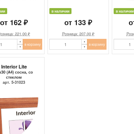
чии
в наличии
в наличии
от 162 ₽
от 133 ₽
о
озница: 221.00 ₽
Розница: 207.00 ₽
Розн
в корзину
в корзину
Interior Lite
x30 (A4) сосна, со
стеклом
арт. 5-31023