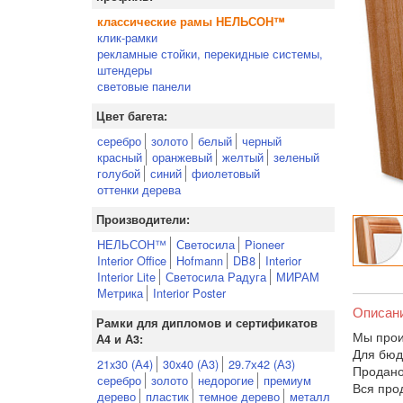
классические рамы НЕЛЬСОН™
клик-рамки
рекламные стойки, перекидные системы,
штендеры
световые панели
Цвет багета:
серебро
золото
белый
черный
красный
оранжевый
желтый
зеленый
голубой
синий
фиолетовый
оттенки дерева
Производители:
НЕЛЬСОН™
Светосила
Pioneer
Interior Office
Hofmann
DB8
Interior
Interior Lite
Светосила Радуга
МИРАМ
Метрика
Interior Poster
Описан
Рамки для дипломов и сертификатов
Мы прои
А4 и А3:
Для бюд
21x30 (А4)
30x40 (А3)
29.7х42 (А3)
Продано
серебро
золото
недорогие
премиум
Вся про
дерево
пластик
темное дерево
металл