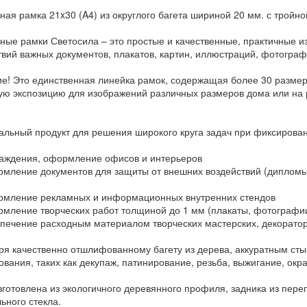
ная рамка 21x30 (A4) из округлого багета шириной 20 мм. с тройн
ные рамки Светосила – это простые и качественные, практичные 
твий важных документов, плакатов, картин, иллюстраций, фотограф
е! Это единственная линейка рамок, содержащая более 30 размеро
ую экспозицию для изображений различных размеров дома или на 
альный продукт для решения широкого круга задач при фиксирова
ждения, оформление офисов и интерьеров
ление документов для защиты от внешних воздействий (дипломы,
ление рекламных и информационных внутренних стендов
ление творческих работ толщиной до 1 мм (плакаты, фотографии
ечение расходным материалом творческих мастерских, декоратор
ря качественно отшлифованному багету из дерева, аккуратным сты
ования, таких как декупаж, патинирование, резьба, выжигание, ок
зготовлена из экологичного деревянного профиля, задника из переп
ьного стекла.