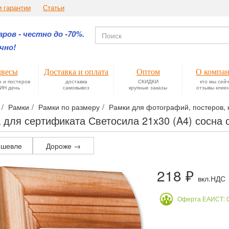
и гарантии
Статьи
ров - честно до -70%.
чно!
весы
Доставка и оплата
Оптом
О компа
н и постеров
доставка
СКИДКИ
кто мы сей
ИН день
самовывоз
крупные заказы
отзывы клие
Рамки
Рамки по размеру
Рамки для фотографий, постеров, к
 для сертификата Светосила 21x30 (A4) сосна 
шевле
Дороже →
218 ₽
вкл.НДС
Оферта ЕАИСТ: 