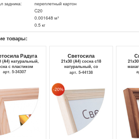
л задника:
переплетный картон
C20
0.001648 м³
0.5 кг
ие товары:
етосила Радуга
Светосила
С
0 (A4) натуральный,
21x30 (A4) сосна c18
21x30
осна с пластиком
натуральный, со
махаг
арт. 5-34307
стеклом
а
арт. 5-44138