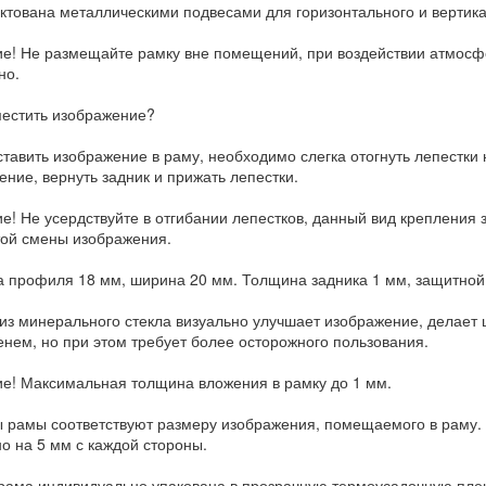
ктована металлическими подвесами для горизонтального и вертик
е! Не размещайте рамку вне помещений, при воздействии атмосф
но.
местить изображение?
тавить изображение в раму, необходимо слегка отогнуть лепестки н
ение, вернуть задник и прижать лепестки.
е! Не усердствуйте в отгибании лепестков, данный вид крепления 
той смены изображения.
 профиля 18 мм, ширина 20 мм. Толщина задника 1 мм, защитной в
 из минерального стекла визуально улучшает изображение, делает
енем, но при этом требует более осторожного пользования.
е! Максимальная толщина вложения в рамку до 1 мм.
 рамы соответствуют размеру изображения, помещаемого в раму. 
о на 5 мм с каждой стороны.
рама индивидуально упакована в прозрачную термоусадочную пленк