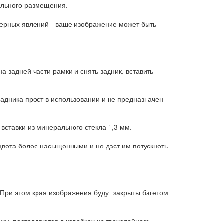
ального размещения.
ерных явлений - ваше изображение может быть
а задней части рамки и снять задник, вставить
задника прост в использовании и не предназначен
ставки из минерального стекла 1,3 мм.
 цвета более насыщенными и не даст им потускнеть
При этом края изображения будут закрыты багетом
у, поставляются в коробках из трехслойного