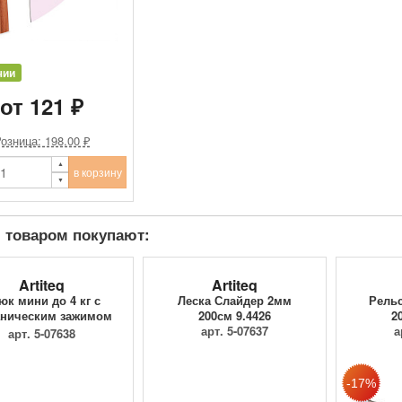
чии
от 121 ₽
озница: 198.00 ₽
в корзину
 товаром покупают:
Artiteq
Artiteq
юк мини до 4 кг с
Леска Слайдер 2мм
Рельс
ническим зажимом
200см 9.4426
2
9.4205
арт. 5-07637
а
арт. 5-07638