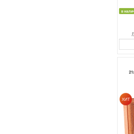
в нали
Р
21