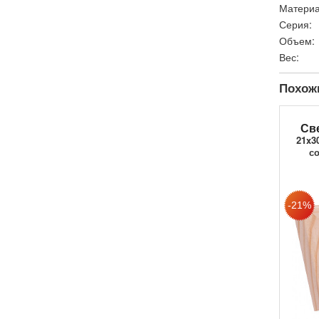
Материа
Серия:
Объем:
Вес:
Похож
Св
21x3
с