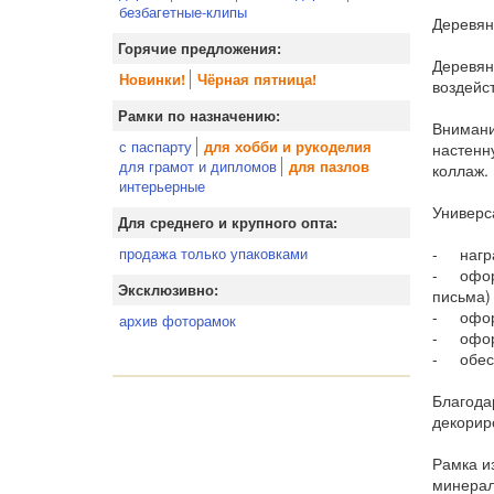
безбагетные-клипы
Деревян
Горячие предложения:
Деревян
Новинки!
Чёрная пятница!
воздейс
Рамки по назначению:
Внимани
с паспарту
для хобби и рукоделия
настенн
для грамот и дипломов
для пазлов
коллаж.
интерьерные
Универс
Для среднего и крупного опта:
- награ
продажа только упаковками
- оформ
Эксклюзивно:
письма)
- оформ
архив фоторамок
- оформ
- обесп
Благода
декорир
Рамка и
минерал