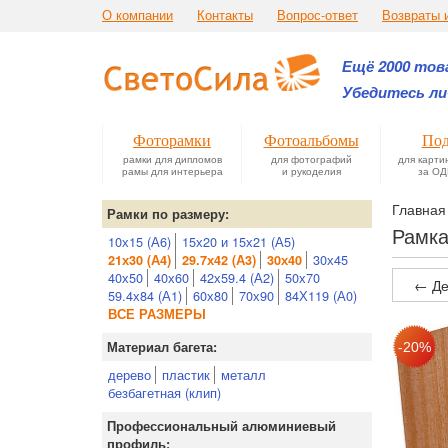
О компании
Контакты
Вопрос-ответ
Возвраты 
Ещё 2000 това
Убедитесь ли
Фоторамки
Фотоальбомы
Под
рамки для дипломов
для фотографий
для карти
рамы для интерьера
и рукоделия
за ОД
Главная
Рамки по размеру:
Рамка
10х15 (А6)
15х20 и 15х21 (А5)
30х45
21х30 (А4)
29.7х42 (А3)
30х40
40х50
40х60
42х59.4 (А2)
50х70
← Де
59.4х84 (А1)
60х80
70х90
84Х119 (А0)
ВСЕ РАЗМЕРЫ
Материал багета:
дерево
пластик
металл
безбагетная (клип)
Профессиональный алюминиевый
профиль: