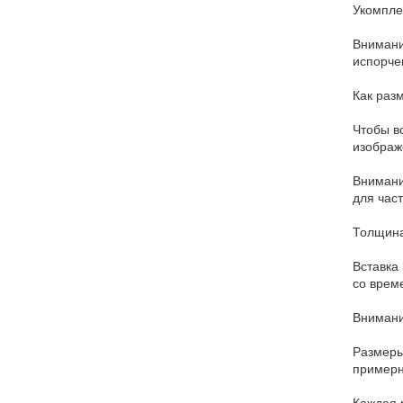
Укомпле
Внимани
испорче
Как раз
Чтобы вс
изображ
Внимани
для час
Толщина
Вставка
со врем
Внимани
Размеры
примерн
Каждая 