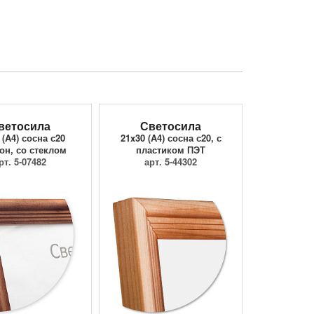
ветосила
Светосила
 (A4) сосна с20
21x30 (A4) сосна с20, с
он, со стеклом
пластиком ПЭТ
рт. 5-07482
арт. 5-44302