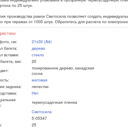
ртона по 25 штук.
гия производства рамок Светосила позволяет создать индивидуаль
о при тиражах от 1000 штук. Обратитесь для расчета по электронн
ристики
фото, см:
21x30 (A4)
л багета:
дерево
л вставки:
стекло
багета, мм:
20
тонированное дерево, канадская
цвет:
сосна
ость:
матовая
ие задника:
лепестки
одставка:
Нет
уальная
термоусадочная пленка
:
Светосила
5-05347
:
25