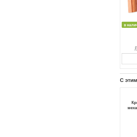
в нали
Р
С этим
Кр
меха