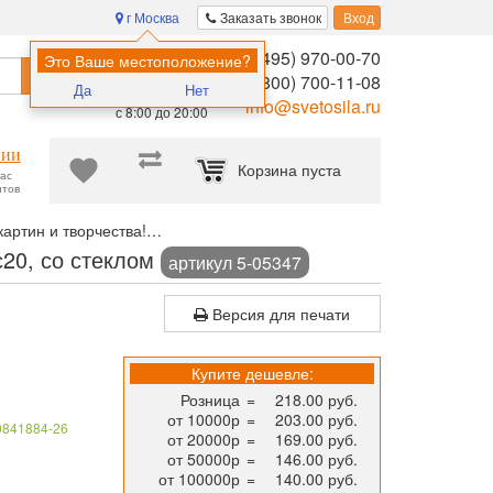
г Москва
Заказать звонок
Вход
8 (495) 970-00-70
Помощь в
Это Ваше местоположение?
Найти
выборе:
8 (800) 700-11-08
Да
Нет
Ежедневно,
info@svetosila.ru
с 8:00 до 20:00
нии
Корзина пуста
час
нтов
артин и творчества!
Рамка для сертификата Светосила 21x30 (A4
с20, со стеклом
артикул 5-05347
Версия для печати
Купите дешевле:
Розница
=
218.00 руб.
от 10000р
=
203.00 руб.
0841884-26
от 20000р
=
169.00 руб.
от 50000р
=
146.00 руб.
от 100000р
=
140.00 руб.