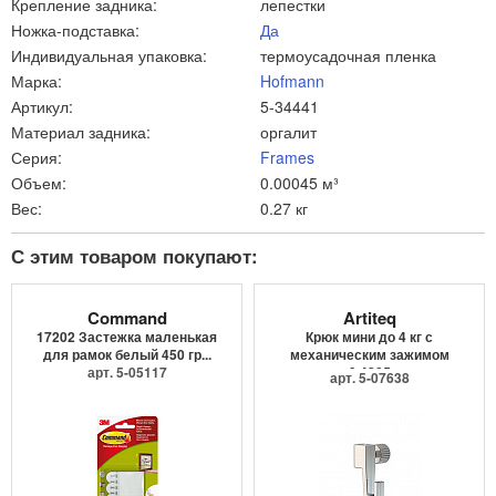
Крепление задника:
лепестки
Ножка-подставка:
Да
Индивидуальная упаковка:
термоусадочная пленка
Марка:
Hofmann
Артикул:
5-34441
Материал задника:
оргалит
Серия:
Frames
Объем:
0.00045 м³
Вес:
0.27 кг
С этим товаром покупают:
Command
Artiteq
17202 Застежка маленькая
Крюк мини до 4 кг с
для рамок белый 450 гр...
механическим зажимом
арт. 5-05117
9.4205
арт. 5-07638