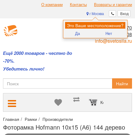
О компании
Контакты
Возвраты и гарантии
г Москва
Вход
Это Ваше местоположение?
8 (495) 970-00-70
Да
Нет
8 (800) 700-11-08
info@svetosila.ru
Ещё 2000 товаров - честно до
-70%.
Убедитесь лично!
Найти
Корзина пуста
Главная
Рамки
Производители
Рамки Hofmann (Испания)
Фоторамка Hofmann 10x15 (А6) 144 дерево