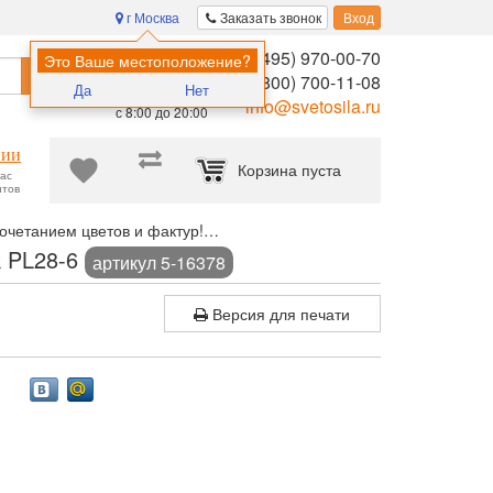
г Москва
Заказать звонок
Вход
8 (495) 970-00-70
Помощь в
Это Ваше местоположение?
Найти
выборе:
8 (800) 700-11-08
Да
Нет
Ежедневно,
info@svetosila.ru
с 8:00 до 20:00
нии
Корзина пуста
час
нтов
очетанием цветов и фактур!
Мультирамка-коллаж Image Art 47x32
k PL28-6
артикул 5-16378
Версия для печати