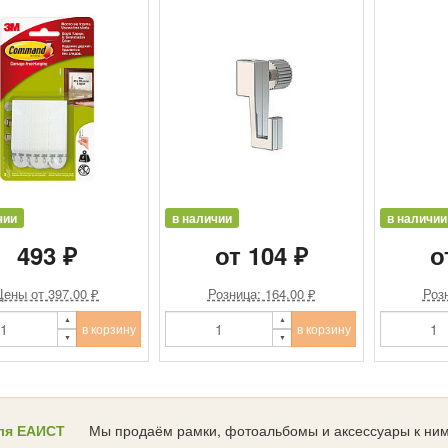
чии
в наличии
в наличии
493 ₽
от 104 ₽
о
Цены от 397.00 ₽
Розница: 164.00 ₽
Розн
в корзину
в корзину
ля ЕАИСТ
Мы продаём рамки, фотоальбомы и аксессуары к ним