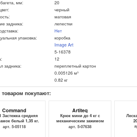
багета, мм:
20
цвет:
черный
ость:
матовая
ие задника:
лепестки
одставка:
Нет
уальная упаковка:
коробка
Image Art
5-16378
:
12
л задника:
переплетный картон
0.005126 м³
0.82 кг
 товаром покупают:
Command
Artiteq
1 Застежка средняя
Крюк мини до 4 кг с
Леск
амок белый 1,35 кг.
механическим зажимом
2
...
9.4205
а
арт. 5-05118
арт. 5-07638