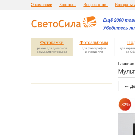
О компании
Контакты
Вопрос-ответ
Возвраты 
Ещё 2000 това
Убедитесь ли
Фоторамки
Фотоальбомы
Под
рамки для дипломов
для фотографий
для карти
рамы для интерьера
и рукоделия
за ОД
Главная
Мульт
← Де