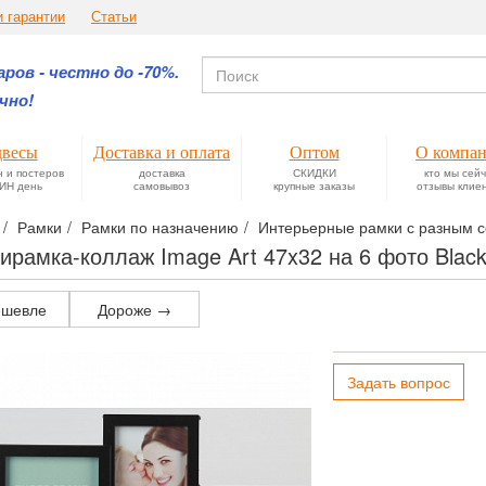
и гарантии
Статьи
ров - честно до -70%.
чно!
весы
Доставка и оплата
Оптом
О компа
н и постеров
доставка
СКИДКИ
кто мы сей
ИН день
самовывоз
крупные заказы
отзывы клие
Рамки
Рамки по назначению
Интерьерные рамки с разным с
ирамка-коллаж Image Art 47x32 на 6 фото Blac
шевле
Дороже →
Задать вопрос