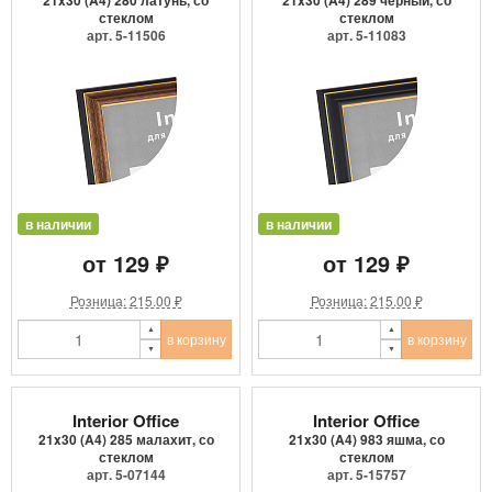
21x30 (A4) 280 латунь, со
21x30 (A4) 289 черный, со
стеклом
стеклом
арт. 5-11506
арт. 5-11083
в наличии
в наличии
от 129 ₽
от 129 ₽
Розница: 215.00 ₽
Розница: 215.00 ₽
в корзину
в корзину
Interior Office
Interior Office
21x30 (A4) 285 малахит, со
21x30 (A4) 983 яшма, со
стеклом
стеклом
арт. 5-07144
арт. 5-15757