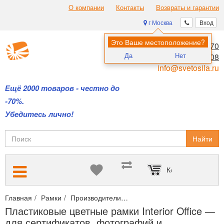
О компании
Контакты
Возвраты и гарантии
г Москва
Вход
Это Ваше местоположение?
8 (495) 970-00-70
Да
Нет
8 (800) 700-11-08
info@svetosila.ru
Ещё 2000 товаров - честно до
-70%.
Убедитесь лично!
Найти
Корзина пуста
Главная
Рамки
Производители
Пластиковые цветные рамки 
Пластиковые цветные рамки Interior Office —
для сертификатов, фотографий и...