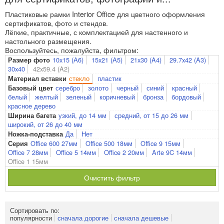
Пластиковые рамки Interior Office для цветного оформления
сертификатов, фото и стендов.
Лёгкие, практичные, с комплектацией для настенного и
настольного размещения.
Воспользуйтесь, пожалуйста, фильтром:
10x15 (А6)
15x21 (А5)
21x30 (A4)
29.7x42 (A3)
Размер фото
30x40
42x59.4 (A2)
стекло
пластик
Материал вставки
серебро
золото
черный
синий
красный
Базовый цвет
белый
желтый
зеленый
коричневый
бронза
бордовый
красное дерево
узкий, до 14 мм
средний, от 15 до 26 мм
Ширина багета
широкий, от 26 до 40 мм
Да
Нет
Ножка-подставка
Office 600 27мм
Office 500 18мм
Office 9 15мм
Серия
Office 7 28мм
Office 5 14мм
Office 2 20мм
Arte 9C 14мм
Office 1 15мм
Очистить фильтр
Сортировать по:
популярности
сначала дорогие
сначала дешевые