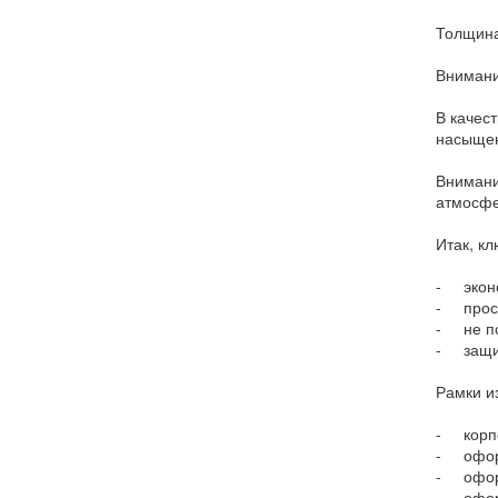
Толщина
Внимани
В качес
насыщен
Внимани
атмосфе
Итак, к
- эконо
- прост
- не п
- защит
Рамки и
- корпо
- оформ
- офор
- оформ