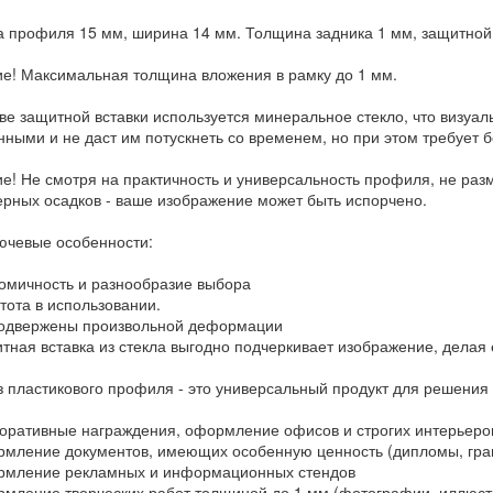
 профиля 15 мм, ширина 14 мм. Толщина задника 1 мм, защитной в
е! Максимальная толщина вложения в рамку до 1 мм.
тве защитной вставки используется минеральное стекло, что визуа
ными и не даст им потускнеть со временем, но при этом требует 
е! Не смотря на практичность и универсальность профиля, не ра
рных осадков - ваше изображение может быть испорчено.
лючевые особенности:
мичность и разнообразие выбора
ота в использовании.
одвержены произвольной деформации
ная вставка из стекла выгодно подчеркивает изображение, делая е
з пластикового профиля - это универсальный продукт для решения
ративные награждения, оформление офисов и строгих интерьеро
ление документов, имеющих особенную ценность (дипломы, грам
мление рекламных и информационных стендов
ление творческих работ толщиной до 1 мм (фотографии, иллюстр