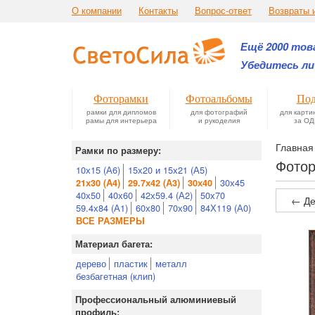
О компании
Контакты
Вопрос-ответ
Возвраты 
Ещё 2000 това
Убедитесь ли
Фоторамки
Фотоальбомы
Под
рамки для дипломов
для фотографий
для карти
рамы для интерьера
и рукоделия
за ОД
Главная
Рамки по размеру:
Фотор
10х15 (А6)
15х20 и 15х21 (А5)
30х45
21х30 (А4)
29.7х42 (А3)
30х40
40х50
40х60
42х59.4 (А2)
50х70
← Де
59.4х84 (А1)
60х80
70х90
84Х119 (А0)
ВСЕ РАЗМЕРЫ
Материал багета:
дерево
пластик
металл
безбагетная (клип)
Профессиональный алюминиевый
профиль: