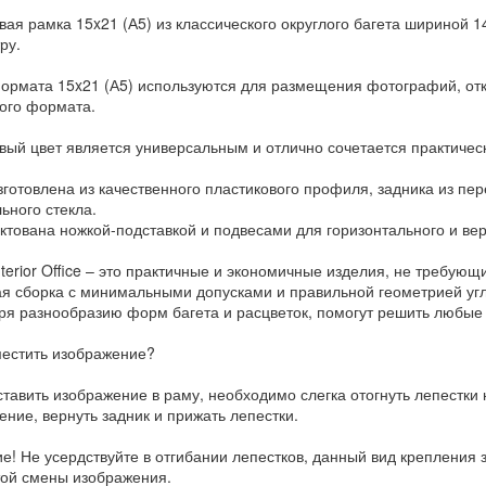
вая рамка 15x21 (А5) из классического округлого багета шириной 1
ру.
ормата 15x21 (А5) используются для размещения фотографий, отк
ого формата.
вый цвет является универсальным и отлично сочетается практиче
зготовлена из качественного пластикового профиля, задника из пер
ьного стекла.
ктована ножкой-подставкой и подвесами для горизонтального и ве
terior Office – это практичные и экономичные изделия, не требующ
ая сборка с минимальными допусками и правильной геометрией угл
ря разнообразию форм багета и расцветок, помогут решить любые 
местить изображение?
тавить изображение в раму, необходимо слегка отогнуть лепестки н
ение, вернуть задник и прижать лепестки.
е! Не усердствуйте в отгибании лепестков, данный вид крепления 
той смены изображения.