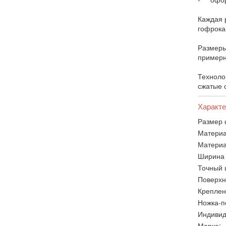
Каждая 
гофрокар
Размеры
примерн
Техноло
сжатые 
Характе
Размер 
Материа
Материа
Ширина 
Точный 
Поверхн
Креплен
Ножка-п
Индивид
Марка: