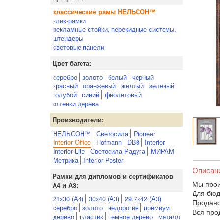
классические рамы НЕЛЬСОН™
клик-рамки
рекламные стойки, перекидные системы,
штендеры
световые панели
Цвет багета:
серебро
золото
белый
черный
красный
оранжевый
желтый
зеленый
голубой
синий
фиолетовый
оттенки дерева
Производители:
НЕЛЬСОН™
Светосила
Pioneer
Interior Office
Hofmann
DB8
Interior
Interior Lite
Светосила Радуга
МИРАМ
Метрика
Interior Poster
Описан
Рамки для дипломов и сертификатов
Мы произ
А4 и А3:
Для бюд
21x30 (А4)
30x40 (А3)
29.7х42 (А3)
Продано
серебро
золото
недорогие
премиум
Вся про
дерево
пластик
темное дерево
металл