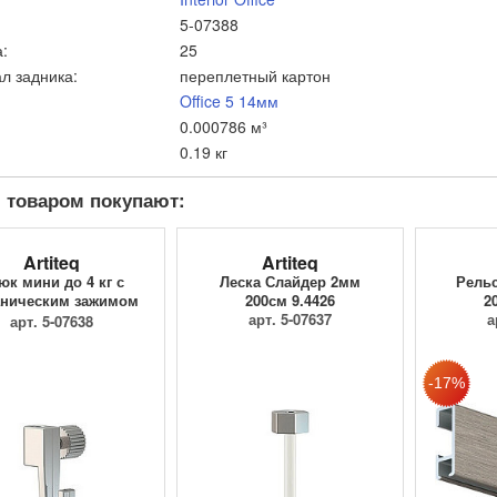
5-07388
:
25
л задника:
переплетный картон
Office 5 14мм
0.000786 м³
0.19 кг
 товаром покупают:
Artiteq
Artiteq
юк мини до 4 кг с
Леска Слайдер 2мм
Рельс
ническим зажимом
200см 9.4426
2
9.4205
арт. 5-07637
а
арт. 5-07638