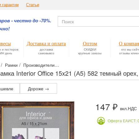
и гарантии
Статьи
ров - честно до -70%.
чно!
весы
Доставка и оплата
Оптом
О компа
н и постеров
доставка
СКИДКИ
кто мы сей
ИН день
самовывоз
крупные заказы
отзывы клие
Рамки
Производители
Пластиковые цветные рамки Interior O
амка Interior Office 15x21 (А5) 582 темный орех
шевле
Дороже →
147 ₽
вкл.НДС
Оферта ЕАИСТ: 