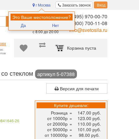
г Москва
Заказать звонок
Вход
8 (495) 970-00-70
Помощь в
Это Ваше местоположение?
Найти
выборе:
8 (800) 700-11-08
Да
Нет
Ежедневно,
info@svetosila.ru
с 8:00 до 20:00
нии
Корзина пуста
час
нтов
ffice — для сертификатов, фотографий и творчества!
Фоторамка I
, со стеклом
артикул 5-07388
Версия для печати
Купите дешевле:
Розница
=
147.00 руб.
от 10000р
=
123.00 руб.
0841646-26
от 20000р
=
110.00 руб.
от 50000р
=
101.00 руб.
от 100000р
=
98.00 руб.