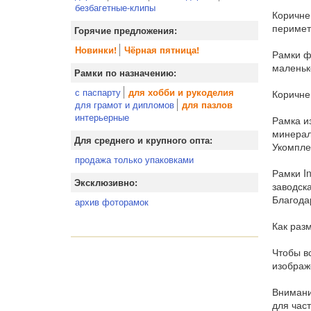
безбагетные-клипы
Коричне
перимет
Горячие предложения:
Новинки!
Чёрная пятница!
Рамки ф
маленьк
Рамки по назначению:
с паспарту
для хобби и рукоделия
Коричне
для грамот и дипломов
для пазлов
интерьерные
Рамка и
минерал
Для среднего и крупного опта:
Укомпле
продажа только упаковками
Рамки In
Эксклюзивно:
заводск
Благода
архив фоторамок
Как раз
Чтобы вс
изображ
Внимани
для час