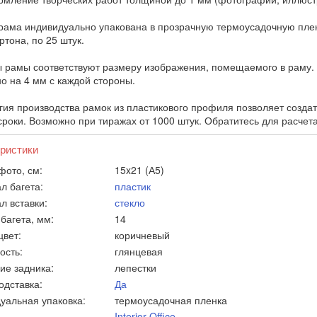
рама индивидуально упакована в прозрачную термоусадочную пленк
тона, по 25 штук.
 рамы соответствуют размеру изображения, помещаемого в раму. 
о на 4 мм с каждой стороны.
гия производства рамок из пластикового профиля позволяет созда
сроки. Возможно при тиражах от 1000 штук. Обратитесь для расчет
ристики
фото, см:
15x21 (А5)
л багета:
пластик
л вставки:
стекло
багета, мм:
14
цвет:
коричневый
ость:
глянцевая
ие задника:
лепестки
одставка:
Да
уальная упаковка:
термоусадочная пленка
Interior Office