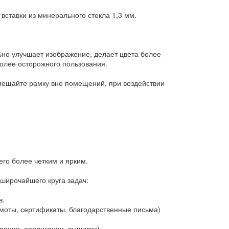
ставки из минерального стекла 1,3 мм.
льно улучшает изображение, делает цвета более
более осторожного пользования.
змещайте рамку вне помещений, при воздействии
го более четким и ярким.
 широчайшего круга задач:
в.
оты, сертификаты, благодарственные письма)
ации, аппликации, вышивки)