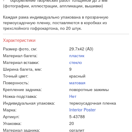
- оформление творческих работ толщиной до 3 мм
(фотографии, иллюстрации, аппликации, вышивки)
Каждая рама индивидуально упакована в прозрачную
термоусадочную пленку, поставляются в коробках из
трехслойного гофрокартона, по 20 штук.
Характеристики
Размер фото, см:
29.7x42 (A3)
Материал багета:
пластик
Материал вставки:
стекло
Ширина багета, мм:
9
Точный цвет:
красный
Поверхность:
матовая
Крепление задника:
поворотные зажимы
Ножка-подставка:
Нет
Индивидуальная упаковка:
термоусадочная пленка
Марка:
Interior Poster
Артикул:
5-43788
Упаковка:
20
Материал задника:
оргалит