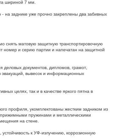
та шириной 7 мм.
 - на заднике уже прочно закреплены два забивных
имо снять матовую защитную транспортировочную
жит номер и серию партии и напечатан на защитной
я деловых документов, дипломов, грамот,
в эвакуаций, вывесок и информационных
вных целях, так и в качестве яркого пятна в
го профиля, укомплектованы жестким задником из
, прижимными пружинами и металлическими
змещения на стене.
 устойчивость к УФ-излучению, коррозионную