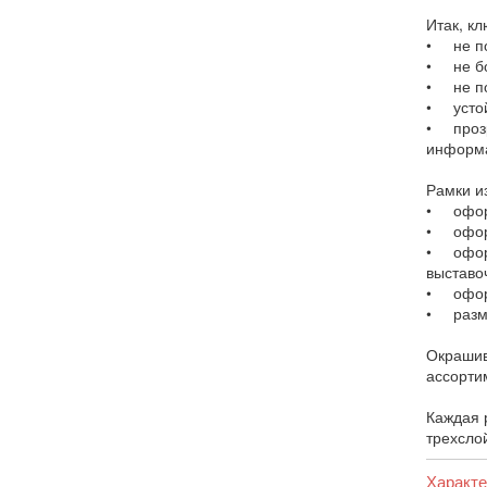
Итак, к
• не по
• не бо
• не п
• устой
• прозр
информа
Рамки и
• оформ
• оформ
• оформ
выставо
• оформ
• разме
Окрашив
ассорти
Каждая 
трехслой
Характе