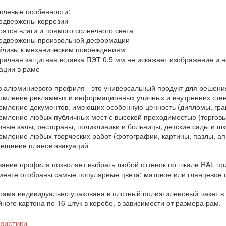
лючевые особенности:
двержены коррозии
ятся влаги и прямого солнечного света
одвержены произвольной деформации
чивы к механическим повреждениям
ачная защитная вставка ПЭТ 0,5 мм не искажает изображение и н
ции в раме
з алюминиевого профиля - это универсальный продукт для решени
ление рекламных и информационных уличных и внутренних сте
ление документов, имеющих особенную ценность (дипломы, грам
ление любых публичных мест с высокой проходимостью (торговые
чные залы, рестораны, поликлиники и больницы, детские сады и ш
ление любых творческих работ (фотографии, картины, пазлы, ап
щение планов эвакуаций
ание профиля позволяет выбрать любой оттенок по шкале RAL при
менте отобраны самые популярные цвета: матовое или глянцевое с
рама индивидуально упакована в плотный полиэтиленовый пакет в 
ного картона по 16 штук в коробе, в зависимости от размера рам.
ристики