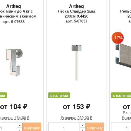
Artiteq
Artiteq
юк мини до 4 кг с
Леска Слайдер 2мм
Рельс
ническим зажимом
200см 9.4426
2
9.4205
арт. 5-07637
а
арт. 5-07638
чии
в наличии
в наличии
от 104 ₽
от 153 ₽
от
Ваш
озница: 164.00 ₽
Розница: 239.00 ₽
Розн
в корзину
в корзину