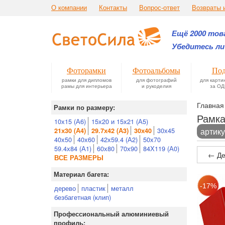
О компании
Контакты
Вопрос-ответ
Возвраты 
Ещё 2000 това
Убедитесь ли
Фоторамки
Фотоальбомы
Под
рамки для дипломов
для фотографий
для карти
рамы для интерьера
и рукоделия
за ОД
Главная
Рамки по размеру:
Рамка
10х15 (А6)
15х20 и 15х21 (А5)
30х45
артику
21х30 (А4)
29.7х42 (А3)
30х40
40х50
40х60
42х59.4 (А2)
50х70
59.4х84 (А1)
60х80
70х90
84Х119 (А0)
← Де
ВСЕ РАЗМЕРЫ
Материал багета:
дерево
пластик
металл
безбагетная (клип)
Профессиональный алюминиевый
профиль: