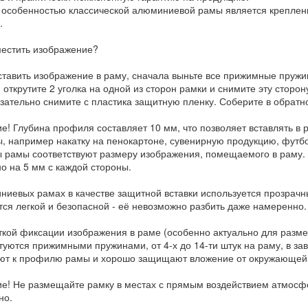
 особенностью классической алюминиевой рамы является крепление
.
местить изображение?
ставить изображение в раму, сначала выньте все прижимные пружи
 открутите 2 уголка на одной из сторон рамки и снимите эту сторон
язательно снимите с пластика защитную пленку. Соберите в обрат
е! Глубина профиля составляет 10 мм, что позволяет вставлять в
, например накатку на пенокартоне, сувенирную продукцию, футбо
 рамы соответствуют размеру изображения, помещаемого в раму. 
о на 5 мм с каждой стороны.
ниевых рамах в качестве защитной вставки используется прозрачн
тся легкой и безопасной - её невозможно разбить даже намеренно.
ткой фиксации изображения в раме (особенно актуально для разм
туются прижимными пружинами, от 4-х до 14-ти штук на раму, в зав
ют к профилю рамы и хорошо защищают вложение от окружающей
е! Не размещайте рамку в местах с прямым воздействием атмосф
но.