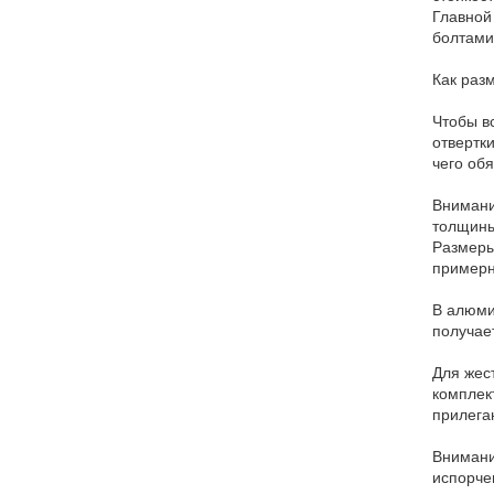
Главной
болтами
Как раз
Чтобы в
отвертки
чего об
Внимани
толщины
Размеры
примерн
В алюми
получае
Для жес
комплек
прилега
Внимани
испорче