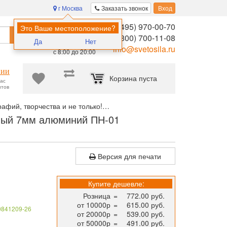
г Москва
Заказать звонок
Вход
8 (495) 970-00-70
Помощь в
Это Ваше местоположение?
Найти
выборе:
8 (800) 700-11-08
Да
Нет
Ежедневно,
info@svetosila.ru
с 8:00 до 20:00
нии
Корзина пуста
час
нтов
афий, творчества и не только!
Рамка для сертификата НЕЛЬСОН
сный 7мм алюминий ПН-01
Версия для печати
Купите дешевле:
Розница
=
772.00 руб.
от 10000р
=
615.00 руб.
0841209-26
от 20000р
=
539.00 руб.
от 50000р
=
491.00 руб.