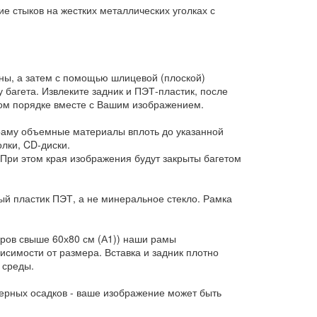
 стыков на жестких металлических уголках с
ны, а затем с помощью шлицевой (плоской)
у багета. Извлеките задник и ПЭТ-пластик, после
ном порядке вместе с Вашим изображением.
 раму объемные материалы вплоть до указанной
лки, CD-диски.
При этом края изображения будут закрыты багетом
ый пластик ПЭТ, а не минеральное стекло. Рамка
еров свыше 60х80 см (А1)) наши рамы
исимости от размера. Вставка и задник плотно
 среды.
ерных осадков - ваше изображение может быть