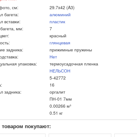
фото, см:
29.7x42 (A3)
л багета:
алюминий
л вставки:
пластик
багета, мм:
7
цвет:
красный
ость:
глянцевая
ие задника:
прижимные пружины
одставка:
Нет
уальная упаковка:
термоусадочная пленка
НЕЛЬСОН
5-42772
:
16
л задника:
оргалит
ПН-01 7мм
0.00266 м³
0.51 кг
 товаром покупают: