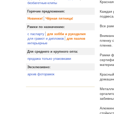
Красная
безбагетные-клипы
Каждая 
Горячие предложения:
подвеса
Новинки!
Чёрная пятница!
Все рам
Рамки по назначению:
с паспарту
для хобби и рукоделия
Внимани
для грамот и дипломов
для пазлов
пленку 
интерьерные
пленке.
Для среднего и крупного опта:
Рамки ф
продажа только упаковками
сертифи
материа
Эксклюзивно:
Красный 
архив фоторамок
домашне
Металли
оргалит
забивны
Алюмини
стойкос