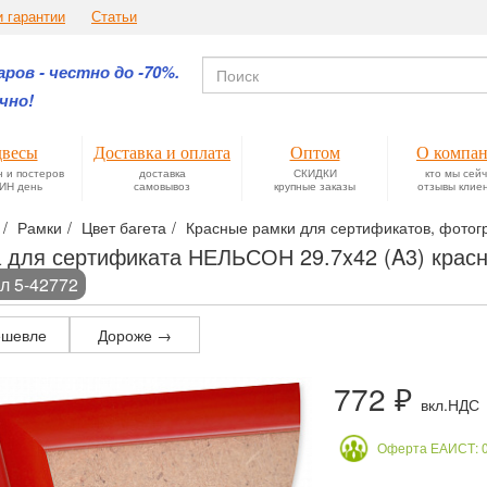
и гарантии
Статьи
ров - честно до -70%.
чно!
весы
Доставка и оплата
Оптом
О компа
н и постеров
доставка
СКИДКИ
кто мы сей
ИН день
самовывоз
крупные заказы
отзывы клие
Рамки
Цвет багета
Красные рамки для сертификатов, фотогр
 для сертификата НЕЛЬСОН 29.7x42 (A3) кра
л 5-42772
шевле
Дороже →
772 ₽
вкл.НДС
Оферта ЕАИСТ: 