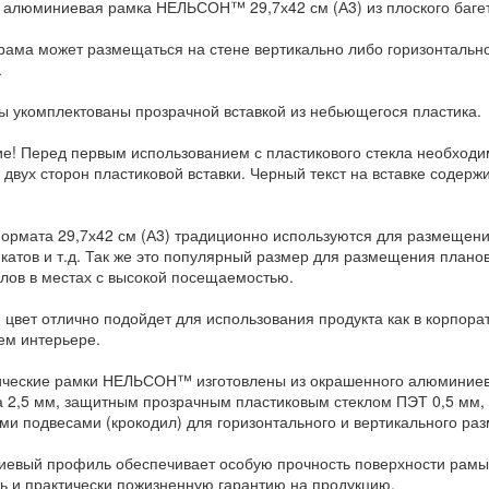
 алюминиевая рамка НЕЛЬСОН™ 29,7х42 см (А3) из плоского баге
рама может размещаться на стене вертикально либо горизонтально
.
ы укомплектованы прозрачной вставкой из небьющегося пластика.
е! Перед первым использованием с пластикового стекла необход
с двух сторон пластиковой вставки. Черный текст на вставке содер
ормата 29,7х42 см (А3) традиционно используются для размещени
катов и т.д. Так же это популярный размер для размещения плано
лов в местах с высокой посещаемостью.
цвет отлично подойдет для использования продукта как в корпорати
м интерьере.
ческие рамки НЕЛЬСОН™ изготовлены из окрашенного алюминиево
а 2,5 мм, защитным прозрачным пластиковым стеклом ПЭТ 0,5 мм
ми подвесами (крокодил) для горизонтального и вертикального ра
евый профиль обеспечивает особую прочность поверхности рамы,
ть и практически пожизненную гарантию на продукцию.