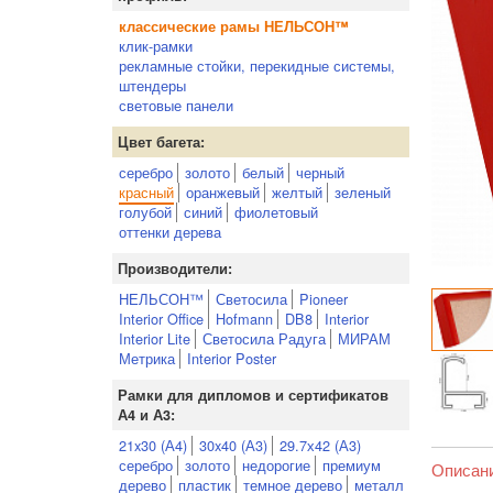
классические рамы НЕЛЬСОН™
клик-рамки
рекламные стойки, перекидные системы,
штендеры
световые панели
Цвет багета:
серебро
золото
белый
черный
красный
оранжевый
желтый
зеленый
голубой
синий
фиолетовый
оттенки дерева
Производители:
НЕЛЬСОН™
Светосила
Pioneer
Interior Office
Hofmann
DB8
Interior
Interior Lite
Светосила Радуга
МИРАМ
Метрика
Interior Poster
Рамки для дипломов и сертификатов
А4 и А3:
21x30 (А4)
30x40 (А3)
29.7х42 (А3)
серебро
золото
недорогие
премиум
Описан
дерево
пластик
темное дерево
металл