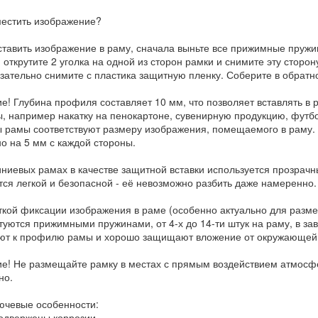
местить изображение?
ставить изображение в раму, сначала выньте все прижимные пружи
 открутите 2 уголка на одной из сторон рамки и снимите эту сторон
язательно снимите с пластика защитную пленку. Соберите в обрат
е! Глубина профиля составляет 10 мм, что позволяет вставлять в
, например накатку на пенокартоне, сувенирную продукцию, футбо
 рамы соответствуют размеру изображения, помещаемого в раму. 
о на 5 мм с каждой стороны.
ниевых рамах в качестве защитной вставки используется прозрачн
тся легкой и безопасной - её невозможно разбить даже намеренно.
ткой фиксации изображения в раме (особенно актуально для разм
туются прижимными пружинами, от 4-х до 14-ти штук на раму, в зав
ют к профилю рамы и хорошо защищают вложение от окружающей
е! Не размещайте рамку в местах с прямым воздействием атмосф
но.
лючевые особенности:
двержены коррозии