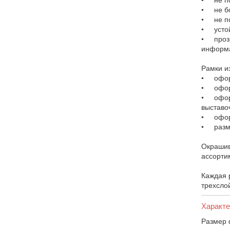
• не бо
• не п
• устой
• прозр
информа
Рамки и
• оформ
• оформ
• оформ
выставо
• оформ
• разме
Окрашив
ассорти
Каждая 
трехслой
Характе
Размер 