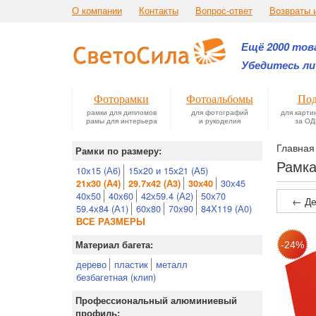
О компании
Контакты
Вопрос-ответ
Возвраты 
Ещё 2000 това
Убедитесь ли
Фоторамки
Фотоальбомы
Под
рамки для дипломов
для фотографий
для карти
рамы для интерьера
и рукоделия
за ОД
Главная
Рамки по размеру:
Рамка
10х15 (А6)
15х20 и 15х21 (А5)
30х45
21х30 (А4)
29.7х42 (А3)
30х40
40х50
40х60
42х59.4 (А2)
50х70
← Де
59.4х84 (А1)
60х80
70х90
84Х119 (А0)
ВСЕ РАЗМЕРЫ
Материал багета:
дерево
пластик
металл
безбагетная (клип)
Профессиональный алюминиевый
профиль: