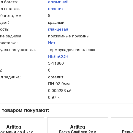
л багета:
алюминий
л вставки:
пластик
багета, мм:
9
цвет:
красный
ость:
глянцевая
ие задника:
прижимные пружины
одставка:
Нет
уальная упаковка:
термоусадочная пленка
НЕЛЬСОН
5-11860
:
8
л задника:
оргалит
ПН-02 9мм
0.005283 м³
0.97 кг
 товаром покупают:
Artiteq
Artiteq
юк мини до 4 кг с
Леска Слайдер 2мм
Рельс