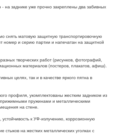
 - на заднике уже прочно закреплены два забивных
имо снять матовую защитную транспортировочную
жит номер и серию партии и напечатан на защитной
разных творческих работ (рисунков, фотографий,
мационных материалов (постеров, плакатов, афиш).
вных целях, так и в качестве яркого пятна в
го профиля, укомплектованы жестким задником из
, прижимными пружинами и металлическими
змещения на стене.
 устойчивость к УФ-излучению, коррозионную
 стыков на жестких металлических уголках с