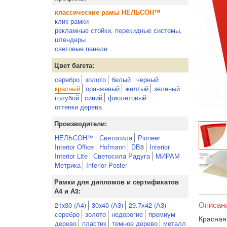
классические рамы НЕЛЬСОН™
клик-рамки
рекламные стойки, перекидные системы,
штендеры
световые панели
Цвет багета:
серебро
золото
белый
черный
красный
оранжевый
желтый
зеленый
голубой
синий
фиолетовый
оттенки дерева
Производители:
НЕЛЬСОН™
Светосила
Pioneer
Interior Office
Hofmann
DB8
Interior
Interior Lite
Светосила Радуга
МИРАМ
Метрика
Interior Poster
Рамки для дипломов и сертификатов
А4 и А3:
Описан
21x30 (А4)
30x40 (А3)
29.7х42 (А3)
серебро
золото
недорогие
премиум
Красная
дерево
пластик
темное дерево
металл