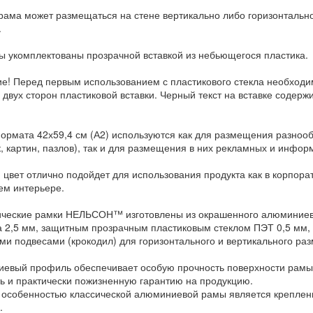
рама может размещаться на стене вертикально либо горизонтально
.
ы укомплектованы прозрачной вставкой из небьющегося пластика.
е! Перед первым использованием с пластикового стекла необход
с двух сторон пластиковой вставки. Черный текст на вставке содер
ормата 42х59,4 см (А2) используются как для размещения разнооб
, картин, пазлов), так и для размещения в них рекламных и инфор
цвет отлично подойдет для использования продукта как в корпорати
м интерьере.
ческие рамки НЕЛЬСОН™ изготовлены из окрашенного алюминиево
а 2,5 мм, защитным прозрачным пластиковым стеклом ПЭТ 0,5 мм
ми подвесами (крокодил) для горизонтального и вертикального ра
евый профиль обеспечивает особую прочность поверхности рамы,
ть и практически пожизненную гарантию на продукцию.
 особенностью классической алюминиевой рамы является крепление
.