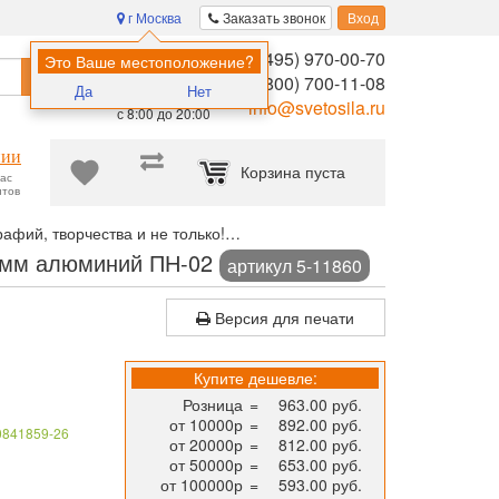
г Москва
Заказать звонок
Вход
8 (495) 970-00-70
Помощь в
Это Ваше местоположение?
Найти
выборе:
8 (800) 700-11-08
Да
Нет
Ежедневно,
info@svetosila.ru
с 8:00 до 20:00
нии
Корзина пуста
час
нтов
афий, творчества и не только!
Рамка для постера НЕЛЬСОН 42x5
 9мм алюминий ПН-02
артикул 5-11860
Версия для печати
Купите дешевле:
Розница
=
963.00 руб.
от 10000р
=
892.00 руб.
0841859-26
от 20000р
=
812.00 руб.
от 50000р
=
653.00 руб.
от 100000р
=
593.00 руб.