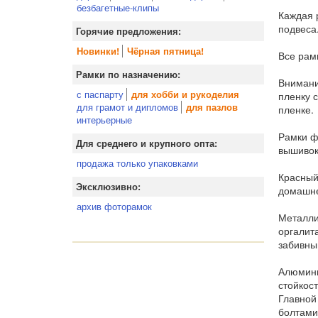
безбагетные-клипы
Каждая 
подвеса
Горячие предложения:
Новинки!
Чёрная пятница!
Все рам
Рамки по назначению:
Внимани
с паспарту
для хобби и рукоделия
пленку 
для грамот и дипломов
для пазлов
пленке.
интерьерные
Рамки ф
Для среднего и крупного опта:
вышивок
продажа только упаковками
Красный 
Эксклюзивно:
домашне
архив фоторамок
Металли
оргалит
забивны
Алюмини
стойкос
Главной
болтами