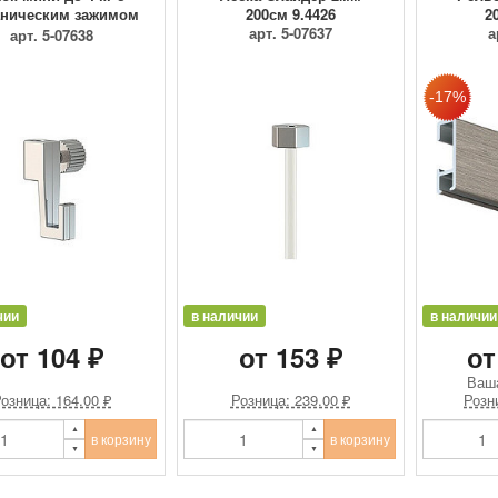
ническим зажимом
200см 9.4426
2
9.4205
арт. 5-07637
а
арт. 5-07638
чии
в наличии
в наличии
от 104 ₽
от 153 ₽
от
Ваш
озница: 164.00 ₽
Розница: 239.00 ₽
Розн
в корзину
в корзину