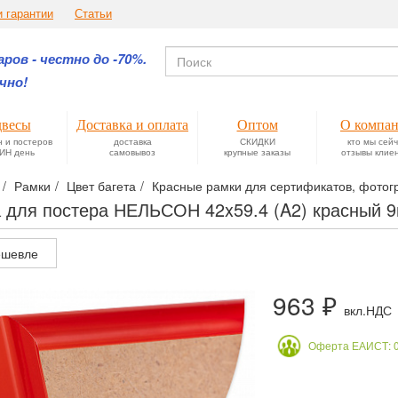
и гарантии
Статьи
ров - честно до -70%.
чно!
весы
Доставка и оплата
Оптом
О компа
н и постеров
доставка
СКИДКИ
кто мы сей
ИН день
самовывоз
крупные заказы
отзывы клие
Рамки
Цвет багета
Красные рамки для сертификатов, фотогр
 для постера НЕЛЬСОН 42x59.4 (A2) красный
шевле
963 ₽
вкл.НДС
Оферта ЕАИСТ: 