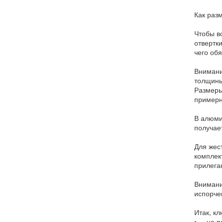
Как раз
Чтобы в
отвертки
чего об
Внимани
толщины
Размеры
примерн
В алюми
получае
Для жес
комплек
прилега
Внимани
испорче
Итак, к
• не по