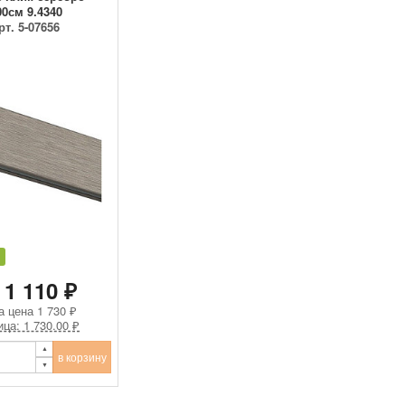
00см 9.4340
рт. 5-07656
 1 110 ₽
а цена
1 730 ₽
ица: 1 730.00 ₽
в корзину