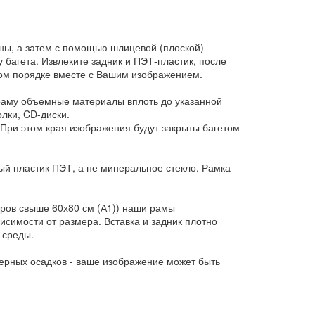
ны, а затем с помощью шлицевой (плоской)
у багета. Извлеките задник и ПЭТ-пластик, после
ном порядке вместе с Вашим изображением.
 раму объемные материалы вплоть до указанной
лки, CD-диски.
При этом края изображения будут закрыты багетом
ый пластик ПЭТ, а не минеральное стекло. Рамка
еров свыше 60х80 см (А1)) наши рамы
исимости от размера. Вставка и задник плотно
 среды.
ерных осадков - ваше изображение может быть