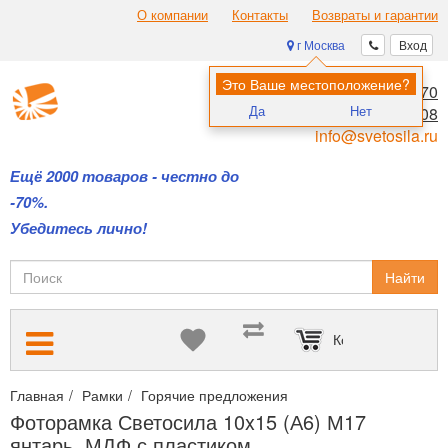
О компании
Контакты
Возвраты и гарантии
г Москва
Вход
Это Ваше местоположение?
8 (495) 970-00-70
Да
Нет
8 (800) 700-11-08
info@svetosila.ru
Ещё 2000 товаров - честно до
-70%.
Убедитесь лично!
Найти
Корзина пуста
Главная
Рамки
Горячие предложения
Только новинки и св
Фоторамка Светосила 10x15 (А6) М17
янтарь, МДФ с пластиком