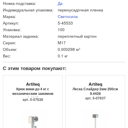
Ножка-подставка:
Да
Индивидуальная упаковка:
термоусадочная пленка
Марка:
Светосила
Артикул:
5-45533
Упаковка:
100
Материал задника:
переплетный картон
Серия:
M17
Объем:
0.000298 м³
Вес:
0.1 кг
С этим товаром покупают:
Artiteq
Artiteq
Крюк мини до 4 кг с
Леска Слайдер 2мм 200см
механическим зажимом
9.4426
9.4205
арт. 5-07637
арт. 5-07638