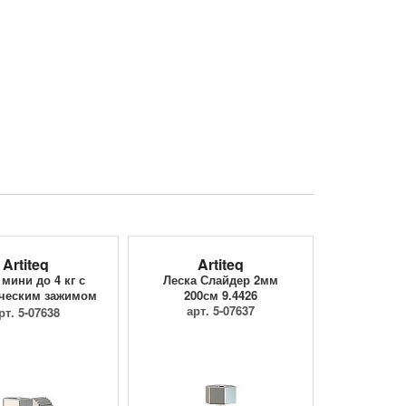
Artiteq
Artiteq
мини до 4 кг с
Леска Слайдер 2мм
ческим зажимом
200см 9.4426
9.4205
арт. 5-07637
рт. 5-07638