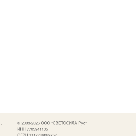
.
© 2003-2026 OOO "СВЕТОСИЛА Рус"
ИНН 7705941105
ОГРН 1117746089757