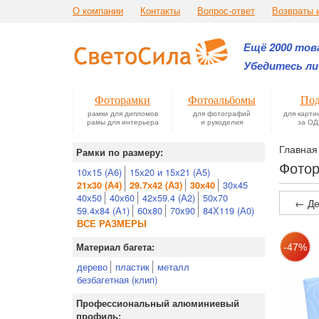
О компании
Контакты
Вопрос-ответ
Возвраты 
Ещё 2000 това
Убедитесь ли
Фоторамки
Фотоальбомы
Под
рамки для дипломов
для фотографий
для карти
рамы для интерьера
и рукоделия
за ОД
Главная
Рамки по размеру:
Фотор
10х15 (А6)
15х20 и 15х21 (А5)
30х45
21х30 (А4)
29.7х42 (А3)
30х40
40х50
40х60
42х59.4 (А2)
50х70
← Де
59.4х84 (А1)
60х80
70х90
84Х119 (А0)
ВСЕ РАЗМЕРЫ
Материал багета:
дерево
пластик
металл
безбагетная (клип)
Профессиональный алюминиевый
профиль: