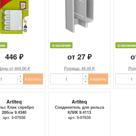
чии
в наличии
в наличии
446 ₽
от 27 ₽
о
Цены от 404.00 ₽
Розница: 45.00 ₽
Розн
в корзину
в корзину
Artiteq
Artiteq
льс Клик серебро
Соединитель для рельса
200см 9.4340
КЛИК 9.4113
арт. 5-07656
арт. 5-07635