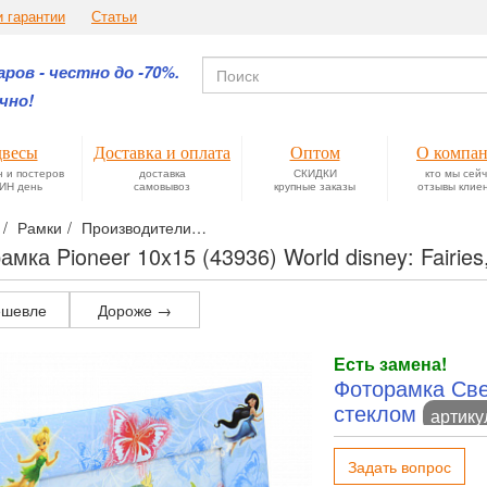
и гарантии
Статьи
ров - честно до -70%.
чно!
весы
Доставка и оплата
Оптом
О компа
н и постеров
доставка
СКИДКИ
кто мы сей
ИН день
самовывоз
крупные заказы
отзывы клие
Рамки
Производители
Рамки Pioneer — безупречные классич
амка Pioneer 10x15 (43936) World disney: Fairies
шевле
Дороже →
Есть замена!
Фоторамка Свет
стеклом
артику
Задать вопрос