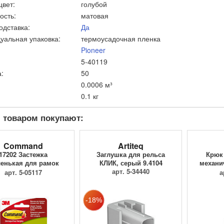
цвет:
голубой
ость:
матовая
одставка:
Да
уальная упаковка:
термоусадочная пленка
Pioneer
5-40119
:
50
0.0006 м³
0.1 кг
 товаром покупают:
Command
Artiteq
17202 Застежка
Заглушка для рельса
Крюк 
енькая для рамок
КЛИК, серый 9.4104
механи
белый 450 гр...
арт. 5-34440
арт. 5-05117
а