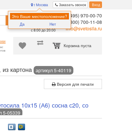
г Москва
Заказать звонок
Вход
8 (495) 970-00-70
Помощь в
Это Ваше местоположение?
Найти
выборе:
8 (800) 700-11-08
Да
Нет
Ежедневно,
info@svetosila.ru
с 8:00 до 20:00
нии
Корзина пуста
час
нтов
еские рамки для сертификатов, дипломов, постеров, картин и фот
, из картона
артикул 5-40119
Версия для печати
осила 10x15 (А6) сосна с20, со
л 5-05339