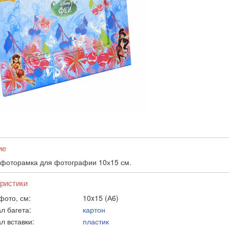
ие
 фоторамка для фотографии 10х15 см.
ристики
фото, см:
10x15 (А6)
л багета:
картон
л вставки:
пластик