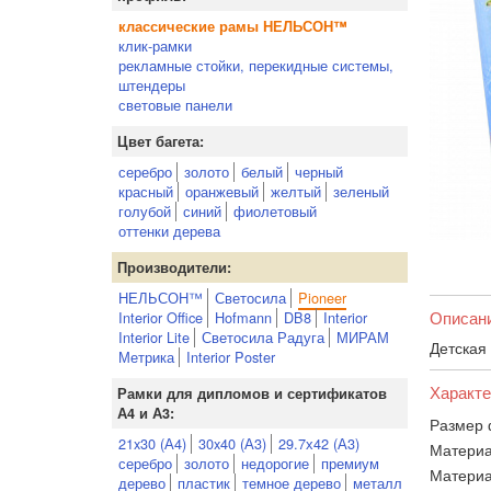
классические рамы НЕЛЬСОН™
клик-рамки
рекламные стойки, перекидные системы,
штендеры
световые панели
Цвет багета:
серебро
золото
белый
черный
красный
оранжевый
желтый
зеленый
голубой
синий
фиолетовый
оттенки дерева
Производители:
НЕЛЬСОН™
Светосила
Pioneer
Описан
Interior Office
Hofmann
DB8
Interior
Interior Lite
Светосила Радуга
МИРАМ
Детская
Метрика
Interior Poster
Характе
Рамки для дипломов и сертификатов
А4 и А3:
Размер 
21x30 (А4)
30x40 (А3)
29.7х42 (А3)
Материа
серебро
золото
недорогие
премиум
Материа
дерево
пластик
темное дерево
металл