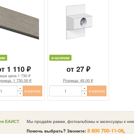
чии
в наличии
от 1 110 ₽
от 27 ₽
аша цена
1 730 ₽
зница: 1 730.00 ₽
Розница: 45.00 ₽
в корзину
в корзину
ля ЕАИСТ
Мы продаём рамки, фотоальбомы и аксессуары к ним
8 800 700-11-08
Помочь выбрать? Звоните:
,