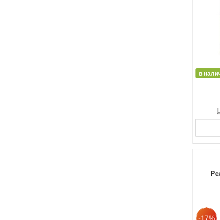
в нали
Ре