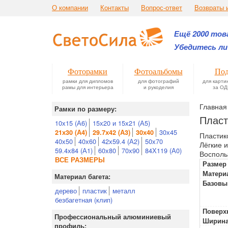
О компании
Контакты
Вопрос-ответ
Возвраты 
Ещё 2000 това
Убедитесь ли
Фоторамки
Фотоальбомы
Под
рамки для дипломов
для фотографий
для карти
рамы для интерьера
и рукоделия
за ОД
Главная
Рамки по размеру:
Пласт
10х15 (А6)
15х20 и 15х21 (А5)
30х45
21х30 (А4)
29.7х42 (А3)
30х40
Пластик
40х50
40х60
42х59.4 (А2)
50х70
Лёгкие 
59.4х84 (А1)
60х80
70х90
84Х119 (А0)
Восполь
ВСЕ РАЗМЕРЫ
Размер
Матери
Материал багета:
Базовы
дерево
пластик
металл
безбагетная (клип)
Поверх
Профессиональный алюминиевый
Ширина
профиль: