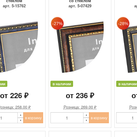
стеклом
со стеклом
арт. 5-15762
арт. 5-07429
а
чии
в наличии
в наличии
от 226 ₽
от 236 ₽
о
озница: 258.00 ₽
Розница: 269.00 ₽
Розн
в корзину
в корзину