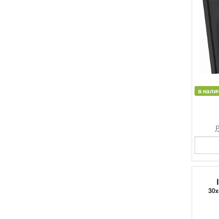
в нали
Р
30x