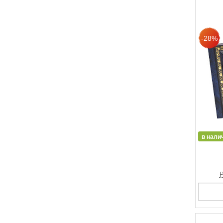
в нали
Р