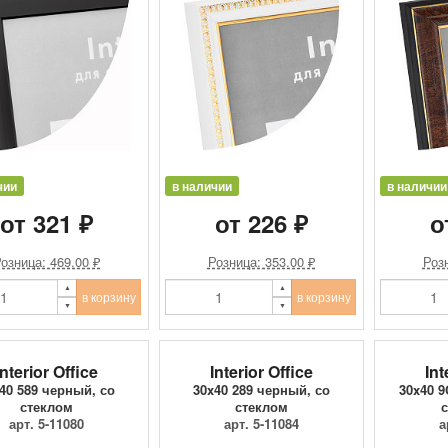
чии
в наличии
в наличии
от 321 ₽
от 226 ₽
о
озница: 469.00 ₽
Розница: 353.00 ₽
Розн
в корзину
в корзину
Interior Office
Interior Office
Int
40 589 черный, со
30x40 289 черный, со
30x40 
стеклом
стеклом
с
арт. 5-11080
арт. 5-11084
а