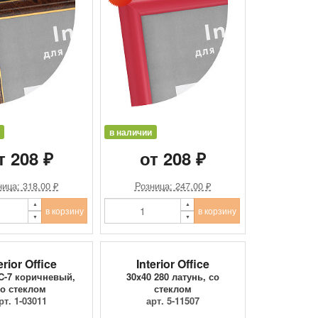
в наличии
т 208 ₽
от 208 ₽
ица: 318.00 ₽
Розница: 247.00 ₽
в корзину
в корзину
erior Office
Interior Office
9C-7 коричневый,
30x40 280 латунь, со
о стеклом
стеклом
рт. 1-03011
арт. 5-11507