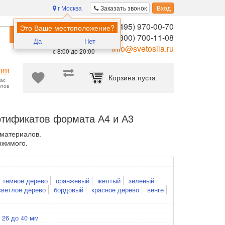
г Москва
Заказать звонок
Вход
8 (495) 970-00-70
Помощь в
Это Ваше местоположение?
Найти
выборе:
8 (800) 700-11-08
Да
Нет
Ежедневно,
info@svetosila.ru
с 8:00 до 20:00
нии
Корзина пуста
час
нтов
овые рамки для дипломов, фотографий и сертификатов формата А
ртификатов формата А4 и А3
 материалов.
ржимого.
темное дерево
оранжевый
желтый
зеленый
светлое дерево
бордовый
красное дерево
венге
 26 до 40 мм