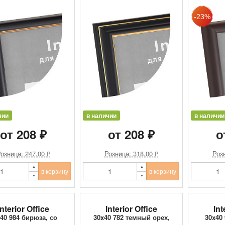
чии
в наличии
в наличии
от 208 ₽
от 208 ₽
о
озница: 247.00 ₽
Розница: 318.00 ₽
Розн
в корзину
в корзину
Interior Office
Interior Office
Int
40 984 бирюза, со
30x40 782 темный орех,
30x40