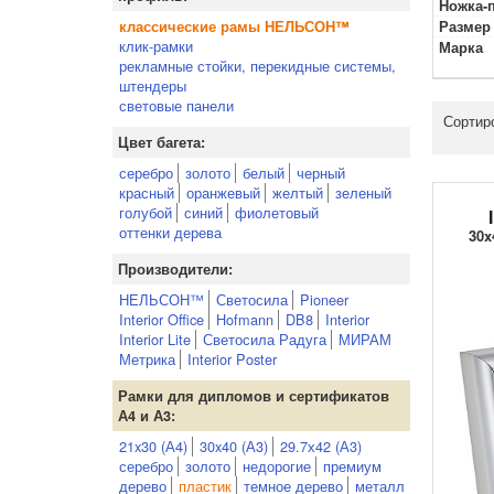
Ножка-
классические рамы НЕЛЬСОН™
Размер 
клик-рамки
Марка
рекламные стойки, перекидные системы,
штендеры
световые панели
Сортир
Цвет багета:
серебро
золото
белый
черный
красный
оранжевый
желтый
зеленый
голубой
синий
фиолетовый
оттенки дерева
30x
Производители:
НЕЛЬСОН™
Светосила
Pioneer
Interior Office
Hofmann
DB8
Interior
Interior Lite
Светосила Радуга
МИРАМ
Метрика
Interior Poster
Рамки для дипломов и сертификатов
А4 и А3:
21x30 (А4)
30x40 (А3)
29.7х42 (А3)
серебро
золото
недорогие
премиум
дерево
пластик
темное дерево
металл