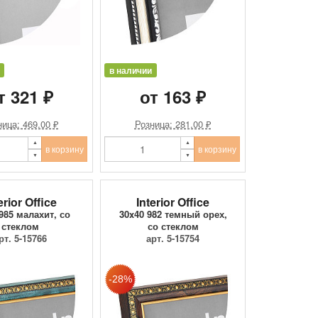
в наличии
т 321 ₽
от 163 ₽
ица: 469.00 ₽
Розница: 281.00 ₽
в корзину
в корзину
erior Office
Interior Office
985 малахит, со
30x40 982 темный орех,
стеклом
со стеклом
рт. 5-15766
арт. 5-15754