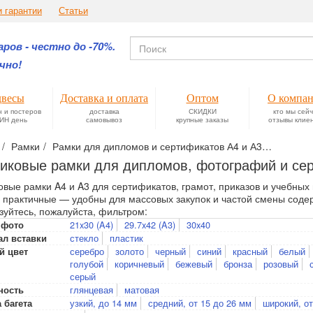
и гарантии
Статьи
ров - честно до -70%.
чно!
весы
Доставка и оплата
Оптом
О компа
н и постеров
доставка
СКИДКИ
кто мы сей
ИН день
самовывоз
крупные заказы
отзывы клие
Рамки
Рамки для дипломов и сертификатов А4 и А3
Пластик
иковые рамки для дипломов, фотографий и се
овые рамки A4 и A3 для сертификатов, грамот, приказов и учебных
и практичные — удобны для массовых закупок и частой смены соде
зуйтесь, пожалуйста, фильтром:
21x30 (A4)
29.7x42 (A3)
30x40
 фото
стекло
пластик
ал вставки
серебро
золото
черный
синий
красный
белый
й цвет
голубой
коричневый
бежевый
бронза
розовый
серый
глянцевая
матовая
ность
узкий, до 14 мм
средний, от 15 до 26 мм
широкий, от
 багета