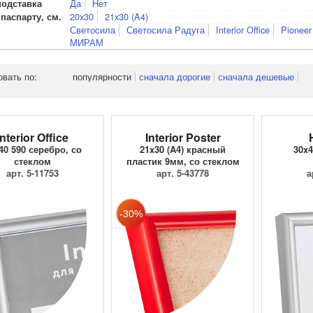
Да
Нет
подставка
20x30
21x30 (A4)
паспарту, см.
Светосила
Светосила Радуга
Interior Office
Pioneer
МИРАМ
овать по:
популярности
сначала дорогие
сначала дешевые
Interior Office
Interior Poster
40 590 серебро, со
21x30 (A4) красный
30x4
стеклом
пластик 9мм, со стеклом
арт. 5-11753
арт. 5-43778
а