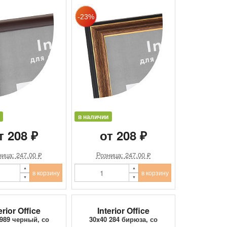
в наличии
т 208 ₽
от 208 ₽
ица: 247.00 ₽
Розница: 247.00 ₽
в корзину
в корзину
erior Office
Interior Office
 989 черный, со
30x40 284 бирюза, со