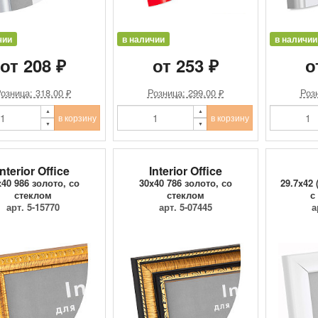
чии
в наличии
в наличии
от 208 ₽
от 253 ₽
о
озница: 318.00 ₽
Розница: 299.00 ₽
Розн
в корзину
в корзину
Interior Office
Interior Office
x40 986 золото, со
30x40 786 золото, со
29.7x42 
стеклом
стеклом
с
арт. 5-15770
арт. 5-07445
а