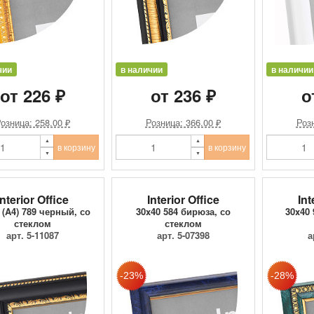
чии
в наличии
в наличии
от 226 ₽
от 236 ₽
о
озница: 258.00 ₽
Розница: 366.00 ₽
Розн
в корзину
в корзину
Interior Office
Interior Office
Int
 (A4) 789 черный, со
30x40 584 бирюза, со
30x40 
стеклом
стеклом
арт. 5-11087
арт. 5-07398
а