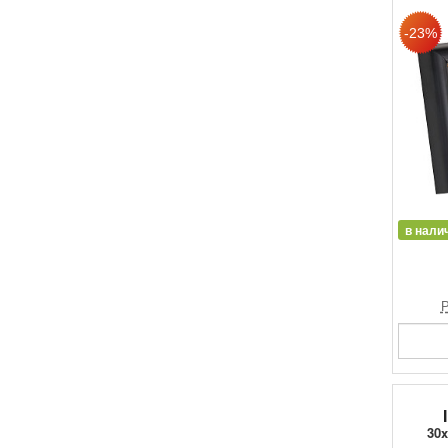
в нали
Р
30x