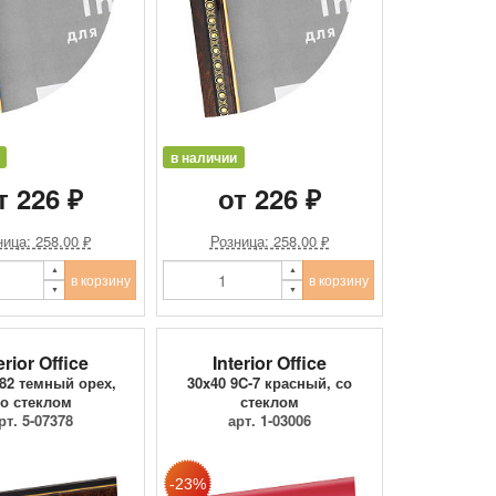
в наличии
т 226 ₽
от 226 ₽
ица: 258.00 ₽
Розница: 258.00 ₽
в корзину
в корзину
erior Office
Interior Office
282 темный орех,
30x40 9C-7 красный, со
о стеклом
стеклом
рт. 5-07378
арт. 1-03006