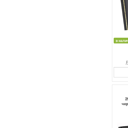
в нали
Р
2
чер