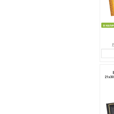
в нали
Р
21x30