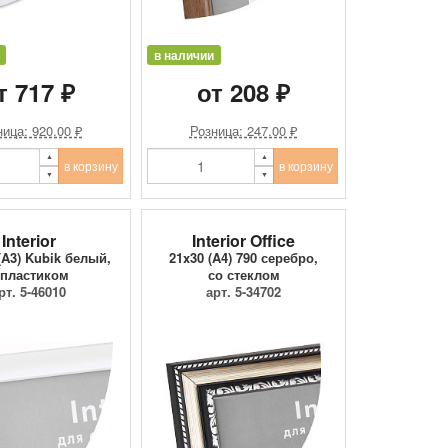
в наличии
т 717 ₽
от 208 ₽
ица: 920.00 ₽
Розница: 247.00 ₽
в корзину
в корзину
Interior
Interior Office
(A3) Kubik белый,
21x30 (A4) 790 серебро,
 пластиком
со стеклом
рт. 5-46010
арт. 5-34702