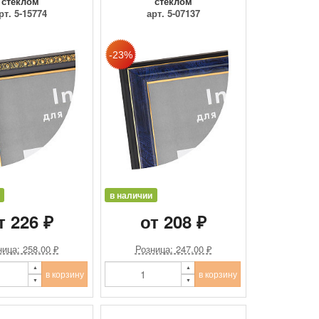
стеклом
стеклом
рт. 5-15774
арт. 5-07137
в наличии
т 226 ₽
от 208 ₽
ица: 258.00 ₽
Розница: 247.00 ₽
в корзину
в корзину