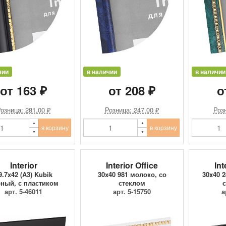
чии
в наличии
в наличии
от 163 ₽
от 208 ₽
о
озница: 281.00 ₽
Розница: 247.00 ₽
Розн
в корзину
в корзину
Interior
Interior Office
Int
9.7x42 (A3) Kubik
30x40 981 молоко, со
30x40 
ный, с пластиком
стеклом
с
арт. 5-46011
арт. 5-15750
а