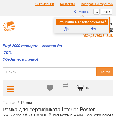
О компании
Контакты
Возвраты и гарантии
г Москва
Вход
Это Ваше местоположение?
8 (495) 970-00-70
Да
Нет
8 (800) 700-11-08
info@svetosila.ru
Ещё 2000 товаров - честно до
-70%.
Убедитесь лично!
Найти
Корзина пуста
Главная
Рамки
Рамки для дипломов и сертификатов А4 и А3
Рамка для сертификата Interior Poster
29.7x42 (A3) черный пластик 9мм, со стеклом