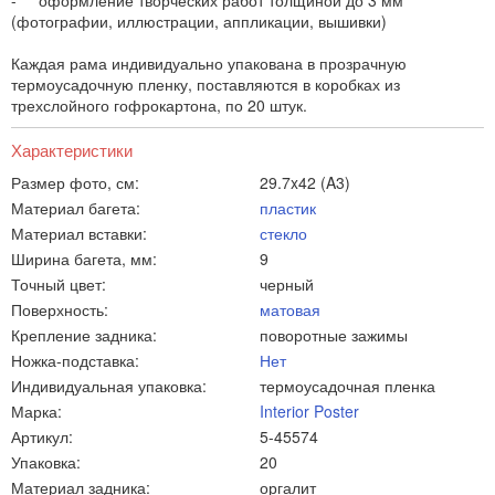
- оформление творческих работ толщиной до 3 мм
(фотографии, иллюстрации, аппликации, вышивки)
Каждая рама индивидуально упакована в прозрачную
термоусадочную пленку, поставляются в коробках из
трехслойного гофрокартона, по 20 штук.
Характеристики
Размер фото, см:
29.7x42 (A3)
Материал багета:
пластик
Материал вставки:
стекло
Ширина багета, мм:
9
Точный цвет:
черный
Поверхность:
матовая
Крепление задника:
поворотные зажимы
Ножка-подставка:
Нет
Индивидуальная упаковка:
термоусадочная пленка
Марка:
Interior Poster
Артикул:
5-45574
Упаковка:
20
Материал задника:
оргалит