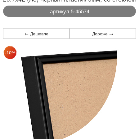
артикул 5-45574
← Дешевле
Дороже →