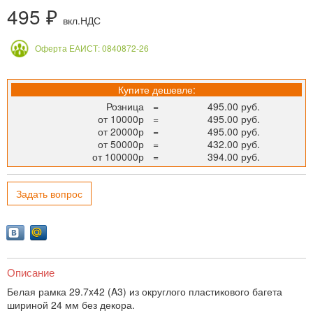
495 ₽
вкл.НДС
Оферта ЕАИСТ: 0840872-26
Купите дешевле:
Розница
=
495.00 руб.
от 10000р
=
495.00 руб.
от 20000р
=
495.00 руб.
от 50000р
=
432.00 руб.
от 100000р
=
394.00 руб.
Задать вопрос
Описание
Белая рамка 29.7x42 (A3) из округлого пластикового багета
шириной 24 мм без декора.