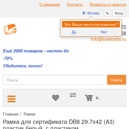
О компании
Контакты
Возвраты и гарантии
г Москва
Вход
Это Ваше местоположение?
8 (495) 970-00-70
Да
Нет
8 (800) 700-11-08
info@svetosila.ru
Ещё 2000 товаров - честно до
-70%.
Убедитесь лично!
Найти
Корзина пуста
Главная
Рамки
Рамки для дипломов и сертификатов А4 и А3
Рамка для сертификата DB8 29.7x42 (A3)
пластик белый, с пластиком