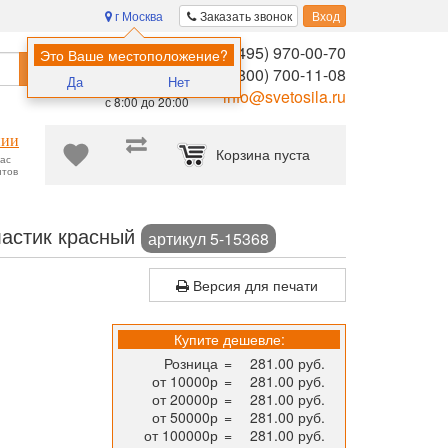
г Москва
Заказать звонок
Вход
8 (495) 970-00-70
Помощь в
Это Ваше местоположение?
Найти
выборе:
8 (800) 700-11-08
Да
Нет
Ежедневно,
info@svetosila.ru
с 8:00 до 20:00
нии
Корзина пуста
час
нтов
овые рамки для дипломов, фотографий и сертификатов формата А
ластик красный
артикул 5-15368
Версия для печати
Купите дешевле:
Розница
=
281.00 руб.
от 10000р
=
281.00 руб.
от 20000р
=
281.00 руб.
от 50000р
=
281.00 руб.
от 100000р
=
281.00 руб.