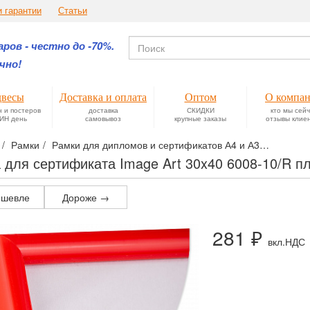
и гарантии
Статьи
ров - честно до -70%.
чно!
весы
Доставка и оплата
Оптом
О компа
н и постеров
доставка
СКИДКИ
кто мы сей
ИН день
самовывоз
крупные заказы
отзывы клие
Рамки
Рамки для дипломов и сертификатов А4 и А3
Пластик
 для сертификата Image Art 30x40 6008-10/R п
шевле
Дороже →
281 ₽
вкл.НДС