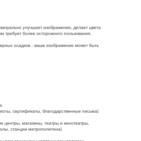
о визуально улучшает изображение, делает цвета
ом требует более осторожного пользования.
ерных осадков - ваше изображение может быть
в.
оты, сертификаты, благодарственные письма)
 центры, магазины, театры и кинотеатры,
колы, станции метрополитена)
глы рам защищены картонными уголками.