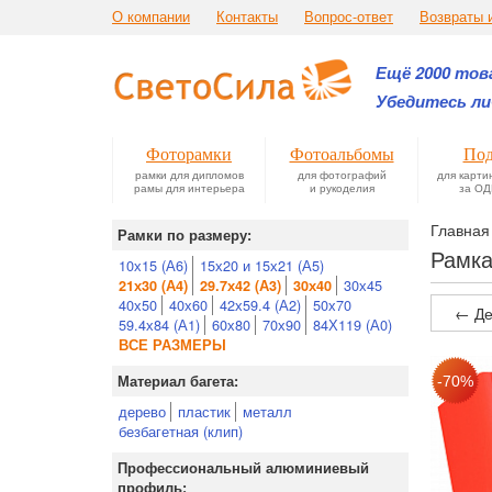
О компании
Контакты
Вопрос-ответ
Возвраты 
Ещё 2000 това
Убедитесь ли
Фоторамки
Фотоальбомы
Под
рамки для дипломов
для фотографий
для карти
рамы для интерьера
и рукоделия
за ОД
Главная
Рамки по размеру:
Рамка
10х15 (А6)
15х20 и 15х21 (А5)
30х45
21х30 (А4)
29.7х42 (А3)
30х40
40х50
40х60
42х59.4 (А2)
50х70
← Де
59.4х84 (А1)
60х80
70х90
84Х119 (А0)
ВСЕ РАЗМЕРЫ
Материал багета:
дерево
пластик
металл
безбагетная (клип)
Профессиональный алюминиевый
профиль: