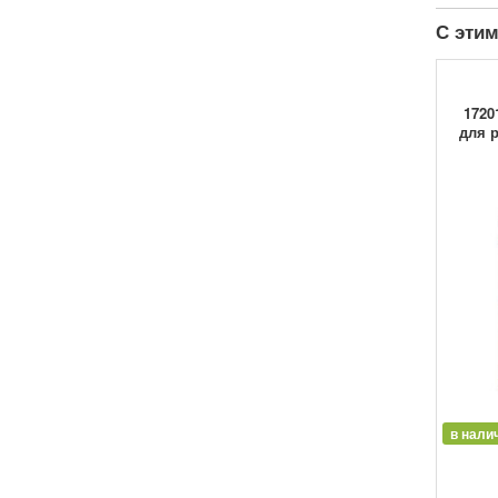
С этим
1720
для р
в нали