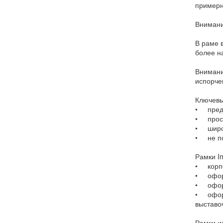
примерн
Внимани
В раме 
более н
Внимани
испорче
Ключевы
• предс
• прост
• широк
• не п
Рамки I
• корпо
• оформ
• оформ
• оформ
выставо
Рамки и