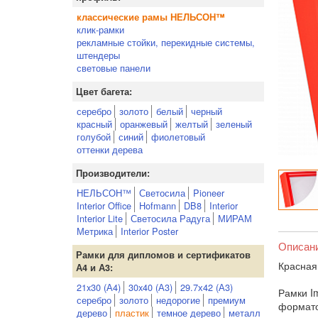
классические рамы НЕЛЬСОН™
клик-рамки
рекламные стойки, перекидные системы,
штендеры
световые панели
Цвет багета:
серебро
золото
белый
черный
красный
оранжевый
желтый
зеленый
голубой
синий
фиолетовый
оттенки дерева
Производители:
НЕЛЬСОН™
Светосила
Pioneer
Interior Office
Hofmann
DB8
Interior
Interior Lite
Светосила Радуга
МИРАМ
Метрика
Interior Poster
Описан
Рамки для дипломов и сертификатов
Красная
А4 и А3:
21x30 (А4)
30x40 (А3)
29.7х42 (А3)
Рамки I
серебро
золото
недорогие
премиум
формато
дерево
пластик
темное дерево
металл