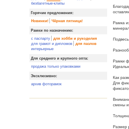
безбагетные-клипы
Благода
оставля
Горячие предложения:
Новинки!
Чёрная пятница!
Рамка и
минерал
Рамки по назначению:
с паспарту
для хобби и рукоделия
Подвесы
для грамот и дипломов
для пазлов
интерьерные
Разнооб
Для среднего и крупного опта:
Рамки ф
Идеальн
продажа только упаковками
Эксклюзивно:
Как раз
Для фик
архив фоторамок
фиксато
Внимани
смены и
Толщина
Размер 