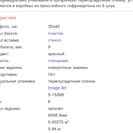
яются в коробках из трехслойного гофрокартона по 6 штук.
ристики
фото, см:
30x40
л багета:
пластик
л вставки:
стекло
багета, мм:
9
цвет:
красный
ость:
глянцевая
ие задника:
поворотные зажимы
одставка:
Нет
уальная упаковка:
термоусадочная пленка
Image Art
5-15368
:
6
л задника:
оргалит
6008 9мм
0.00372 м³
0.94 кг