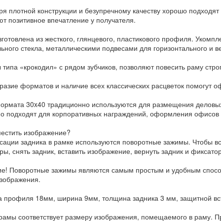
ря плотной конструкции и безупречному качеству хорошо подходят
ют позитивное впечатление у получателя.
зготовлена из жесткого, глянцевого, пластикового профиля. Укомпл
ьного стекла, металлическими подвесами для горизонтального и в
 типа «крокодил» с рядом зубчиков, позволяют повесить раму стро
разие форматов и наличие всех классических расцветок помогут о
ормата 30x40 традиционно используются для размещения деловых 
о подходят для корпоративных награждений, оформления офисов и
местить изображение?
сации задника в рамке используются поворотные зажимы. Чтобы в
ры, снять задник, вставить изображение, вернуть задник и фиксато
е! Поворотные зажимы являются самым простым и удобным способ
зображения.
 профиля 18мм, ширина 9мм, толщина задника 3 мм, защитной вст
рамы соответствует размеру изображения, помещаемого в раму. Пр