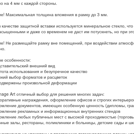
о на 4 мм с каждой стороны.
е! Максимальная толщина вложения в рамку до 3 мм.
в качестве защитной вставки используется минеральное стекло, чт
асыщенными и даже со временем не даст им потускнеть, но при эт
е! Не размещайте рамку вне помещений, при воздействии атмосф
но.
е особенности:
тавительский внешний вид
ота использования и безупречное качество
ий выбор форматов и расцветок
одвержены произвольной деформации
mage Art отличный выбор для решения многих задач:
ративные награждения, оформление офисов и строгих интерьеро
ление документов, имеющих особенную ценность (дипломы, грам
ление рекламных и информационных внутренних стендов
ление любых публичных мест с высокой проходимостью (торговые
чные залы, рестораны, поликлиники и больницы, детские сады и ш
ндивидуально упакованы в прозрачную термоусадочную пленку, у