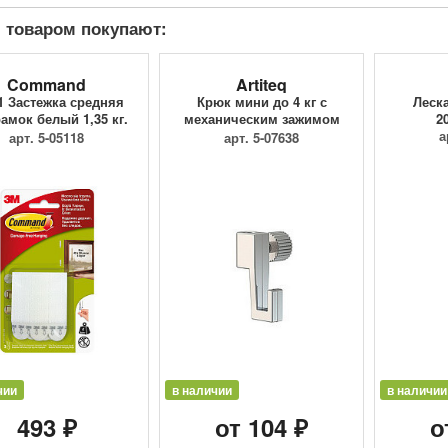
 товаром покупают:
Command
Artiteq
1 Застежка средняя
Крюк мини до 4 кг с
Леск
амок белый 1,35 кг.
механическим зажимом
2
...
9.4205
а
арт. 5-05118
арт. 5-07638
чии
в наличии
в наличии
493 ₽
от 104 ₽
о