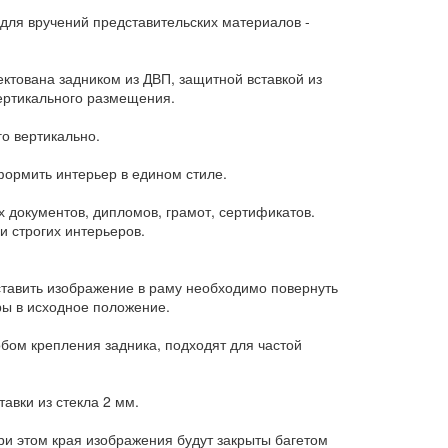
 для вручений представительских материалов -
ектована задником из ДВП, защитной вставкой из
ертикального размещения.
го вертикально.
формить интерьер в едином стиле.
документов, дипломов, грамот, сертификатов.
 строгих интерьеров.
ставить изображение в раму необходимо повернуть
ры в исходное положение.
ом крепления задника, подходят для частой
авки из стекла 2 мм.
и этом края изображения будут закрыты багетом