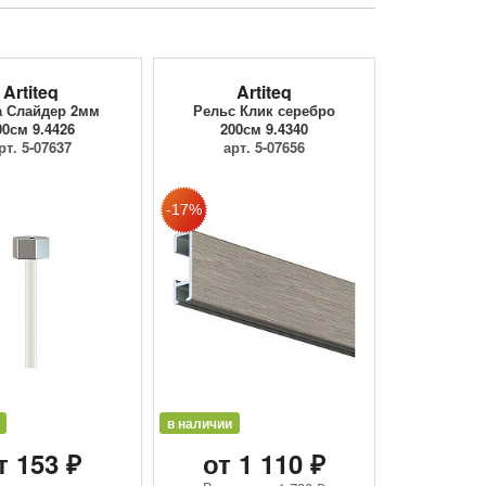
Artiteq
Artiteq
а Слайдер 2мм
Рельс Клик серебро
00см 9.4426
200см 9.4340
рт. 5-07637
арт. 5-07656
в наличии
т 153 ₽
от 1 110 ₽