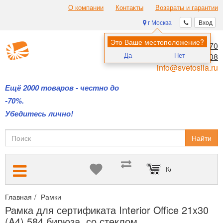
О компании
Контакты
Возвраты и гарантии
г Москва
Вход
Это Ваше местоположение?
8 (495) 970-00-70
Да
Нет
8 (800) 700-11-08
info@svetosila.ru
Ещё 2000 товаров - честно до
-70%.
Убедитесь лично!
Найти
Корзина пуста
Главная
Рамки
Рамки для дипломов и сертификатов А4 и А3
Рамка для сертификата Interior Office 21x30
(A4) 584 бирюза, со стеклом