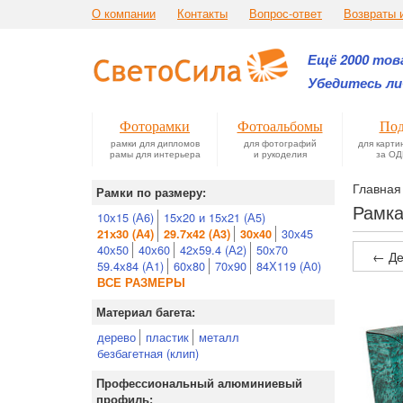
О компании
Контакты
Вопрос-ответ
Возвраты 
Ещё 2000 това
Убедитесь ли
Фоторамки
Фотоальбомы
Под
рамки для дипломов
для фотографий
для карти
рамы для интерьера
и рукоделия
за ОД
Главная
Рамки по размеру:
Рамка
10х15 (А6)
15х20 и 15х21 (А5)
30х45
21х30 (А4)
29.7х42 (А3)
30х40
40х50
40х60
42х59.4 (А2)
50х70
← Де
59.4х84 (А1)
60х80
70х90
84Х119 (А0)
ВСЕ РАЗМЕРЫ
Материал багета:
дерево
пластик
металл
безбагетная (клип)
Профессиональный алюминиевый
профиль: