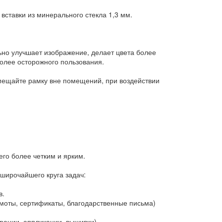
ставки из минерального стекла 1,3 мм.
льно улучшает изображение, делает цвета более
более осторожного пользования.
змещайте рамку вне помещений, при воздействии
го более четким и ярким.
 широчайшего круга задач:
в.
оты, сертификаты, благодарственные письма)
ации, аппликации, вышивки)