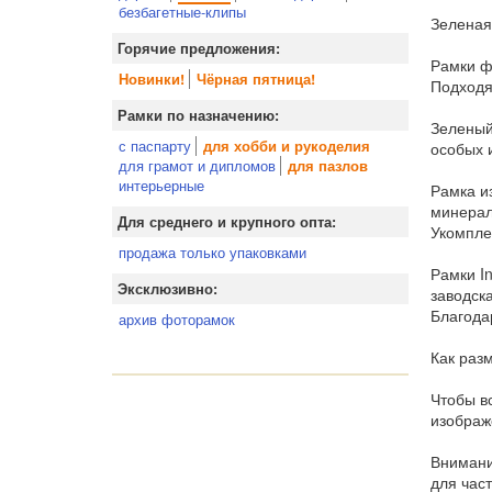
безбагетные-клипы
Зеленая
Горячие предложения:
Рамки ф
Новинки!
Чёрная пятница!
Подходя
Рамки по назначению:
Зеленый 
с паспарту
для хобби и рукоделия
особых 
для грамот и дипломов
для пазлов
интерьерные
Рамка и
минерал
Для среднего и крупного опта:
Укомпле
продажа только упаковками
Рамки In
Эксклюзивно:
заводск
Благода
архив фоторамок
Как раз
Чтобы вс
изображ
Внимани
для час