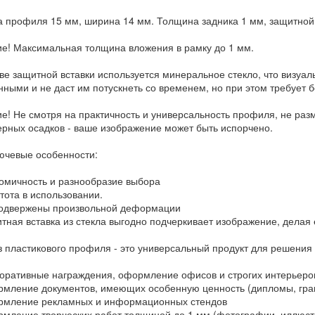
 профиля 15 мм, ширина 14 мм. Толщина задника 1 мм, защитной в
е! Максимальная толщина вложения в рамку до 1 мм.
тве защитной вставки используется минеральное стекло, что визуа
ными и не даст им потускнеть со временем, но при этом требует 
е! Не смотря на практичность и универсальность профиля, не ра
рных осадков - ваше изображение может быть испорчено.
лючевые особенности:
мичность и разнообразие выбора
ота в использовании.
одвержены произвольной деформации
ная вставка из стекла выгодно подчеркивает изображение, делая е
з пластикового профиля - это универсальный продукт для решения
ративные награждения, оформление офисов и строгих интерьеро
ление документов, имеющих особенную ценность (дипломы, грам
мление рекламных и информационных стендов
ление творческих работ толщиной до 1 мм (фотографии, иллюстр