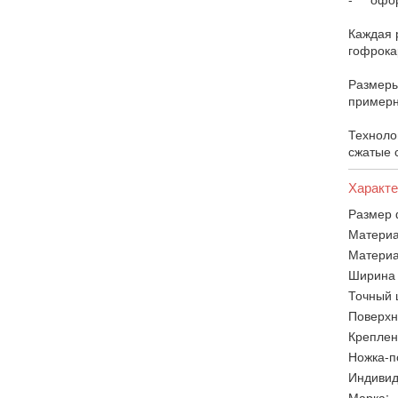
Каждая 
гофрокар
Размеры
примерн
Техноло
сжатые 
Характе
Размер 
Материа
Материа
Ширина 
Точный 
Поверхн
Креплен
Ножка-п
Индивид
Марка: