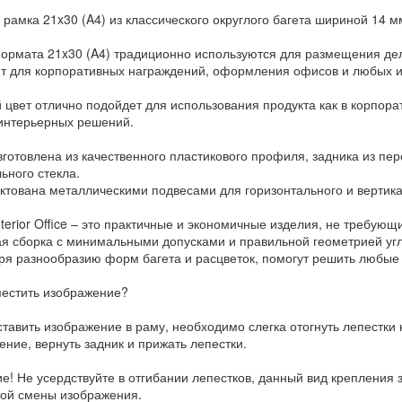
 рамка 21x30 (A4) из классического округлого багета шириной 14 м
ормата 21x30 (A4) традиционно используются для размещения дел
т для корпоративных награждений, оформления офисов и любых и
цвет отлично подойдет для использования продукта как в корпорати
интерьерных решений.
зготовлена из качественного пластикового профиля, задника из пер
ьного стекла.
ктована металлическими подвесами для горизонтального и вертик
terior Office – это практичные и экономичные изделия, не требующ
ая сборка с минимальными допусками и правильной геометрией угл
ря разнообразию форм багета и расцветок, помогут решить любые 
местить изображение?
тавить изображение в раму, необходимо слегка отогнуть лепестки н
ение, вернуть задник и прижать лепестки.
е! Не усердствуйте в отгибании лепестков, данный вид крепления 
той смены изображения.