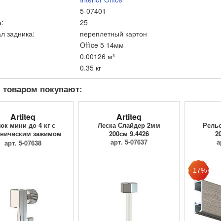
5-07401
:
25
л задника:
переплетный картон
Office 5 14мм
0.00126 м³
0.35 кг
 товаром покупают:
Artiteq
Artiteq
юк мини до 4 кг с
Леска Слайдер 2мм
Рельс
ническим зажимом
200см 9.4426
2
9.4205
арт. 5-07637
а
арт. 5-07638