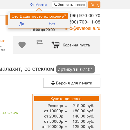
г Москва
Заказать звонок
Вход
8 (495) 970-00-70
Помощь в
Это Ваше местоположение?
Найти
выборе:
8 (800) 700-11-08
Да
Нет
Ежедневно,
info@svetosila.ru
с 8:00 до 20:00
нии
Корзина пуста
час
нтов
овые рамки для дипломов, фотографий и сертификатов формата А
 малахит, со стеклом
артикул 5-07401
Версия для печати
Купите дешевле:
Розница
=
215.00 руб.
от 10000р
=
180.00 руб.
0841671-26
от 20000р
=
146.00 руб.
от 50000р
=
135.00 руб.
от 100000р
=
129.00 руб.