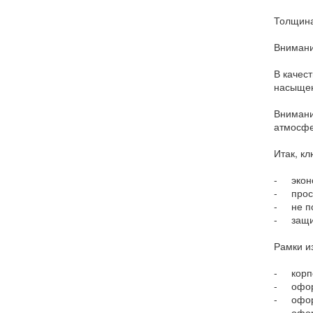
Толщина
Внимани
В качес
насыщен
Внимани
атмосфе
Итак, к
- эконо
- прост
- не п
- защит
Рамки и
- корпо
- оформ
- офор
- оформ