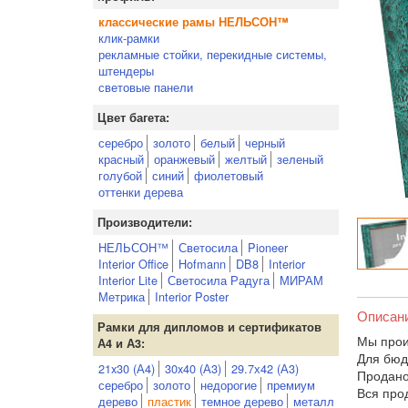
классические рамы НЕЛЬСОН™
клик-рамки
рекламные стойки, перекидные системы,
штендеры
световые панели
Цвет багета:
серебро
золото
белый
черный
красный
оранжевый
желтый
зеленый
голубой
синий
фиолетовый
оттенки дерева
Производители:
НЕЛЬСОН™
Светосила
Pioneer
Interior Office
Hofmann
DB8
Interior
Interior Lite
Светосила Радуга
МИРАМ
Метрика
Interior Poster
Описан
Рамки для дипломов и сертификатов
Мы произ
А4 и А3:
Для бюд
21x30 (А4)
30x40 (А3)
29.7х42 (А3)
Продано
серебро
золото
недорогие
премиум
Вся про
дерево
пластик
темное дерево
металл