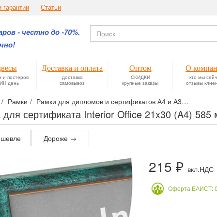
и гарантии
Статьи
ров - честно до -70%.
чно!
весы
Доставка и оплата
Оптом
О компа
н и постеров
доставка
СКИДКИ
кто мы сей
ИН день
самовывоз
крупные заказы
отзывы клие
Рамки
Рамки для дипломов и сертификатов А4 и А3
Пластик
 для сертификата Interior Office 21x30 (A4) 585
шевле
Дороже →
215 ₽
вкл.НДС
Оферта ЕАИСТ: 