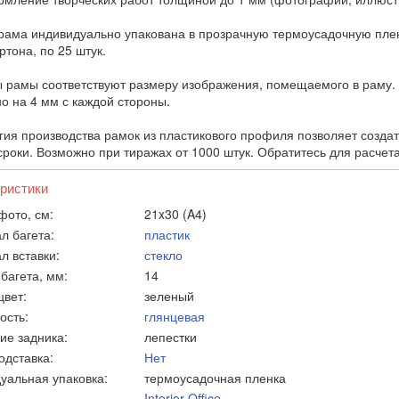
рама индивидуально упакована в прозрачную термоусадочную пленк
тона, по 25 штук.
 рамы соответствуют размеру изображения, помещаемого в раму. 
о на 4 мм с каждой стороны.
гия производства рамок из пластикового профиля позволяет созда
сроки. Возможно при тиражах от 1000 штук. Обратитесь для расчет
ристики
фото, см:
21x30 (A4)
л багета:
пластик
л вставки:
стекло
багета, мм:
14
цвет:
зеленый
ость:
глянцевая
ие задника:
лепестки
одставка:
Нет
уальная упаковка:
термоусадочная пленка
Interior Office