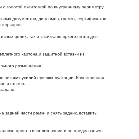
м с золотой окантовкой по внутреннему периметру.
овых документов, дипломов, грамот, сертификатов.
нтерьеров.
вных целях, так и в качестве яркого пятна для
еплетного картона и защитной вставки из
ального размещения.
ие никаких усилий при эксплуатации. Качественная
ов и стыков.
задачи.
а задней части рамки и снять задник, вставить
задника прост в использовании и не предназначен