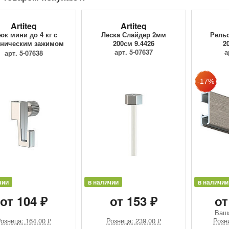
Artiteq
Artiteq
юк мини до 4 кг с
Леска Слайдер 2мм
Рельс
ническим зажимом
200см 9.4426
2
9.4205
арт. 5-07637
а
арт. 5-07638
чии
в наличии
в наличии
от 104 ₽
от 153 ₽
от
Ваш
озница: 164.00 ₽
Розница: 239.00 ₽
Розн