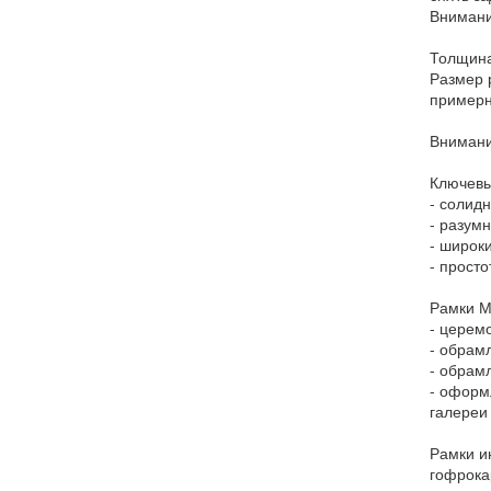
Внимани
Толщина
Размер 
примерн
Внимани
Ключевы
- солидн
- разум
- широк
- прост
Рамки М
- церем
- обрам
- обрам
- оформ
галереи
Рамки и
гофрока