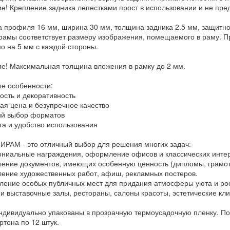
е! Крепление задника лепестками прост в использовании и не пре
 профиля 16 мм, ширина 30 мм, толщина задника 2.5 мм, защитной
рамы соответствует размеру изображения, помещаемого в раму. Пр
о на 5 мм с каждой стороны.
е! Максимальная толщина вложения в рамку до 2 мм.
е особенности:
ость и декоративность
ная цена и безупречное качество
ий выбор форматов
ота и удобство использования
ИРАМ - это отличный выбор для решения многих задач:
ониальные награждения, оформление офисов и классических инте
ление документов, имеющих особенную ценность (дипломы, грамот
ление художественных работ, афиш, рекламных постеров.
ление особых публичных мест для придания атмосферы уюта и рос
 и выставочные залы, рестораны, салоны красоты, эстетические кли
ндивидуально упакованы в прозрачную термоусадочную пленку. Пос
ртона по 12 штук.