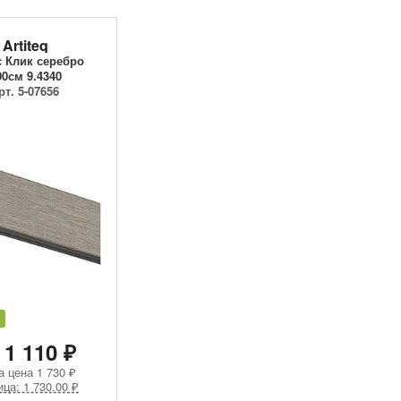
Artiteq
 Клик серебро
00см 9.4340
рт. 5-07656
 1 110 ₽
а цена
1 730 ₽
ица: 1 730.00 ₽