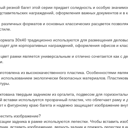
ый резной багет этой серии придает солидность и особую значим
дставительских награждений, оформления важных документов и в к
 различных форматов и основных классических расцветок позвол
стиле.
ормата 30x40 традиционно используются для размещения деловых 
дходят для корпоративных награждений, оформления офисов и клас
 цвет рамки является универсальным и отлично сочетается как с д
и.
зготовлена из высококачественного пластика. Особенностями явля
с использованием экологически безопасных материалов. Пластиков
туры.
ктована твердым задником из оргалита, подвесом для горизонтальн
й вставки используется прозрачный пластик, что облегчает раму и 
ет к фигурному краю багета и надежно защищает изображение вну
местить изображение?
сации задника в рамке используются лепестки. Чтобы вставить изо
дник, вставить изображение, вернуть задник и прижать лепестки в 