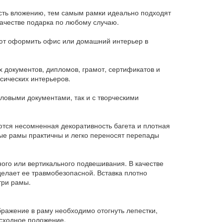
ость вложению, тем самым рамки идеально подходят
ачестве подарка по любому случаю.
яют оформить офис или домашний интерьер в
документов, дипломов, грамот, сертификатов и
сических интерьеров.
еловыми документами, так и с творческими
ются несомненная декоративность багета и плотная
ые рамы практичны и легко переносят перепады
ого или вертикального подвешивания. В качестве
делает ее травмобезопасной. Вставка плотно
три рамы.
бражение в раму необходимо отогнуть лепестки,
исходное положение.