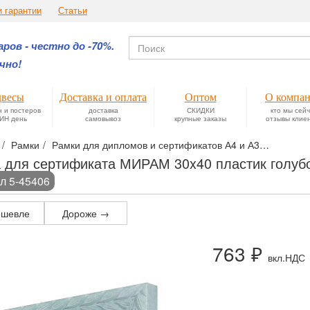
и гарантии
Статьи
ров - честно до -70%.
чно!
весы
Доставка и оплата
Оптом
О компа
н и постеров
доставка
СКИДКИ
кто мы сей
ИН день
самовывоз
крупные заказы
отзывы клие
Рамки
Рамки для дипломов и сертификатов А4 и А3
Пластик
 для сертификата МИРАМ 30x40 пластик голубо
л 5-45406
шевле
Дороже →
763 ₽
вкл.НДС