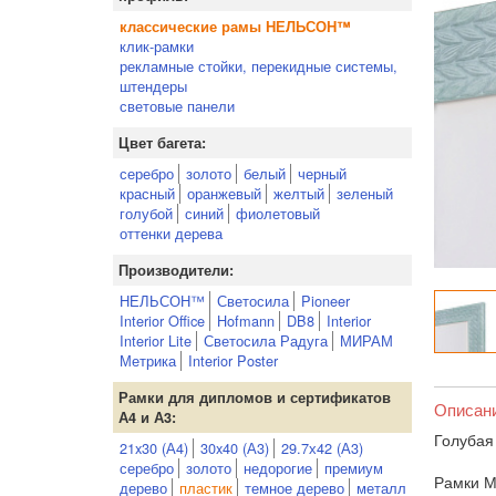
классические рамы НЕЛЬСОН™
клик-рамки
рекламные стойки, перекидные системы,
штендеры
световые панели
Цвет багета:
серебро
золото
белый
черный
красный
оранжевый
желтый
зеленый
голубой
синий
фиолетовый
оттенки дерева
Производители:
НЕЛЬСОН™
Светосила
Pioneer
Interior Office
Hofmann
DB8
Interior
Interior Lite
Светосила Радуга
МИРАМ
Метрика
Interior Poster
Рамки для дипломов и сертификатов
Описан
А4 и А3:
Голубая
21x30 (А4)
30x40 (А3)
29.7х42 (А3)
серебро
золото
недорогие
премиум
Рамки М
дерево
пластик
темное дерево
металл