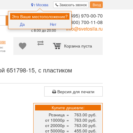
г Москва
Заказать звонок
Вход
8 (495) 970-00-70
Помощь в
Это Ваше местоположение?
Найти
выборе:
8 (800) 700-11-08
Да
Нет
Ежедневно,
info@svetosila.ru
с 8:00 до 20:00
нии
Корзина пуста
час
нтов
овые рамки для дипломов, фотографий и сертификатов формата А
й 651798-15, с пластиком
Версия для печати
Купите дешевле:
Розница
=
763.00 руб.
от 10000р
=
763.00 руб.
от 20000р
=
763.00 руб.
от 50000р
=
455.00 руб.