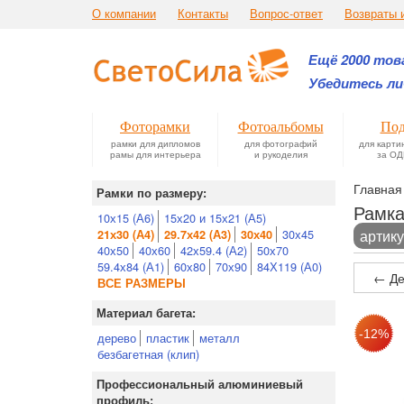
О компании
Контакты
Вопрос-ответ
Возвраты 
Ещё 2000 това
Убедитесь ли
Фоторамки
Фотоальбомы
Под
рамки для дипломов
для фотографий
для карти
рамы для интерьера
и рукоделия
за ОД
Главная
Рамки по размеру:
Рамка
10х15 (А6)
15х20 и 15х21 (А5)
30х45
артику
21х30 (А4)
29.7х42 (А3)
30х40
40х50
40х60
42х59.4 (А2)
50х70
59.4х84 (А1)
60х80
70х90
84Х119 (А0)
← Де
ВСЕ РАЗМЕРЫ
Материал багета:
дерево
пластик
металл
безбагетная (клип)
Профессиональный алюминиевый
профиль: