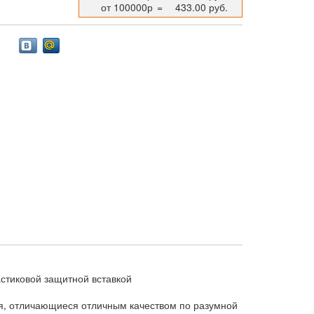
от 100000р
=
433.00 руб.
астиковой защитной вставкой
я, отличающиеся отличным качеством по разумной