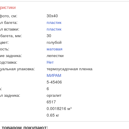
ристики
фото, см:
30x40
л багета:
пластик
л вставки:
пластик
багета, мм:
30
цвет:
голубой
ость:
матовая
ие задника:
лепестки
одставка:
Нет
уальная упаковка:
термоусадочная пленка
МИРАМ
5-45406
:
6
л задника:
оргалит
6517
0.0018216 м³
0.65 кг
 товаром покупают: