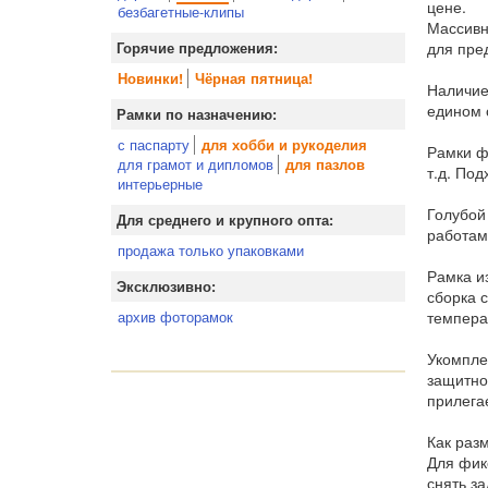
цене.
безбагетные-клипы
Массивн
для пре
Горячие предложения:
Новинки!
Чёрная пятница!
Наличие
едином 
Рамки по назначению:
с паспарту
для хобби и рукоделия
Рамки ф
для грамот и дипломов
для пазлов
т.д. По
интерьерные
Голубой
Для среднего и крупного опта:
работам
продажа только упаковками
Рамка и
Эксклюзивно:
сборка 
темпера
архив фоторамок
Укомпле
защитно
прилега
Как раз
Для фик
снять за