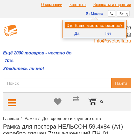
О компании
Контакты
Возвраты и гарантии
г Москва
Вход
Это Ваше местоположение?
8 (495) 970-00-70
Да
Нет
8 (800) 700-11-08
info@svetosila.ru
Ещё 2000 товаров - честно до
-70%.
Убедитесь лично!
Найти
Корзина пуста
Главная
Рамки
Для среднего и крупного опта
Оптимальное 
Рамка для постера НЕЛЬСОН 59.4x84 (А1)
серебро глянец 7мм алюминий ПН-01