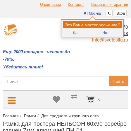
О компании
Контакты
Возвраты и гарантии
г Москва
Вход
Это Ваше местоположение?
8 (495) 970-00-70
Да
Нет
8 (800) 700-11-08
info@svetosila.ru
Ещё 2000 товаров - честно до
-70%.
Убедитесь лично!
Найти
Корзина пуста
Главная
Рамки
Для среднего и крупного опта
Оптимальное 
Рамка для постера НЕЛЬСОН 60x90 серебро
глянец 7мм алюминий ПН-01